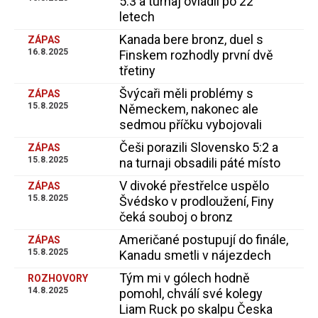
5:3 a turnaj ovládli po 22
letech
Kanada bere bronz, duel s
ZÁPAS
16.8.2025
Finskem rozhodly první dvě
třetiny
Švýcaři měli problémy s
ZÁPAS
15.8.2025
Německem, nakonec ale
sedmou příčku vybojovali
Češi porazili Slovensko 5:2 a
ZÁPAS
15.8.2025
na turnaji obsadili páté místo
V divoké přestřelce uspělo
ZÁPAS
15.8.2025
Švédsko v prodloužení, Finy
čeká souboj o bronz
Američané postupují do finále,
ZÁPAS
15.8.2025
Kanadu smetli v nájezdech
Tým mi v gólech hodně
ROZHOVORY
14.8.2025
pomohl, chválí své kolegy
Liam Ruck po skalpu Česka