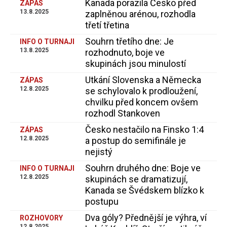
Kanada porazila Česko před
ZÁPAS
13.8.2025
zaplněnou arénou, rozhodla
třetí třetina
Souhrn třetího dne: Je
INFO O TURNAJI
13.8.2025
rozhodnuto, boje ve
skupinách jsou minulostí
Utkání Slovenska a Německa
ZÁPAS
12.8.2025
se schylovalo k prodloužení,
chvilku před koncem ovšem
rozhodl Stankoven
Česko nestačilo na Finsko 1:4
ZÁPAS
12.8.2025
a postup do semifinále je
nejistý
Souhrn druhého dne: Boje ve
INFO O TURNAJI
12.8.2025
skupinách se dramatizují,
Kanada se Švédskem blízko k
postupu
Dva góly? Přednější je výhra, ví
ROZHOVORY
12.8.2025