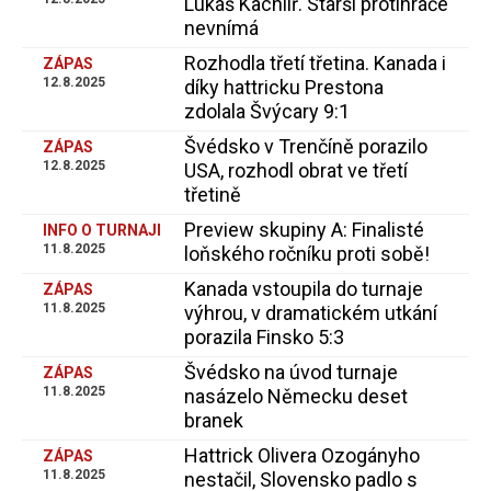
Lukáš Kachlíř. Starší protihráče
nevnímá
Rozhodla třetí třetina. Kanada i
ZÁPAS
12.8.2025
díky hattricku Prestona
zdolala Švýcary 9:1
Švédsko v Trenčíně porazilo
ZÁPAS
12.8.2025
USA, rozhodl obrat ve třetí
třetině
Preview skupiny A: Finalisté
INFO O TURNAJI
11.8.2025
loňského ročníku proti sobě!
Kanada vstoupila do turnaje
ZÁPAS
11.8.2025
výhrou, v dramatickém utkání
porazila Finsko 5:3
Švédsko na úvod turnaje
ZÁPAS
11.8.2025
nasázelo Německu deset
branek
Hattrick Olivera Ozogányho
ZÁPAS
11.8.2025
nestačil, Slovensko padlo s