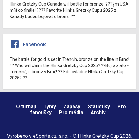
Hlinka Gretzky Cup Canada will battle for bronze. ??Tým USA
míří do finále! ???? Favorité Hlinka Gretzky Cupu 2025 z
Kanady budou bojovat o bronz. ??
Facebook
The battle for gold is set in Trenčín, bronze on the line in Brno!
?? Who will claim the Hlinka Gretzky Cup 2025? ??Boj o zlato v
Trenčíně, o bronz v Brně! ?? Kdo ovládne Hlinka Gretzky Cup
2025? ??
O turnaji
Týmy
Zápasy
Statistiky
Pro
fanoušky
Pro média
Archiv
Vyrobeno v
eSports.cz
, s.r.o. - © Hlinka Gretzky Cup 2026,