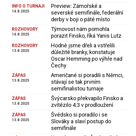
Preview: Zámořské a
INFO O TURNAJI
14.8.2025
severské semifinále, federální
derby v boji o páté místo
Týmovost nám pomohla
ROZHOVORY
14.8.2025
porazit Finsko, říká Yanis Lutz
Hodně jsme dřeli a vstřelili
ROZHOVORY
13.8.2025
důležité branky, konstatuje
Oscar Hemming po výhře nad
Čechy
Američané si poradili s Němci,
ZÁPAS
13.8.2025
stávají se tak prvním
semifinalistou turnaje
Švýcarsko překvapilo Finsko a
ZÁPAS
13.8.2025
zvítězilo 4:3 v prodloužení
Švédsko si poradilo i se
ZÁPAS
13.8.2025
Slováky a slaví postup do
semifinále