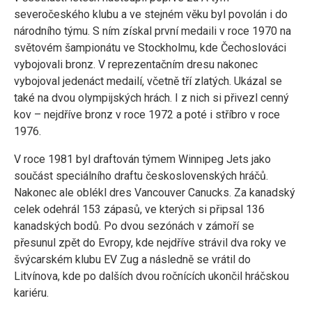
severočeského klubu a ve stejném věku byl povolán i do
národního týmu. S ním získal první medaili v roce 1970 na
světovém šampionátu ve Stockholmu, kde Čechoslováci
vybojovali bronz. V reprezentačním dresu nakonec
vybojoval jedenáct medailí, včetně tří zlatých. Ukázal se
také na dvou olympijských hrách. I z nich si přivezl cenný
kov – nejdříve bronz v roce 1972 a poté i stříbro v roce
1976.
V roce 1981 byl draftován týmem Winnipeg Jets jako
součást speciálního draftu československých hráčů.
Nakonec ale oblékl dres Vancouver Canucks. Za kanadský
celek odehrál 153 zápasů, ve kterých si připsal 136
kanadských bodů. Po dvou sezónách v zámoří se
přesunul zpět do Evropy, kde nejdříve strávil dva roky ve
švýcarském klubu EV Zug a následně se vrátil do
Litvínova, kde po dalších dvou ročnících ukončil hráčskou
kariéru.