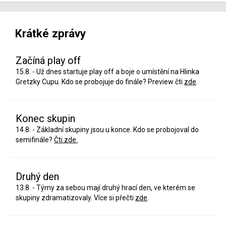
Krátké zprávy
Začíná play off
15.8. - Už dnes startuje play off a boje o umístění na Hlinka
Gretzky Cupu. Kdo se probojuje do finále? Preview čti
zde
.
Konec skupin
14.8. - Základní skupiny jsou u konce. Kdo se probojoval do
semifinále?
Čti zde.
Druhý den
13.8. - Týmy za sebou mají druhý hrací den, ve kterém se
skupiny zdramatizovaly. Více si přečti
zde
.