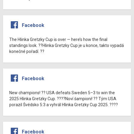
Facebook
The Hlinka Gretzky Cup is over — here’s how the final
standings look. ??Hlinka Gretzky Cup je u konce, takto vypadá
konečné pořadí. ??
Facebook
New champions! ?? USA defeats Sweden 5–3 to win the
2025 Hlinka Gretzky Cup. ????Noví šampioni! ?? Tým USA
porazil Švédsko 5:3 a vyhrál Hlinka Gretzky Cup 2025. ????
Facebook