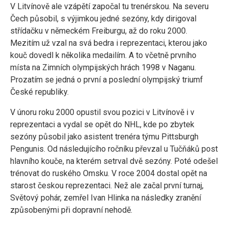
V Litvínově ale vzápětí započal tu trenérskou. Na severu
Čech působil, s výjimkou jedné sezóny, kdy dirigoval
střídačku v německém Freiburgu, až do roku 2000.
Mezitím už vzal na svá bedra i reprezentaci, kterou jako
kouč dovedl k několika medailím. A to včetně prvního
místa na Zimních olympijských hrách 1998 v Naganu.
Prozatím se jedná o první a poslední olympijský triumf
České republiky.
V únoru roku 2000 opustil svou pozici v Litvínově i v
reprezentaci a vydal se opět do NHL, kde po zbytek
sezóny působil jako asistent trenéra týmu Pittsburgh
Pengunis. Od následujícího ročníku převzal u Tučňáků post
hlavního kouče, na kterém setrval dvě sezóny. Poté odešel
trénovat do ruského Omsku. V roce 2004 dostal opět na
starost českou reprezentaci. Než ale začal první turnaj,
Světový pohár, zemřel Ivan Hlinka na následky zranění
způsobenými při dopravní nehodě.