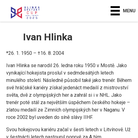
MENU
Ivan Hlinka
*26. 1. 1950 – †16. 8. 2004
Ivan Hlinka se narodil 26. ledna roku 1950 v Mostě. Jako
vynikající hokejista proslul v sedmdesátých letech
minulého století. Následně působil také jako trenér. Během
své hráčské kariéry získal jedenáct medailí z mistrovství
světa, dvě z olympijských her a zahrál si i v NHL. Jako
trenér poté stál za největším úspěchem českého hokeje –
zlatou medailí ze Zimních olympijských her v Naganu. V
roce 2002 byl uveden do síně slávy IIHF.
Svou hokejovou kariéru začal v šesti letech v Litvínově. Už
v šestnácti letech nastoupil poprvé za A tým