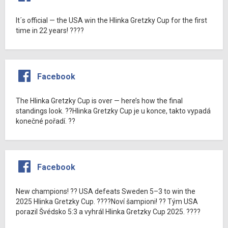
It´s official — the USA win the Hlinka Gretzky Cup for the first
time in 22 years! ????
Facebook
The Hlinka Gretzky Cup is over — here’s how the final
standings look. ??Hlinka Gretzky Cup je u konce, takto vypadá
konečné pořadí. ??
Facebook
New champions! ?? USA defeats Sweden 5–3 to win the
2025 Hlinka Gretzky Cup. ????Noví šampioni! ?? Tým USA
porazil Švédsko 5:3 a vyhrál Hlinka Gretzky Cup 2025. ????