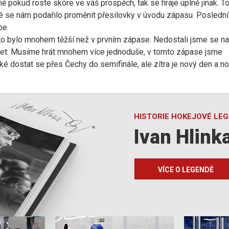
 pokud roste skóre ve váš prospěch, tak se hraje úplně jinak. T
ké se nám podařilo proměnit přesilovky v úvodu zápasu. Posledn
pe.
o bylo mnohem těžší než v prvním zápase. Nedostali jsme se na
aret. Musíme hrát mnohem více jednoduše, v tomto zápase jsme
žké dostat se přes Čechy do semifinále, ale zítra je nový den a n
HISTORIE HOKEJOVÉ LE
Ivan Hlink
VÍCE O LEGENDĚ