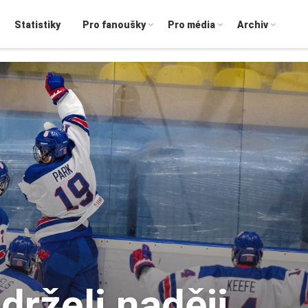
Statistiky
Pro fanoušky
Pro média
Archiv
rželi naději