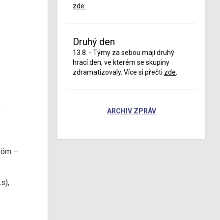
zde.
Druhý den
13.8. - Týmy za sebou mají druhý
hrací den, ve kterém se skupiny
zdramatizovaly. Více si přečti
zde
.
,
ARCHIV ZPRÁV
tröm –
s),