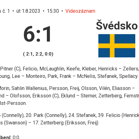
 č. 1 • út 1.8.2023 • 15:30 •
Videozáznam
Švédsko
6:1
( 2:1, 2:2, 0:0)
Pitner (C), Felicio, McLaughlin, Keefe, Kleber, Henricks – Zellers
oung, Lee – Monteiro, Park, Frank – McNelis, Stefanek, Spellacy.
rin, Sahlin Wallenius, Persson, Freij, Olsson, Vilén, Eliasson –
nd – Olofsson, Eriksson (C), Eklund – Sterner, Zetterberg, Ferns
olst-Persson.
(Connelly), 20. Park (Connelly), 24. Stefanek, 39. Felicio (Henrick
rs (Swanson) – 17. Zetterberg (Eriksson, Freij)
bení:
0:0.