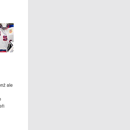
enž ale
e
eři