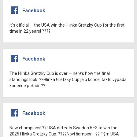
Facebook
It´s official — the USA win the Hlinka Gretzky Cup for the first
time in 22 years! ????
Facebook
The Hlinka Gretzky Cup is over — here’s how the final
standings look. ??Hlinka Gretzky Cup je u konce, takto vypadá
konečné pořadí. ??
Facebook
New champions! ?? USA defeats Sweden 5–3 to win the
2025 Hlinka Gretzky Cup. ????Noví šampioni! ?? Tým USA