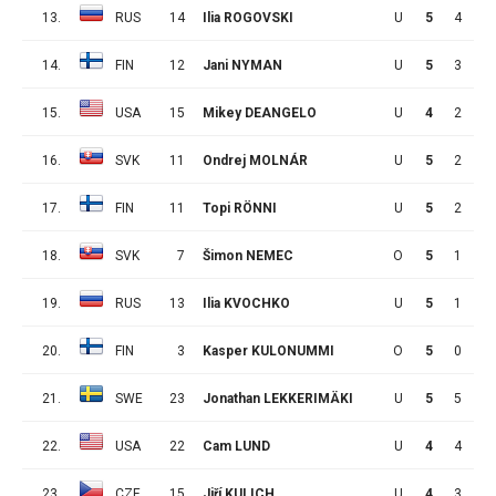
13.
RUS
14
Ilia ROGOVSKI
U
5
4
2
14.
FIN
12
Jani NYMAN
U
5
3
3
15.
USA
15
Mikey DEANGELO
U
4
2
4
16.
SVK
11
Ondrej MOLNÁR
U
5
2
4
17.
FIN
11
Topi RÖNNI
U
5
2
4
18.
SVK
7
Šimon NEMEC
O
5
1
5
19.
RUS
13
Ilia KVOCHKO
U
5
1
5
20.
FIN
3
Kasper KULONUMMI
O
5
0
6
21.
SWE
23
Jonathan LEKKERIMÄKI
U
5
5
0
22.
USA
22
Cam LUND
U
4
4
1
23.
CZE
15
Jiří KULICH
U
4
3
2