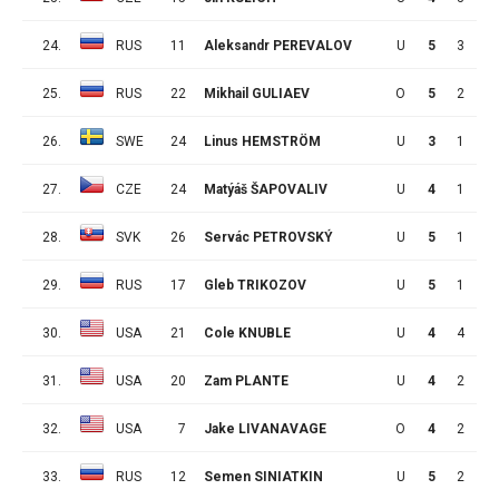
24.
RUS
11
Aleksandr PEREVALOV
U
5
3
2
25.
RUS
22
Mikhail GULIAEV
O
5
2
3
26.
SWE
24
Linus HEMSTRÖM
U
3
1
4
27.
CZE
24
Matýáš ŠAPOVALIV
U
4
1
4
28.
SVK
26
Servác PETROVSKÝ
U
5
1
4
29.
RUS
17
Gleb TRIKOZOV
U
5
1
4
30.
USA
21
Cole KNUBLE
U
4
4
0
31.
USA
20
Zam PLANTE
U
4
2
2
32.
USA
7
Jake LIVANAVAGE
O
4
2
2
33.
RUS
12
Semen SINIATKIN
U
5
2
2