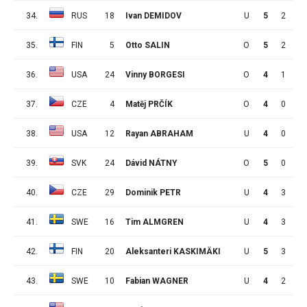
34.
RUS
18
Ivan DEMIDOV
U
5
2
2
35.
FIN
5
Otto SALIN
O
5
2
2
36.
USA
24
Vinny BORGESI
O
4
1
3
37.
CZE
4
Matěj PRČÍK
O
4
0
4
38.
USA
12
Rayan ABRAHAM
U
4
0
4
39.
SVK
24
Dávid NÁTNY
O
5
0
4
40.
CZE
29
Dominik PETR
U
4
3
0
41.
SWE
16
Tim ALMGREN
U
4
3
0
42.
FIN
20
Aleksanteri KASKIMÄKI
U
5
3
0
43.
SWE
10
Fabian WAGNER
U
4
2
1