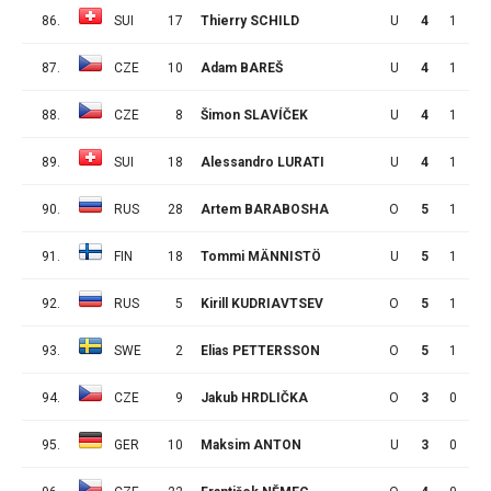
86.
SUI
17
Thierry SCHILD
U
4
1
0
87.
CZE
10
Adam BAREŠ
U
4
1
0
88.
CZE
8
Šimon SLAVÍČEK
U
4
1
0
89.
SUI
18
Alessandro LURATI
U
4
1
0
90.
RUS
28
Artem BARABOSHA
O
5
1
0
91.
FIN
18
Tommi MÄNNISTÖ
U
5
1
0
92.
RUS
5
Kirill KUDRIAVTSEV
O
5
1
0
93.
SWE
2
Elias PETTERSSON
O
5
1
0
94.
CZE
9
Jakub HRDLIČKA
O
3
0
1
95.
GER
10
Maksim ANTON
U
3
0
1