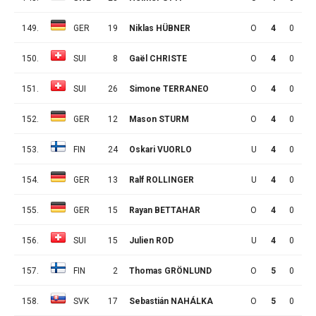
149.
GER
19
Niklas HÜBNER
O
4
0
0
150.
SUI
8
Gaël CHRISTE
O
4
0
0
151.
SUI
26
Simone TERRANEO
O
4
0
0
152.
GER
12
Mason STURM
O
4
0
0
153.
FIN
24
Oskari VUORLO
U
4
0
0
154.
GER
13
Ralf ROLLINGER
U
4
0
0
155.
GER
15
Rayan BETTAHAR
O
4
0
0
156.
SUI
15
Julien ROD
U
4
0
0
157.
FIN
2
Thomas GRÖNLUND
O
5
0
0
158.
SVK
17
Sebastián NAHÁLKA
O
5
0
0