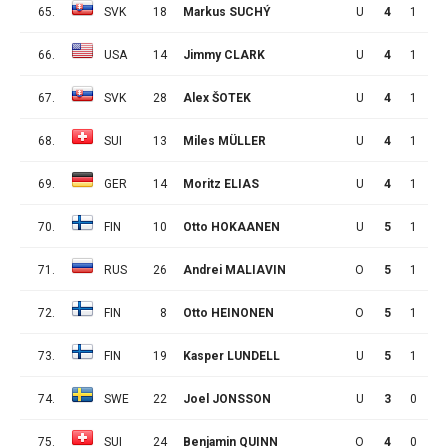
65.
SVK
18
Markus SUCHÝ
U
4
1
1
66.
USA
14
Jimmy CLARK
U
4
1
1
67.
SVK
28
Alex ŠOTEK
U
4
1
1
68.
SUI
13
Miles MÜLLER
U
4
1
1
69.
GER
14
Moritz ELIAS
U
4
1
1
70.
FIN
10
Otto HOKAANEN
U
5
1
1
71.
RUS
26
Andrei MALIAVIN
O
5
1
1
72.
FIN
8
Otto HEINONEN
O
5
1
1
73.
FIN
19
Kasper LUNDELL
U
5
1
1
74.
SWE
22
Joel JONSSON
U
3
0
2
75.
SUI
24
Benjamin QUINN
O
4
0
2