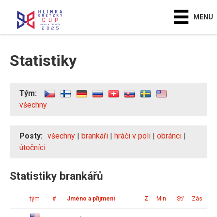
MENU
Statistiky
Tým:
všechny
Posty:
všechny
|
brankáři
|
hráči v poli
|
obránci
|
útočníci
Statistiky brankářů
tým
#
Jméno a příjmení
Z
Min
Stř
Zás
In