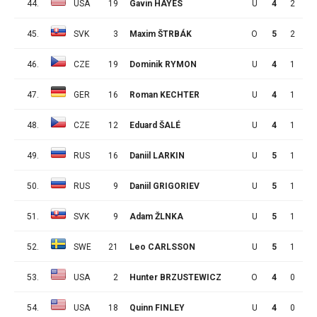
44.
USA
19
Gavin HAYES
U
4
2
1
45.
SVK
3
Maxim ŠTRBÁK
O
5
2
1
46.
CZE
19
Dominik RYMON
U
4
1
2
47.
GER
16
Roman KECHTER
U
4
1
2
48.
CZE
12
Eduard ŠALÉ
U
4
1
2
49.
RUS
16
Daniil LARKIN
U
5
1
2
50.
RUS
9
Daniil GRIGORIEV
U
5
1
2
51.
SVK
9
Adam ŽLNKA
U
5
1
2
52.
SWE
21
Leo CARLSSON
U
5
1
2
53.
USA
2
Hunter BRZUSTEWICZ
O
4
0
3
54.
USA
18
Quinn FINLEY
U
4
0
3