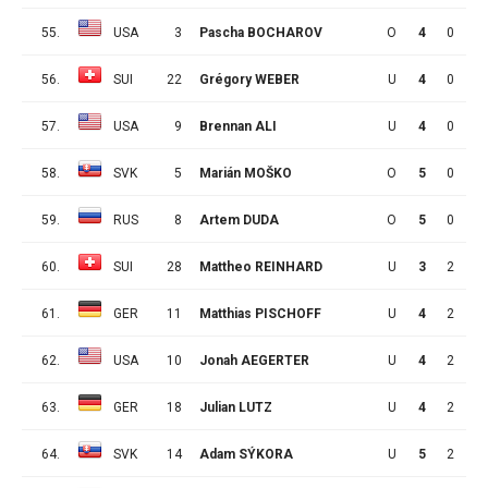
55.
USA
3
Pascha BOCHAROV
O
4
0
3
56.
SUI
22
Grégory WEBER
U
4
0
3
57.
USA
9
Brennan ALI
U
4
0
3
58.
SVK
5
Marián MOŠKO
O
5
0
3
59.
RUS
8
Artem DUDA
O
5
0
3
60.
SUI
28
Mattheo REINHARD
U
3
2
0
61.
GER
11
Matthias PISCHOFF
U
4
2
0
62.
USA
10
Jonah AEGERTER
U
4
2
0
63.
GER
18
Julian LUTZ
U
4
2
0
64.
SVK
14
Adam SÝKORA
U
5
2
0