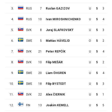
3.
RUS
7
Ruslan GAZIZOV
U
5
3
7
4.
RUS
10
Ivan MIROSHNICHENKO
U
5
4
5
5.
SVK
8
Juraj SLAFKOVSKÝ
U
5
3
6
6.
SWE
5
Mattias HÄVELID
O
5
2
7
7.
SVK
21
Peter REPČÍK
U
5
4
4
8.
SVK
10
Filip MEŠÁR
U
5
2
6
9.
SWE
20
Liam ÖHGREN
U
5
4
3
10.
SWE
18
Filip BYSTEDT
U
5
3
4
11.
SVK
22
Alex ČIERNIK
U
5
1
6
12.
FIN
13
Joakim KEMELL
U
5
5
1