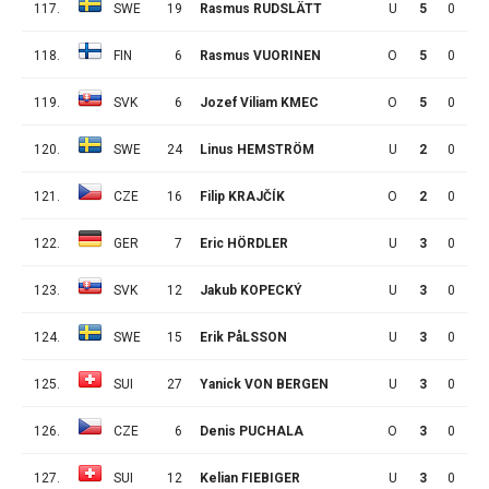
117.
SWE
19
Rasmus RUDSLÄTT
U
5
0
1
118.
FIN
6
Rasmus VUORINEN
O
5
0
1
119.
SVK
6
Jozef Viliam KMEC
O
5
0
1
120.
SWE
24
Linus HEMSTRÖM
U
2
0
0
121.
CZE
16
Filip KRAJČÍK
O
2
0
0
122.
GER
7
Eric HÖRDLER
U
3
0
0
123.
SVK
12
Jakub KOPECKÝ
U
3
0
0
124.
SWE
15
Erik PåLSSON
U
3
0
0
125.
SUI
27
Yanick VON BERGEN
U
3
0
0
126.
CZE
6
Denis PUCHALA
O
3
0
0
127.
SUI
12
Kelian FIEBIGER
U
3
0
0