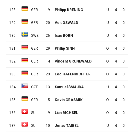
128.
GER
9
Philipp KRENING
U
4
0
0
129.
GER
20
Veit OSWALD
U
4
0
0
130.
SWE
26
Isac BORN
U
4
0
0
131.
GER
29
Phillip SINN
O
4
0
0
132.
GER
4
Vincent GRUNEWALD
O
4
0
0
133.
GER
23
Leo HAFENRICHTER
O
4
0
0
134.
CZE
13
Samuel ŠMAJDA
U
4
0
0
135.
GER
5
Kevin GRASMIK
O
4
0
0
136.
SUI
9
Lian BICHSEL
O
4
0
0
137.
SUI
10
Jonas TAIBEL
U
4
0
0