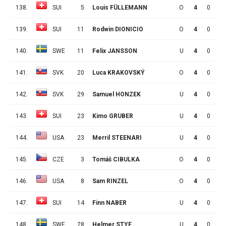
138.
SUI
5
Louis FÜLLEMANN
O
4
0
0
139.
SUI
11
Rodwin DIONICIO
O
4
0
0
140.
SWE
11
Felix JANSSON
U
4
0
0
141.
SVK
20
Luca KRAKOVSKÝ
O
4
0
0
142.
SVK
29
Samuel HONZEK
U
4
0
0
143.
SUI
23
Kimo GRUBER
U
4
0
0
144.
USA
23
Merril STEENARI
U
4
0
0
145.
CZE
3
Tomáš CIBULKA
O
4
0
0
146.
USA
8
Sam RINZEL
O
4
0
0
147.
SUI
14
Finn NABER
U
4
0
0
148.
SWE
28
Helmer STYF
U
4
0
0