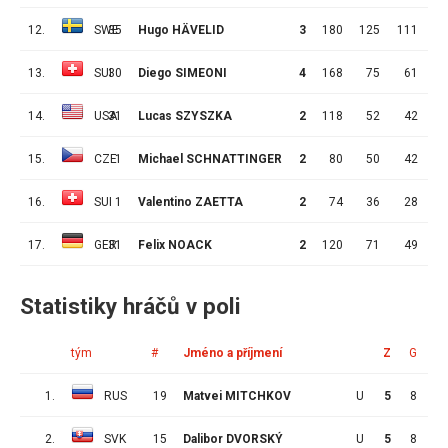
12.
SWE
35
Hugo HÄVELID
3
180
125
111
1
13.
SUI
30
Diego SIMEONI
4
168
75
61
1
14.
USA
31
Lucas SZYSZKA
2
118
52
42
1
15.
CZE
1
Michael SCHNATTINGER
2
80
50
42
16.
SUI
1
Valentino ZAETTA
2
74
36
28
17.
GER
31
Felix NOACK
2
120
71
49
2
Statistiky hráčů v poli
tým
#
Jméno a příjmení
Z
G
A
1.
RUS
19
Matvei MITCHKOV
U
5
8
5
2.
SVK
15
Dalibor DVORSKÝ
U
5
8
4