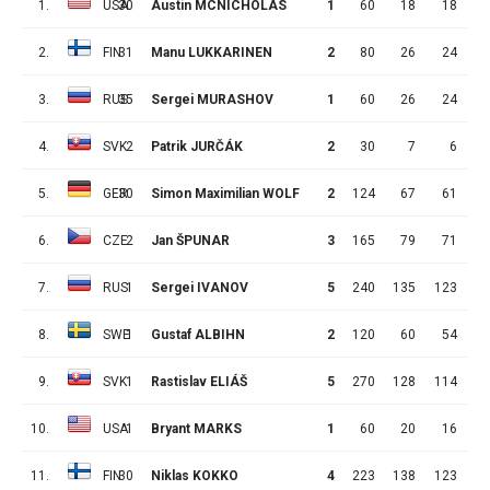
1.
USA
30
Austin MCNICHOLAS
1
60
18
18
2.
FIN
31
Manu LUKKARINEN
2
80
26
24
3.
RUS
35
Sergei MURASHOV
1
60
26
24
4.
SVK
2
Patrik JURČÁK
2
30
7
6
5.
GER
30
Simon Maximilian WOLF
2
124
67
61
6.
CZE
2
Jan ŠPUNAR
3
165
79
71
7.
RUS
1
Sergei IVANOV
5
240
135
123
1
8.
SWE
1
Gustaf ALBIHN
2
120
60
54
9.
SVK
1
Rastislav ELIÁŠ
5
270
128
114
1
10.
USA
1
Bryant MARKS
1
60
20
16
11.
FIN
30
Niklas KOKKO
4
223
138
123
1