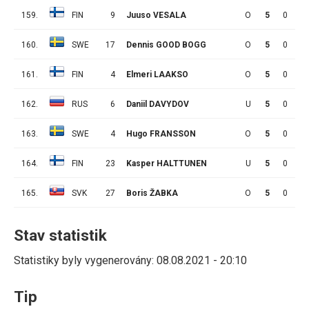
159.
FIN
9
Juuso VESALA
O
5
0
0
160.
SWE
17
Dennis GOOD BOGG
O
5
0
0
161.
FIN
4
Elmeri LAAKSO
O
5
0
0
162.
RUS
6
Daniil DAVYDOV
U
5
0
0
163.
SWE
4
Hugo FRANSSON
O
5
0
0
164.
FIN
23
Kasper HALTTUNEN
U
5
0
0
165.
SVK
27
Boris ŽABKA
O
5
0
0
Stav statistik
Statistiky byly vygenerovány: 08.08.2021 - 20:10
Tip