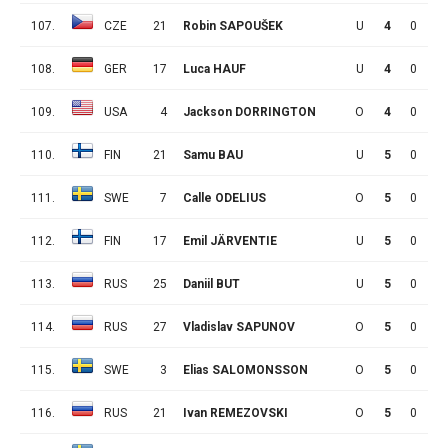
107.
CZE
21
Robin SAPOUŠEK
U
4
0
1
108.
GER
17
Luca HAUF
U
4
0
1
109.
USA
4
Jackson DORRINGTON
O
4
0
1
110.
FIN
21
Samu BAU
U
5
0
1
111.
SWE
7
Calle ODELIUS
O
5
0
1
112.
FIN
17
Emil JÄRVENTIE
U
5
0
1
113.
RUS
25
Daniil BUT
U
5
0
1
114.
RUS
27
Vladislav SAPUNOV
O
5
0
1
115.
SWE
3
Elias SALOMONSSON
O
5
0
1
116.
RUS
21
Ivan REMEZOVSKI
O
5
0
1