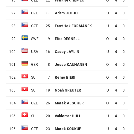
96.
CZE
22
František NĚMEC
O
4
0
1
97.
CZE
11
Adam JECHO
U
4
0
1
98.
CZE
25
František FORMÁNEK
U
4
0
1
99.
SWE
9
Elias DEGNELL
O
4
0
1
100.
USA
16
Casey LAYLIN
U
4
0
1
101.
GER
8
Jesse KAUHANEN
O
4
0
1
102.
SUI
7
Remo BIERI
O
4
0
1
103.
SUI
19
Noah GREUTER
U
4
0
1
104.
CZE
26
Marek ALSCHER
O
4
0
1
105.
SUI
20
Valdemar HULL
U
4
0
1
106.
CZE
23
Marek SOUKUP
U
4
0
1