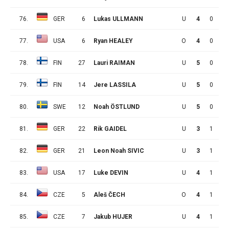
76.
GER
6
Lukas ULLMANN
U
4
0
2
77.
USA
6
Ryan HEALEY
O
4
0
2
78.
FIN
27
Lauri RAIMAN
U
5
0
2
79.
FIN
14
Jere LASSILA
U
5
0
2
80.
SWE
12
Noah ÖSTLUND
U
5
0
2
81.
GER
22
Rik GAIDEL
U
3
1
0
82.
GER
21
Leon Noah SIVIC
U
3
1
0
83.
USA
17
Luke DEVIN
U
4
1
0
84.
CZE
5
Aleš ČECH
O
4
1
0
85.
CZE
7
Jakub HUJER
U
4
1
0