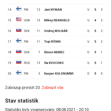
14.
FIN
12
Jani NYMAN
U
5
3
3
15.
USA
15
Mikey DEANGELO
U
4
2
4
16.
SVK
11
Ondrej MOLNÁR
U
5
2
4
17.
FIN
11
Topi RÖNNI
U
5
2
4
18.
SVK
7
Šimon NEMEC
O
5
1
5
19.
RUS
13
Ilia KVOCHKO
U
5
1
5
20.
FIN
3
Kasper KULONUMMI
O
5
0
6
Zobrazuji prvních 20.
Zobrazit vše.
Stav statistik
Statistiky byly vygenerovány: 08.08.2021 - 20:10