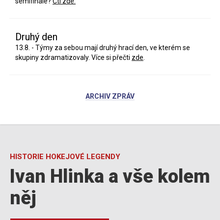
semifinále?
Čti zde.
Druhý den
13.8. - Týmy za sebou mají druhý hrací den, ve kterém se
skupiny zdramatizovaly. Více si přečti
zde
.
ARCHIV ZPRÁV
HISTORIE HOKEJOVÉ LEGENDY
Ivan Hlinka a vše kolem
něj