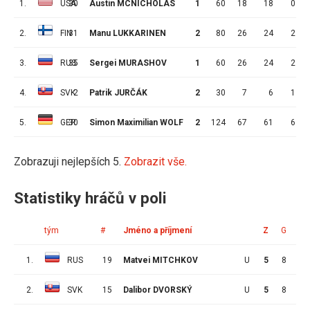
1.
USA
30
Austin MCNICHOLAS
1
60
18
18
0
2.
FIN
31
Manu LUKKARINEN
2
80
26
24
2
3.
RUS
35
Sergei MURASHOV
1
60
26
24
2
4.
SVK
2
Patrik JURČÁK
2
30
7
6
1
5.
GER
30
Simon Maximilian WOLF
2
124
67
61
6
Zobrazuji nejlepších 5.
Zobrazit vše.
Statistiky hráčů v poli
tým
#
Jméno a příjmení
Z
G
A
1.
RUS
19
Matvei MITCHKOV
U
5
8
5
2.
SVK
15
Dalibor DVORSKÝ
U
5
8
4