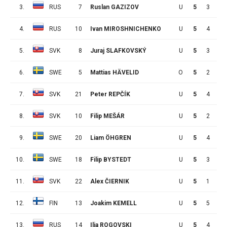
3.
RUS
7
Ruslan GAZIZOV
U
5
3
7
4.
RUS
10
Ivan MIROSHNICHENKO
U
5
4
5
5.
SVK
8
Juraj SLAFKOVSKÝ
U
5
3
6
6.
SWE
5
Mattias HÄVELID
O
5
2
7
7.
SVK
21
Peter REPČÍK
U
5
4
4
8.
SVK
10
Filip MEŠÁR
U
5
2
6
9.
SWE
20
Liam ÖHGREN
U
5
4
3
10.
SWE
18
Filip BYSTEDT
U
5
3
4
11.
SVK
22
Alex ČIERNIK
U
5
1
6
12.
FIN
13
Joakim KEMELL
U
5
5
1
13.
RUS
14
Ilia ROGOVSKI
U
5
4
2