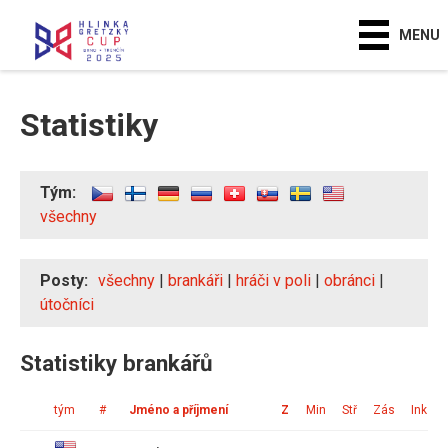
MENU
Statistiky
Tým:
všechny
Posty:
všechny
|
brankáři
|
hráči v poli
|
obránci
|
útočníci
Statistiky brankářů
tým
#
Jméno a příjmení
Z
Min
Stř
Zás
Ink