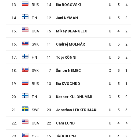
13.
RUS
14
Ilia ROGOVSKI
U
5
4
2
14.
FIN
12
Jani NYMAN
U
5
3
3
15.
USA
15
Mikey DEANGELO
U
4
2
4
16.
SVK
11
Ondrej MOLNÁR
U
5
2
4
17.
FIN
11
Topi RÖNNI
U
5
2
4
18.
SVK
7
Šimon NEMEC
O
5
1
5
19.
RUS
13
Ilia KVOCHKO
U
5
1
5
20.
FIN
3
Kasper KULONUMMI
O
5
0
6
21.
SWE
23
Jonathan LEKKERIMÄKI
U
5
5
0
22.
USA
22
Cam LUND
U
4
4
1
23.
CZE
15
Jiří KULICH
U
4
3
2