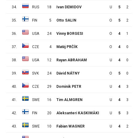
34.
RUS
18
Ivan DEMIDOV
U
5
2
2
35.
FIN
5
Otto SALIN
O
5
2
2
36.
USA
24
Vinny BORGESI
O
4
1
3
37.
CZE
4
Matěj PRČÍK
O
4
0
4
38.
USA
12
Rayan ABRAHAM
U
4
0
4
39.
SVK
24
Dávid NÁTNY
O
5
0
4
40.
CZE
29
Dominik PETR
U
4
3
0
41.
SWE
16
Tim ALMGREN
U
4
3
0
42.
FIN
20
Aleksanteri KASKIMÄKI
U
5
3
0
43.
SWE
10
Fabian WAGNER
U
4
2
1