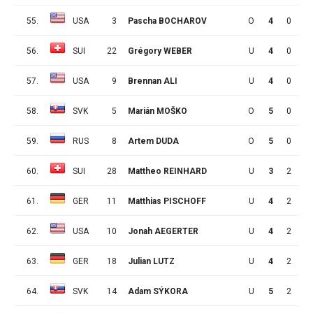
55.
USA
3
Pascha BOCHAROV
O
4
0
3
56.
SUI
22
Grégory WEBER
U
4
0
3
57.
USA
9
Brennan ALI
U
4
0
3
58.
SVK
5
Marián MOŠKO
O
5
0
3
59.
RUS
8
Artem DUDA
O
5
0
3
60.
SUI
28
Mattheo REINHARD
U
3
2
0
61.
GER
11
Matthias PISCHOFF
U
4
2
0
62.
USA
10
Jonah AEGERTER
U
4
2
0
63.
GER
18
Julian LUTZ
U
4
2
0
64.
SVK
14
Adam SÝKORA
U
5
2
0