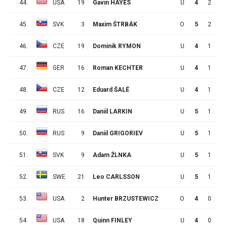
44.
USA
19
Gavin HAYES
U
4
2
1
45.
SVK
3
Maxim ŠTRBÁK
O
5
2
1
46.
CZE
19
Dominik RYMON
U
4
1
2
47.
GER
16
Roman KECHTER
U
4
1
2
48.
CZE
12
Eduard ŠALÉ
U
4
1
2
49.
RUS
16
Daniil LARKIN
U
5
1
2
50.
RUS
9
Daniil GRIGORIEV
U
5
1
2
51.
SVK
9
Adam ŽLNKA
U
5
1
2
52.
SWE
21
Leo CARLSSON
U
5
1
2
53.
USA
2
Hunter BRZUSTEWICZ
O
4
0
3
54.
USA
18
Quinn FINLEY
U
4
0
3