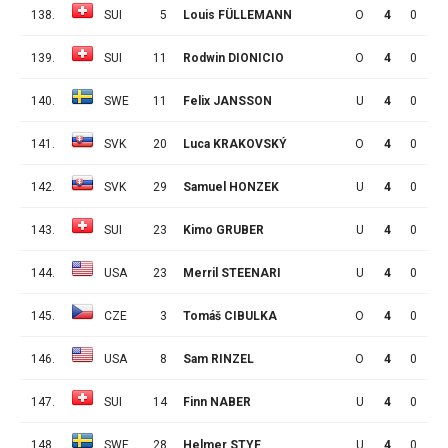
138.
SUI
5
Louis FÜLLEMANN
O
4
0
0
139.
SUI
11
Rodwin DIONICIO
O
4
0
0
140.
SWE
11
Felix JANSSON
U
4
0
0
141.
SVK
20
Luca KRAKOVSKÝ
O
4
0
0
142.
SVK
29
Samuel HONZEK
U
4
0
0
143.
SUI
23
Kimo GRUBER
U
4
0
0
144.
USA
23
Merril STEENARI
U
4
0
0
145.
CZE
3
Tomáš CIBULKA
O
4
0
0
146.
USA
8
Sam RINZEL
O
4
0
0
147.
SUI
14
Finn NABER
U
4
0
0
148.
SWE
28
Helmer STYF
U
4
0
0