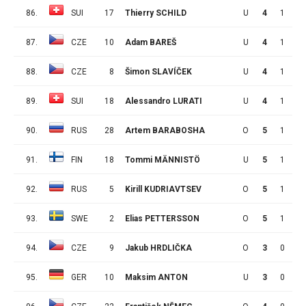
86.
SUI
17
Thierry SCHILD
U
4
1
0
87.
CZE
10
Adam BAREŠ
U
4
1
0
88.
CZE
8
Šimon SLAVÍČEK
U
4
1
0
89.
SUI
18
Alessandro LURATI
U
4
1
0
90.
RUS
28
Artem BARABOSHA
O
5
1
0
91.
FIN
18
Tommi MÄNNISTÖ
U
5
1
0
92.
RUS
5
Kirill KUDRIAVTSEV
O
5
1
0
93.
SWE
2
Elias PETTERSSON
O
5
1
0
94.
CZE
9
Jakub HRDLIČKA
O
3
0
1
95.
GER
10
Maksim ANTON
U
3
0
1