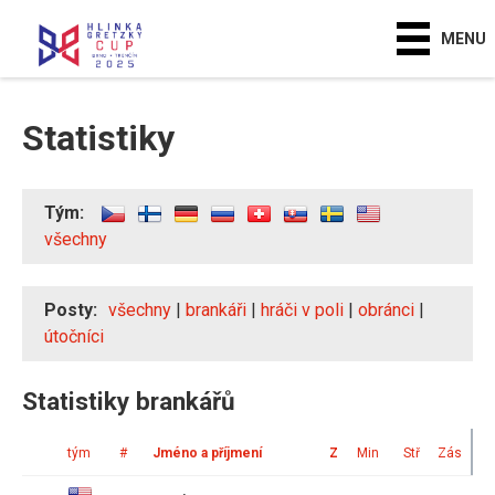
MENU
Statistiky
Tým:
všechny
Posty:
všechny
|
brankáři
|
hráči v poli
|
obránci
|
útočníci
Statistiky brankářů
tým
#
Jméno a příjmení
Z
Min
Stř
Zás
In