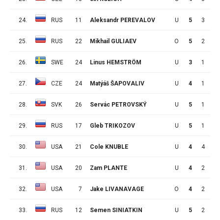
24.
RUS
11
Aleksandr PEREVALOV
U
5
3
2
25.
RUS
22
Mikhail GULIAEV
O
5
2
3
26.
SWE
24
Linus HEMSTRÖM
U
3
1
4
27.
CZE
24
Matýáš ŠAPOVALIV
U
4
1
4
28.
SVK
26
Servác PETROVSKÝ
U
5
1
4
29.
RUS
17
Gleb TRIKOZOV
U
5
1
4
30.
USA
21
Cole KNUBLE
U
4
4
0
31.
USA
20
Zam PLANTE
U
4
2
2
32.
USA
7
Jake LIVANAVAGE
O
4
2
2
33.
RUS
12
Semen SINIATKIN
U
5
2
2