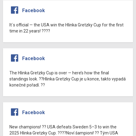
Facebook
It´s official — the USA win the Hlinka Gretzky Cup for the first
time in 22 years! ????
Facebook
The Hlinka Gretzky Cup is over — here’s how the final
standings look. ??Hlinka Gretzky Cup je u konce, takto vypadá
konečné pořadí. ??
Facebook
New champions! ?? USA defeats Sweden 5–3 to win the
2025 Hlinka Gretzky Cup. ????Noví šampioni! ?? Tým USA