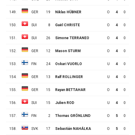
149.
GER
19
Niklas HÜBNER
O
4
0
0
150.
SUI
8
Gaël CHRISTE
O
4
0
0
151.
SUI
26
Simone TERRANEO
O
4
0
0
152.
GER
12
Mason STURM
O
4
0
0
153.
FIN
24
Oskari VUORLO
U
4
0
0
154.
GER
13
Ralf ROLLINGER
U
4
0
0
155.
GER
15
Rayan BETTAHAR
O
4
0
0
156.
SUI
15
Julien ROD
U
4
0
0
157.
FIN
2
Thomas GRÖNLUND
O
5
0
0
158.
SVK
17
Sebastián NAHÁLKA
O
5
0
0