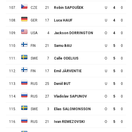
107.
CZE
21
Robin SAPOUŠEK
U
4
0
1
108.
GER
17
Luca HAUF
U
4
0
1
109.
USA
4
Jackson DORRINGTON
O
4
0
1
110.
FIN
21
Samu BAU
U
5
0
1
111.
SWE
7
Calle ODELIUS
O
5
0
1
112.
FIN
17
Emil JÄRVENTIE
U
5
0
1
113.
RUS
25
Daniil BUT
U
5
0
1
114.
RUS
27
Vladislav SAPUNOV
O
5
0
1
115.
SWE
3
Elias SALOMONSSON
O
5
0
1
116.
RUS
21
Ivan REMEZOVSKI
O
5
0
1