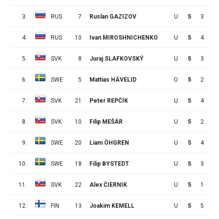
3.
RUS
7
Ruslan GAZIZOV
U
5
3
7
4.
RUS
10
Ivan MIROSHNICHENKO
U
5
4
5
5.
SVK
8
Juraj SLAFKOVSKÝ
U
5
3
6
6.
SWE
5
Mattias HÄVELID
O
5
2
7
7.
SVK
21
Peter REPČÍK
U
5
4
4
8.
SVK
10
Filip MEŠÁR
U
5
2
6
9.
SWE
20
Liam ÖHGREN
U
5
4
3
10.
SWE
18
Filip BYSTEDT
U
5
3
4
11.
SVK
22
Alex ČIERNIK
U
5
1
6
12.
FIN
13
Joakim KEMELL
U
5
5
1