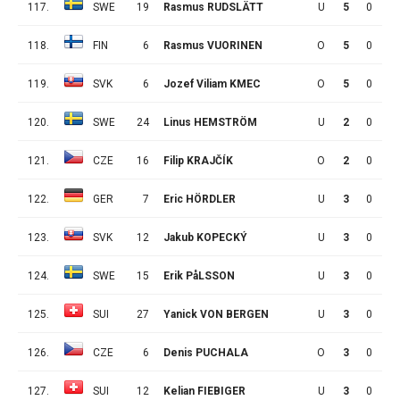
117.
SWE
19
Rasmus RUDSLÄTT
U
5
0
1
118.
FIN
6
Rasmus VUORINEN
O
5
0
1
119.
SVK
6
Jozef Viliam KMEC
O
5
0
1
120.
SWE
24
Linus HEMSTRÖM
U
2
0
0
121.
CZE
16
Filip KRAJČÍK
O
2
0
0
122.
GER
7
Eric HÖRDLER
U
3
0
0
123.
SVK
12
Jakub KOPECKÝ
U
3
0
0
124.
SWE
15
Erik PåLSSON
U
3
0
0
125.
SUI
27
Yanick VON BERGEN
U
3
0
0
126.
CZE
6
Denis PUCHALA
O
3
0
0
127.
SUI
12
Kelian FIEBIGER
U
3
0
0