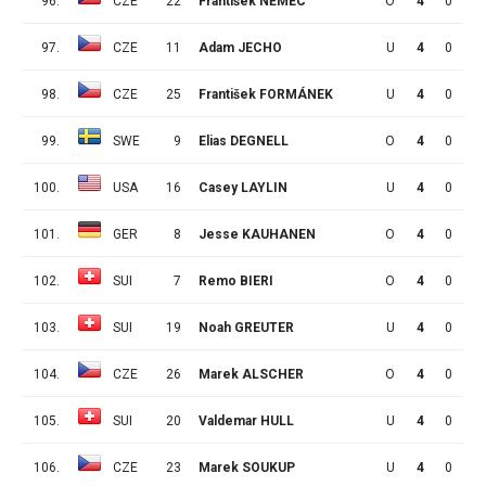
96.
CZE
22
František NĚMEC
O
4
0
1
97.
CZE
11
Adam JECHO
U
4
0
1
98.
CZE
25
František FORMÁNEK
U
4
0
1
99.
SWE
9
Elias DEGNELL
O
4
0
1
100.
USA
16
Casey LAYLIN
U
4
0
1
101.
GER
8
Jesse KAUHANEN
O
4
0
1
102.
SUI
7
Remo BIERI
O
4
0
1
103.
SUI
19
Noah GREUTER
U
4
0
1
104.
CZE
26
Marek ALSCHER
O
4
0
1
105.
SUI
20
Valdemar HULL
U
4
0
1
106.
CZE
23
Marek SOUKUP
U
4
0
1