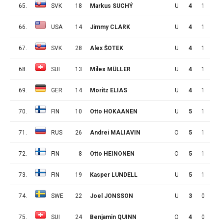
65.
SVK
18
Markus SUCHÝ
U
4
1
1
66.
USA
14
Jimmy CLARK
U
4
1
1
67.
SVK
28
Alex ŠOTEK
U
4
1
1
68.
SUI
13
Miles MÜLLER
U
4
1
1
69.
GER
14
Moritz ELIAS
U
4
1
1
70.
FIN
10
Otto HOKAANEN
U
5
1
1
71.
RUS
26
Andrei MALIAVIN
O
5
1
1
72.
FIN
8
Otto HEINONEN
O
5
1
1
73.
FIN
19
Kasper LUNDELL
U
5
1
1
74.
SWE
22
Joel JONSSON
U
3
0
2
75.
SUI
24
Benjamin QUINN
O
4
0
2