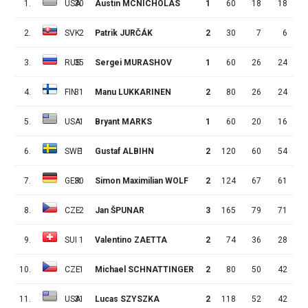
1.
USA
30
Austin MCNICHOLAS
1
60
18
18
2.
SVK
2
Patrik JURČÁK
2
30
7
6
3.
RUS
35
Sergei MURASHOV
1
60
26
24
4.
FIN
31
Manu LUKKARINEN
2
80
26
24
5.
USA
1
Bryant MARKS
1
60
20
16
6.
SWE
1
Gustaf ALBIHN
2
120
60
54
7.
GER
30
Simon Maximilian WOLF
2
124
67
61
8.
CZE
2
Jan ŠPUNAR
3
165
79
71
9.
SUI
1
Valentino ZAETTA
2
74
36
28
10.
CZE
1
Michael SCHNATTINGER
2
80
50
42
11.
USA
31
Lucas SZYSZKA
2
118
52
42
1