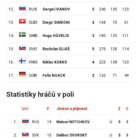
12.
RUS
1
Sergei IVANOV
5
240
135
123
1
13.
SUI
30
Diego SIMEONI
4
168
75
61
1
14.
SWE
35
Hugo HÄVELID
3
180
125
111
1
15.
SVK
1
Rastislav ELIÁŠ
5
270
128
114
1
16.
FIN
30
Niklas KOKKO
4
223
138
123
1
17.
GER
31
Felix NOACK
2
120
71
49
2
Statistiky hráčů v poli
tým
#
Jméno a příjmení
Z
G
A
1.
RUS
19
Matvei MITCHKOV
U
5
8
5
2.
SVK
15
Dalibor DVORSKÝ
U
5
8
4