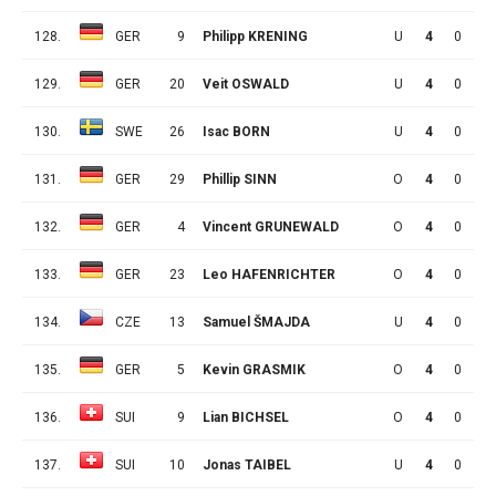
128.
GER
9
Philipp KRENING
U
4
0
0
129.
GER
20
Veit OSWALD
U
4
0
0
130.
SWE
26
Isac BORN
U
4
0
0
131.
GER
29
Phillip SINN
O
4
0
0
132.
GER
4
Vincent GRUNEWALD
O
4
0
0
133.
GER
23
Leo HAFENRICHTER
O
4
0
0
134.
CZE
13
Samuel ŠMAJDA
U
4
0
0
135.
GER
5
Kevin GRASMIK
O
4
0
0
136.
SUI
9
Lian BICHSEL
O
4
0
0
137.
SUI
10
Jonas TAIBEL
U
4
0
0