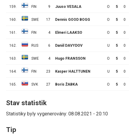
159.
FIN
9
Juuso VESALA
O
5
0
0
160.
SWE
17
Dennis GOOD BOGG
O
5
0
0
161.
FIN
4
Elmeri LAAKSO
O
5
0
0
162.
RUS
6
Daniil DAVYDOV
U
5
0
0
163.
SWE
4
Hugo FRANSSON
O
5
0
0
164.
FIN
23
Kasper HALTTUNEN
U
5
0
0
165.
SVK
27
Boris ŽABKA
O
5
0
0
Stav statistik
Statistiky byly vygenerovány: 08.08.2021 - 20:10
Tip