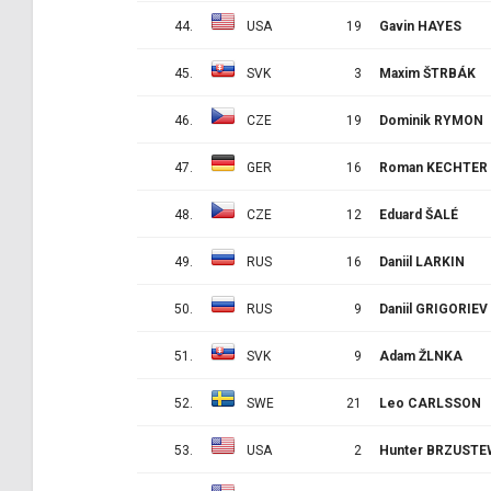
44.
USA
19
Gavin HAYES
45.
SVK
3
Maxim ŠTRBÁK
46.
CZE
19
Dominik RYMON
47.
GER
16
Roman KECHTER
48.
CZE
12
Eduard ŠALÉ
49.
RUS
16
Daniil LARKIN
50.
RUS
9
Daniil GRIGORIEV
51.
SVK
9
Adam ŽLNKA
52.
SWE
21
Leo CARLSSON
53.
USA
2
Hunter BRZUSTE