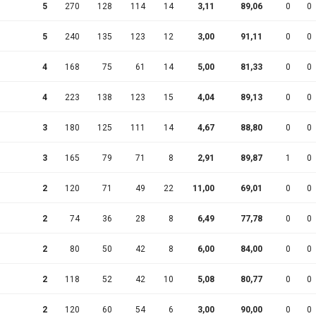
5
270
128
114
14
3,11
89,06
0
0
5
240
135
123
12
3,00
91,11
0
0
4
168
75
61
14
5,00
81,33
0
0
4
223
138
123
15
4,04
89,13
0
0
3
180
125
111
14
4,67
88,80
0
0
3
165
79
71
8
2,91
89,87
1
0
2
120
71
49
22
11,00
69,01
0
0
2
74
36
28
8
6,49
77,78
0
0
2
80
50
42
8
6,00
84,00
0
0
2
118
52
42
10
5,08
80,77
0
0
2
120
60
54
6
3,00
90,00
0
0