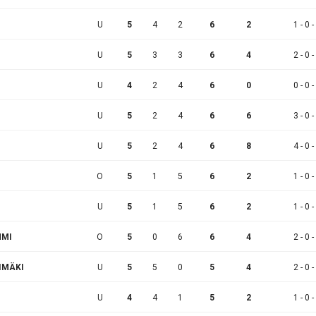
U
5
4
2
6
2
1 - 0 -
U
5
3
3
6
4
2 - 0 -
O
U
4
2
4
6
0
0 - 0 -
U
5
2
4
6
6
3 - 0 -
U
5
2
4
6
8
4 - 0 -
O
5
1
5
6
2
1 - 0 -
U
5
1
5
6
2
1 - 0 -
MMI
O
5
0
6
6
4
2 - 0 -
IMÄKI
U
5
5
0
5
4
2 - 0 -
U
4
4
1
5
2
1 - 0 -