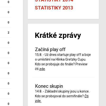
0
STATISTIKY 2013
0
0
Krátké zprávy
2
0
Začíná play off
0
15.8. - Už dnes startuje play off a boje
o umístění na Hlinka Gretzky Cupu.
0
Kdo se probojuje do finále? Preview
čti
zde
.
0
0
Konec skupin
14.8. - Základní skupiny jsou u konce.
0
Kdo se probojoval do semifinále?
Čti
zde.
0