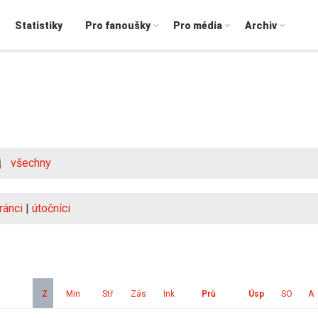
Statistiky
Pro fanoušky
Pro média
Archiv
všechny
ránci
|
útočníci
Z
Min
Stř
Zás
Ink
Prů
Úsp
SO
A