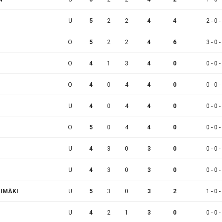
U
5
2
2
4
4
2 - 0 -
O
5
2
2
4
6
3 - 0 -
O
4
1
3
4
0
0 - 0 -
O
4
0
4
4
0
0 - 0 -
U
4
0
4
4
0
0 - 0 -
O
5
0
4
4
0
0 - 0 -
U
4
3
0
3
0
0 - 0 -
U
4
3
0
3
0
0 - 0 -
KIMÄKI
U
5
3
0
3
2
1 - 0 -
U
4
2
1
3
0
0 - 0 -