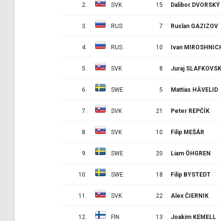
2.
SVK
15
Dalibor DVORSKÝ
3.
RUS
7
Ruslan GAZIZOV
4.
RUS
10
Ivan MIROSHNI
5.
SVK
8
Juraj SLAFKOVS
6.
SWE
5
Mattias HÄVELID
7.
SVK
21
Peter REPČÍK
8.
SVK
10
Filip MEŠÁR
9.
SWE
20
Liam ÖHGREN
10.
SWE
18
Filip BYSTEDT
11.
SVK
22
Alex ČIERNIK
12.
FIN
13
Joakim KEMELL