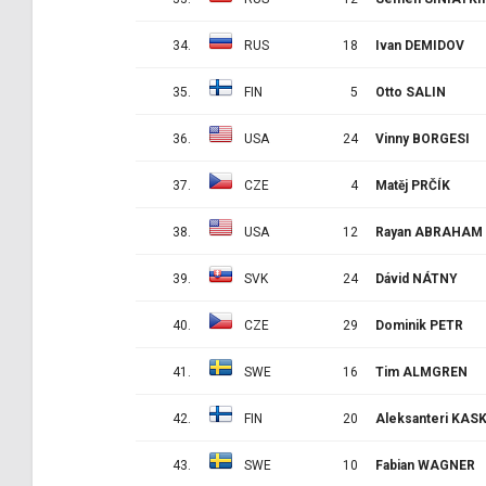
34.
RUS
18
Ivan DEMIDOV
35.
FIN
5
Otto SALIN
36.
USA
24
Vinny BORGESI
37.
CZE
4
Matěj PRČÍK
38.
USA
12
Rayan ABRAHAM
39.
SVK
24
Dávid NÁTNY
40.
CZE
29
Dominik PETR
41.
SWE
16
Tim ALMGREN
42.
FIN
20
Aleksanteri KAS
43.
SWE
10
Fabian WAGNER