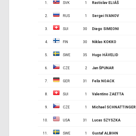
1.
SVK
1
Rastislav ELIÁŠ
2.
RUS
1
Sergei IVANOV
3.
SUI
30
Diego SIMEONI
4.
FIN
30
Niklas KOKKO
5.
SWE
35
Hugo HÄVELID
6.
CZE
2
Jan ŠPUNAR
7.
GER
31
Felix NOACK
8.
SUI
1
Valentino ZAETTA
9.
CZE
1
Michael SCHNATTINGER
10.
USA
31
Lucas SZYSZKA
11.
SWE
1
Gustaf ALBIHN