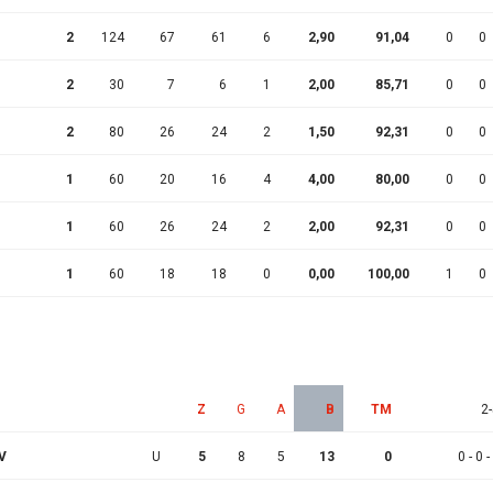
2
124
67
61
6
2,90
91,04
0
0
2
30
7
6
1
2,00
85,71
0
0
2
80
26
24
2
1,50
92,31
0
0
1
60
20
16
4
4,00
80,00
0
0
1
60
26
24
2
2,00
92,31
0
0
1
60
18
18
0
0,00
100,00
1
0
Z
G
A
B
TM
2-
V
U
5
8
5
13
0
0 - 0 -