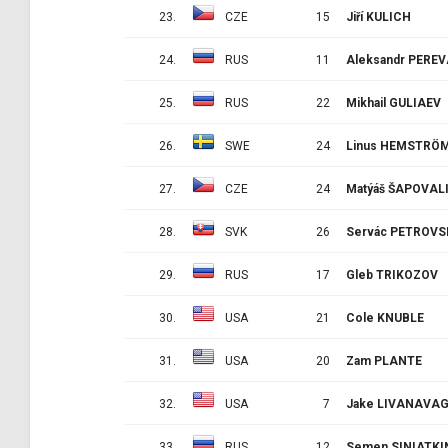
23.
CZE
15
Jiří KULICH
24.
RUS
11
Aleksandr PERE
25.
RUS
22
Mikhail GULIAEV
26.
SWE
24
Linus HEMSTRÖ
27.
CZE
24
Matýáš ŠAPOVAL
28.
SVK
26
Servác PETROVS
29.
RUS
17
Gleb TRIKOZOV
30.
USA
21
Cole KNUBLE
31.
USA
20
Zam PLANTE
32.
USA
7
Jake LIVANAVA
33.
RUS
12
Semen SINIATKI