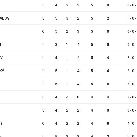
U
4
3
2
5
0
0 - 0 -
VALOV
U
5
3
2
5
2
1 - 0 -
O
5
2
3
5
0
0 - 0 -
M
U
3
1
4
5
0
0 - 0 -
IV
U
4
1
4
5
4
2 - 0 -
KÝ
U
5
1
4
5
4
2 - 0 -
U
5
1
4
5
6
3 - 0 -
U
4
4
0
4
4
2 - 0 -
U
4
2
2
4
0
0 - 0 -
GE
O
4
2
2
4
8
4 - 0 -
N
U
5
2
2
4
2
1 - 0 -