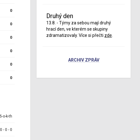
0
Druhý den
13.8. - Týmy za sebou mají druhý
0
hrací den, ve kterém se skupiny
zdramatizovaly. Více si přečti
zde
.
0
0
ARCHIV ZPRÁV
0
0
5-o-k-th
 0 - 0 - 0