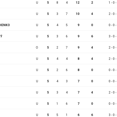
U
5
8
4
12
2
1 - 0 -
U
5
3
7
10
4
2 - 0 -
CHENKO
U
5
4
5
9
0
0 - 0 -
KÝ
U
5
3
6
9
6
3 - 0 -
O
5
2
7
9
4
2 - 0 -
U
5
4
4
8
4
2 - 0 -
U
5
2
6
8
0
0 - 0 -
U
5
4
3
7
0
0 - 0 -
U
5
3
4
7
4
2 - 0 -
U
5
1
6
7
0
0 - 0 -
U
5
5
1
6
6
3 - 0 -