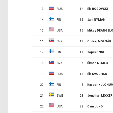
13.
RUS
14
Ilia ROGOVSKI
14.
FIN
12
Jani NYMAN
15.
USA
15
Mikey DEANGEL
16.
SVK
11
Ondrej MOLNÁR
17.
FIN
11
Topi RÖNNI
18.
SVK
7
Šimon NEMEC
19.
RUS
13
Ilia KVOCHKO
20.
FIN
3
Kasper KULONU
21.
SWE
23
Jonathan LEKKER
22.
USA
22
Cam LUND