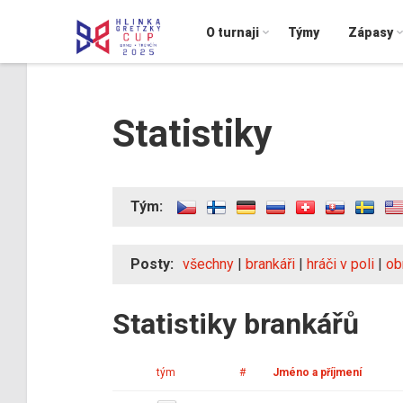
O turnaji
Týmy
Zápasy
Statistiky
Tým:
Posty:
všechny
|
brankáři
|
hráči v poli
|
ob
Statistiky brankářů
tým
#
Jméno a příjmení