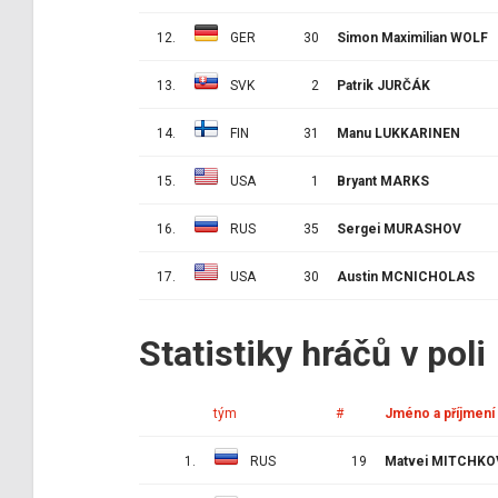
12.
GER
30
Simon Maximilian WOLF
13.
SVK
2
Patrik JURČÁK
14.
FIN
31
Manu LUKKARINEN
15.
USA
1
Bryant MARKS
16.
RUS
35
Sergei MURASHOV
17.
USA
30
Austin MCNICHOLAS
Statistiky hráčů v poli
tým
#
Jméno a příjmení
1.
RUS
19
Matvei MITCHKO