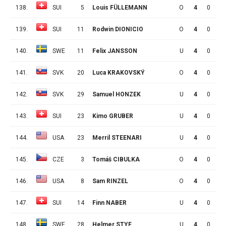
138.
SUI
5
Louis FÜLLEMANN
O
4
0
0
139.
SUI
11
Rodwin DIONICIO
O
4
0
0
140.
SWE
11
Felix JANSSON
U
4
0
0
141.
SVK
20
Luca KRAKOVSKÝ
O
4
0
0
142.
SVK
29
Samuel HONZEK
U
4
0
0
143.
SUI
23
Kimo GRUBER
U
4
0
0
144.
USA
23
Merril STEENARI
U
4
0
0
145.
CZE
3
Tomáš CIBULKA
O
4
0
0
146.
USA
8
Sam RINZEL
O
4
0
0
147.
SUI
14
Finn NABER
U
4
0
0
148.
SWE
28
Helmer STYF
U
4
0
0