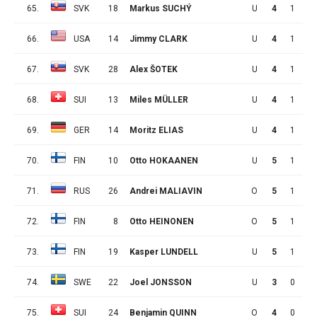
65.
SVK
18
Markus SUCHÝ
U
4
1
1
66.
USA
14
Jimmy CLARK
U
4
1
1
67.
SVK
28
Alex ŠOTEK
U
4
1
1
68.
SUI
13
Miles MÜLLER
U
4
1
1
69.
GER
14
Moritz ELIAS
U
4
1
1
70.
FIN
10
Otto HOKAANEN
U
5
1
1
71.
RUS
26
Andrei MALIAVIN
O
5
1
1
72.
FIN
8
Otto HEINONEN
O
5
1
1
73.
FIN
19
Kasper LUNDELL
U
5
1
1
74.
SWE
22
Joel JONSSON
U
3
0
2
75.
SUI
24
Benjamin QUINN
O
4
0
2