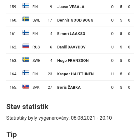
159.
FIN
9
Juuso VESALA
O
5
0
0
160.
SWE
17
Dennis GOOD BOGG
O
5
0
0
161.
FIN
4
Elmeri LAAKSO
O
5
0
0
162.
RUS
6
Daniil DAVYDOV
U
5
0
0
163.
SWE
4
Hugo FRANSSON
O
5
0
0
164.
FIN
23
Kasper HALTTUNEN
U
5
0
0
165.
SVK
27
Boris ŽABKA
O
5
0
0
Stav statistik
Statistiky byly vygenerovány: 08.08.2021 - 20:10
Tip