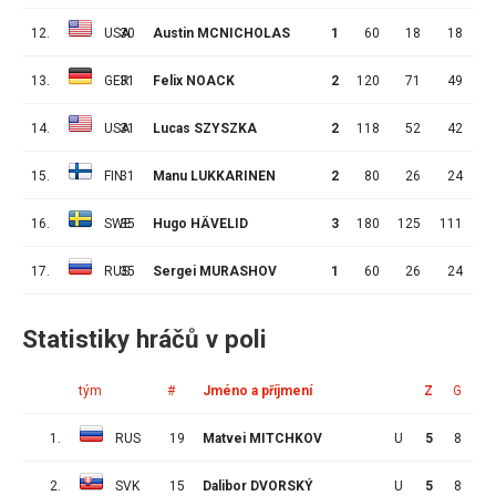
12.
USA
30
Austin MCNICHOLAS
1
60
18
18
13.
GER
31
Felix NOACK
2
120
71
49
2
14.
USA
31
Lucas SZYSZKA
2
118
52
42
1
15.
FIN
31
Manu LUKKARINEN
2
80
26
24
16.
SWE
35
Hugo HÄVELID
3
180
125
111
1
17.
RUS
35
Sergei MURASHOV
1
60
26
24
Statistiky hráčů v poli
tým
#
Jméno a příjmení
Z
G
A
1.
RUS
19
Matvei MITCHKOV
U
5
8
5
2.
SVK
15
Dalibor DVORSKÝ
U
5
8
4