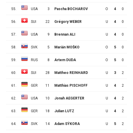
55.
USA
3
Pascha BOCHAROV
O
4
0
3
56.
SUI
22
Grégory WEBER
U
4
0
3
57.
USA
9
Brennan ALI
U
4
0
3
58.
SVK
5
Marián MOŠKO
O
5
0
3
59.
RUS
8
Artem DUDA
O
5
0
3
60.
SUI
28
Mattheo REINHARD
U
3
2
0
61.
GER
11
Matthias PISCHOFF
U
4
2
0
62.
USA
10
Jonah AEGERTER
U
4
2
0
63.
GER
18
Julian LUTZ
U
4
2
0
64.
SVK
14
Adam SÝKORA
U
5
2
0