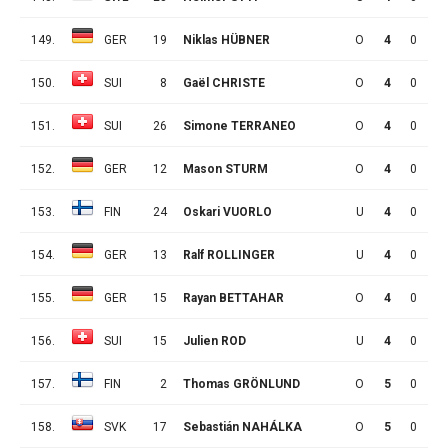
149.
GER
19
Niklas HÜBNER
O
4
0
0
150.
SUI
8
Gaël CHRISTE
O
4
0
0
151.
SUI
26
Simone TERRANEO
O
4
0
0
152.
GER
12
Mason STURM
O
4
0
0
153.
FIN
24
Oskari VUORLO
U
4
0
0
154.
GER
13
Ralf ROLLINGER
U
4
0
0
155.
GER
15
Rayan BETTAHAR
O
4
0
0
156.
SUI
15
Julien ROD
U
4
0
0
157.
FIN
2
Thomas GRÖNLUND
O
5
0
0
158.
SVK
17
Sebastián NAHÁLKA
O
5
0
0