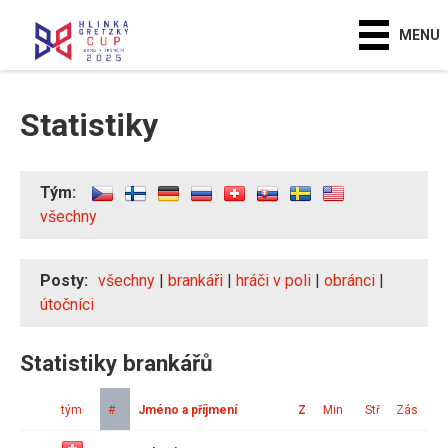
MENU
Statistiky
Tým:
všechny
Posty:
všechny
|
brankáři
|
hráči v poli
|
obránci
|
útočníci
Statistiky brankářů
tým
#
Jméno a příjmení
Z
Min
Stř
Zás
In