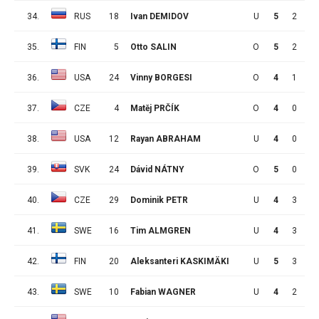
34.
RUS
18
Ivan DEMIDOV
U
5
2
2
35.
FIN
5
Otto SALIN
O
5
2
2
36.
USA
24
Vinny BORGESI
O
4
1
3
37.
CZE
4
Matěj PRČÍK
O
4
0
4
38.
USA
12
Rayan ABRAHAM
U
4
0
4
39.
SVK
24
Dávid NÁTNY
O
5
0
4
40.
CZE
29
Dominik PETR
U
4
3
0
41.
SWE
16
Tim ALMGREN
U
4
3
0
42.
FIN
20
Aleksanteri KASKIMÄKI
U
5
3
0
43.
SWE
10
Fabian WAGNER
U
4
2
1