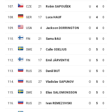
107.
CZE
21
Robin SAPOUŠEK
U
4
0
1
108.
GER
17
Luca HAUF
U
4
0
1
109.
USA
4
Jackson DORRINGTON
O
4
0
1
110.
FIN
21
Samu BAU
U
5
0
1
111.
SWE
7
Calle ODELIUS
O
5
0
1
112.
FIN
17
Emil JÄRVENTIE
U
5
0
1
113.
RUS
25
Daniil BUT
U
5
0
1
114.
RUS
27
Vladislav SAPUNOV
O
5
0
1
115.
SWE
3
Elias SALOMONSSON
O
5
0
1
116.
RUS
21
Ivan REMEZOVSKI
O
5
0
1