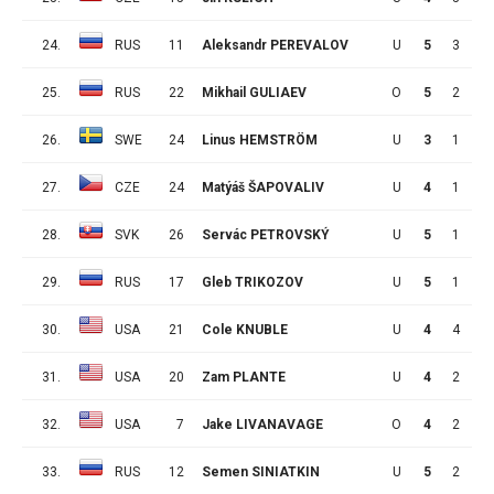
24.
RUS
11
Aleksandr PEREVALOV
U
5
3
2
25.
RUS
22
Mikhail GULIAEV
O
5
2
3
26.
SWE
24
Linus HEMSTRÖM
U
3
1
4
27.
CZE
24
Matýáš ŠAPOVALIV
U
4
1
4
28.
SVK
26
Servác PETROVSKÝ
U
5
1
4
29.
RUS
17
Gleb TRIKOZOV
U
5
1
4
30.
USA
21
Cole KNUBLE
U
4
4
0
31.
USA
20
Zam PLANTE
U
4
2
2
32.
USA
7
Jake LIVANAVAGE
O
4
2
2
33.
RUS
12
Semen SINIATKIN
U
5
2
2