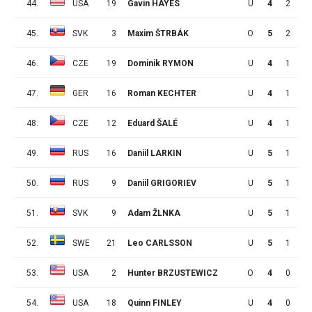
44.
USA
19
Gavin HAYES
U
4
2
1
45.
SVK
3
Maxim ŠTRBÁK
O
5
2
1
46.
CZE
19
Dominik RYMON
U
4
1
2
47.
GER
16
Roman KECHTER
U
4
1
2
48.
CZE
12
Eduard ŠALÉ
U
4
1
2
49.
RUS
16
Daniil LARKIN
U
5
1
2
50.
RUS
9
Daniil GRIGORIEV
U
5
1
2
51.
SVK
9
Adam ŽLNKA
U
5
1
2
52.
SWE
21
Leo CARLSSON
U
5
1
2
53.
USA
2
Hunter BRZUSTEWICZ
O
4
0
3
54.
USA
18
Quinn FINLEY
U
4
0
3