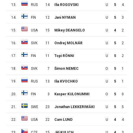
13.
RUS
14
Ilia ROGOVSKI
U
5
4
2
14.
FIN
12
Jani NYMAN
U
5
3
3
15.
USA
15
Mikey DEANGELO
U
4
2
4
16.
SVK
11
Ondrej MOLNÁR
U
5
2
4
17.
FIN
11
Topi RÖNNI
U
5
2
4
18.
SVK
7
Šimon NEMEC
O
5
1
5
19.
RUS
13
Ilia KVOCHKO
U
5
1
5
20.
FIN
3
Kasper KULONUMMI
O
5
0
6
21.
SWE
23
Jonathan LEKKERIMÄKI
U
5
5
0
22.
USA
22
Cam LUND
U
4
4
1
23.
CZE
15
Jiří KULICH
U
4
3
2