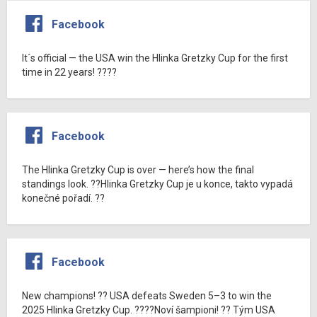
Facebook
It´s official — the USA win the Hlinka Gretzky Cup for the first
time in 22 years! ????
Facebook
The Hlinka Gretzky Cup is over — here’s how the final
standings look. ??Hlinka Gretzky Cup je u konce, takto vypadá
konečné pořadí. ??
Facebook
New champions! ?? USA defeats Sweden 5–3 to win the
2025 Hlinka Gretzky Cup. ????Noví šampioni! ?? Tým USA