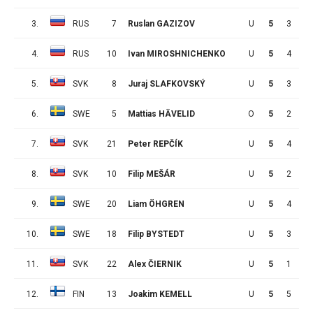
3.
RUS
7
Ruslan GAZIZOV
U
5
3
7
4.
RUS
10
Ivan MIROSHNICHENKO
U
5
4
5
5.
SVK
8
Juraj SLAFKOVSKÝ
U
5
3
6
6.
SWE
5
Mattias HÄVELID
O
5
2
7
7.
SVK
21
Peter REPČÍK
U
5
4
4
8.
SVK
10
Filip MEŠÁR
U
5
2
6
9.
SWE
20
Liam ÖHGREN
U
5
4
3
10.
SWE
18
Filip BYSTEDT
U
5
3
4
11.
SVK
22
Alex ČIERNIK
U
5
1
6
12.
FIN
13
Joakim KEMELL
U
5
5
1