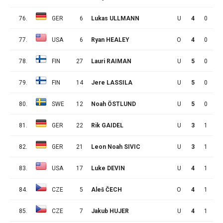
76.
GER
6
Lukas ULLMANN
U
4
0
2
77.
USA
6
Ryan HEALEY
O
4
0
2
78.
FIN
27
Lauri RAIMAN
U
5
0
2
79.
FIN
14
Jere LASSILA
U
5
0
2
80.
SWE
12
Noah ÖSTLUND
U
5
0
2
81.
GER
22
Rik GAIDEL
U
3
1
0
82.
GER
21
Leon Noah SIVIC
U
3
1
0
83.
USA
17
Luke DEVIN
U
4
1
0
84.
CZE
5
Aleš ČECH
O
4
1
0
85.
CZE
7
Jakub HUJER
U
4
1
0