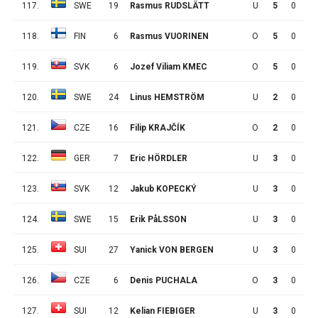
117.
SWE
19
Rasmus RUDSLÄTT
U
5
0
1
118.
FIN
6
Rasmus VUORINEN
O
5
0
1
119.
SVK
6
Jozef Viliam KMEC
O
5
0
1
120.
SWE
24
Linus HEMSTRÖM
U
2
0
0
121.
CZE
16
Filip KRAJČÍK
O
2
0
0
122.
GER
7
Eric HÖRDLER
U
3
0
0
123.
SVK
12
Jakub KOPECKÝ
U
3
0
0
124.
SWE
15
Erik PåLSSON
U
3
0
0
125.
SUI
27
Yanick VON BERGEN
U
3
0
0
126.
CZE
6
Denis PUCHALA
O
3
0
0
127.
SUI
12
Kelian FIEBIGER
U
3
0
0