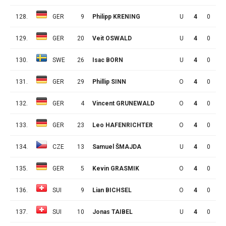
128.
GER
9
Philipp KRENING
U
4
0
0
129.
GER
20
Veit OSWALD
U
4
0
0
130.
SWE
26
Isac BORN
U
4
0
0
131.
GER
29
Phillip SINN
O
4
0
0
132.
GER
4
Vincent GRUNEWALD
O
4
0
0
133.
GER
23
Leo HAFENRICHTER
O
4
0
0
134.
CZE
13
Samuel ŠMAJDA
U
4
0
0
135.
GER
5
Kevin GRASMIK
O
4
0
0
136.
SUI
9
Lian BICHSEL
O
4
0
0
137.
SUI
10
Jonas TAIBEL
U
4
0
0