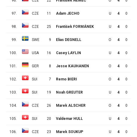
96.
CZE
22
František NĚMEC
O
4
0
1
97.
CZE
11
Adam JECHO
U
4
0
1
98.
CZE
25
František FORMÁNEK
U
4
0
1
99.
SWE
9
Elias DEGNELL
O
4
0
1
100.
USA
16
Casey LAYLIN
U
4
0
1
101.
GER
8
Jesse KAUHANEN
O
4
0
1
102.
SUI
7
Remo BIERI
O
4
0
1
103.
SUI
19
Noah GREUTER
U
4
0
1
104.
CZE
26
Marek ALSCHER
O
4
0
1
105.
SUI
20
Valdemar HULL
U
4
0
1
106.
CZE
23
Marek SOUKUP
U
4
0
1