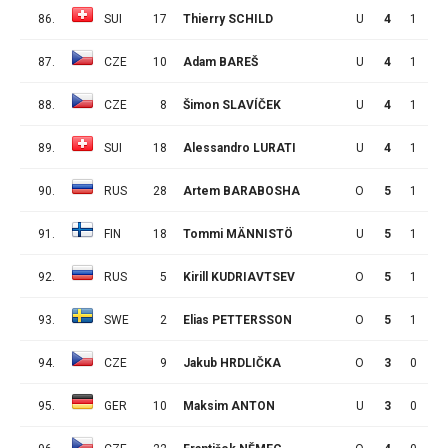
86.
SUI
17
Thierry SCHILD
U
4
1
0
87.
CZE
10
Adam BAREŠ
U
4
1
0
88.
CZE
8
Šimon SLAVÍČEK
U
4
1
0
89.
SUI
18
Alessandro LURATI
U
4
1
0
90.
RUS
28
Artem BARABOSHA
O
5
1
0
91.
FIN
18
Tommi MÄNNISTÖ
U
5
1
0
92.
RUS
5
Kirill KUDRIAVTSEV
O
5
1
0
93.
SWE
2
Elias PETTERSSON
O
5
1
0
94.
CZE
9
Jakub HRDLIČKA
O
3
0
1
95.
GER
10
Maksim ANTON
U
3
0
1