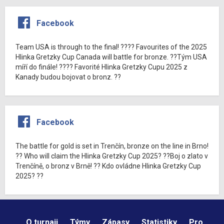
Facebook
Team USA is through to the final! ???? Favourites of the 2025
Hlinka Gretzky Cup Canada will battle for bronze. ??Tým USA
míří do finále! ???? Favorité Hlinka Gretzky Cupu 2025 z
Kanady budou bojovat o bronz. ??
Facebook
The battle for gold is set in Trenčín, bronze on the line in Brno!
?? Who will claim the Hlinka Gretzky Cup 2025? ??Boj o zlato v
Trenčíně, o bronz v Brně! ?? Kdo ovládne Hlinka Gretzky Cup
2025? ??
O turnaji
Týmy
Zápasy
Statistiky
Pro