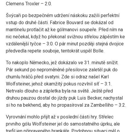
Clemens Troxler – 2:0.
Švýcaři po bezpečném udržení náskoku zažili perfektní
vstup do druhé části. Fabrice Bouvard se dokázal od
mantinelu protlačit až ke gólmanovi soupeře. Před ním na
nic nečekal, když ho překonal svižnou střelou zápěstím ke
vzdálenější tyčce – 3:0. O pár minut později stejná dvojice
předvedla repete souboje, tentokrát uspěl Bolle.
To nakoplo Německo, jež dokázalo ve 31. minutě snížit.
Pár sekund po neproměněné přesilovce zaletěl puk do
chumlu hráčů před svatyni. Zde si odraz našel Karl
Wolfsteiner, jehož okamžitý pokus rozvlnil síť – 3:1.
Netrvalo dlouho a zápletka byla na světě. Ještě před
druhou pauzou dostal do jízdy puk Luis Becker, nachystal
si ho na bekhend, aby ho propasíroval za Zambelliho – 3:2.
Vyrovnání mohlo přijít až v poslední části hry. Střelec
prvního gólu Wolfsteiner jel do samostatného úprku, ale
trefil jen připraveného brankáře. Podobnou situaci měl o