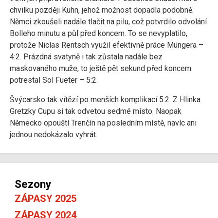
chvilku později Kuhn, jehož možnost dopadla podobně.
Němci zkoušeli nadále tlačit na pilu, což potvrdilo odvolání
Bolleho minutu a půl před koncem. To se nevyplatilo,
protože Niclas Rentsch využil efektivně práce Müngera –
4:2. Prázdná svatyně i tak zůstala nadále bez
maskovaného muže, to ještě pět sekund před koncem
potrestal Sol Fueter – 5:2.
Švýcarsko tak vítězí po menších komplikací 5:2. Z Hlinka
Gretzky Cupu si tak odvetou sedmé místo. Naopak
Německo opouští Trenčín na posledním místě, navíc ani
jednou nedokázalo vyhrát.
Sezony
ZÁPASY 2025
ZÁPASY 2024