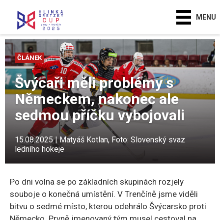
MENU
ČLÁNEK
Švýcaři měli problémy s
Německem, nakonec ale
sedmou příčku vybojovali
15.08.2025 | Matyáš Kotlan, Foto: Slovenský svaz
ledního hokeje
Po dni volna se po základních skupinách rozjely
souboje o konečná umístění. V Trenčíně jsme viděli
bitvu o sedmé místo, kterou odehrálo Švýcarsko proti
Německo. Prvně jmenovaný tým musel cestoval na