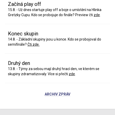
Začíná play off
15.8. - Už dnes startuje play off a boje o umístění na Hlinka
Gretzky Cupu. Kdo se probojuje do finále? Preview čti
zde
.
Konec skupin
14.8. - Základní skupiny jsou u konce. Kdo se probojoval do
semifinále?
Čti zde.
Druhý den
13.8. - Týmy za sebou mají druhý hrací den, ve kterém se
skupiny zdramatizovaly. Více si přečti
zde
.
ARCHIV ZPRÁV