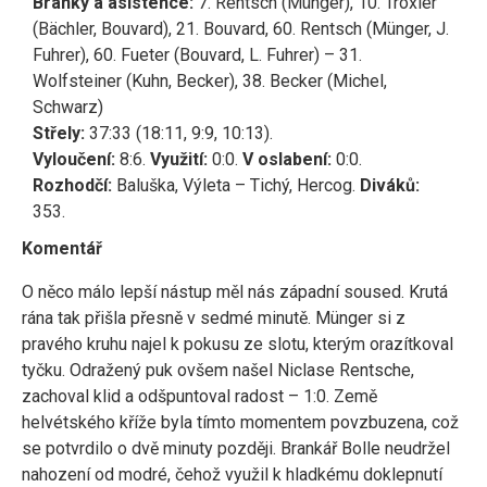
Branky a asistence:
7. Rentsch (Münger), 10. Troxler
(Bächler, Bouvard), 21. Bouvard, 60. Rentsch (Münger, J.
Fuhrer), 60. Fueter (Bouvard, L. Fuhrer) – 31.
Wolfsteiner (Kuhn, Becker), 38. Becker (Michel,
Schwarz)
Střely:
37:33 (18:11, 9:9, 10:13).
Vyloučení:
8:6.
Využití:
0:0.
V oslabení:
0:0.
Rozhodčí:
Baluška, Výleta – Tichý, Hercog.
Diváků:
353.
Komentář
O něco málo lepší nástup měl nás západní soused. Krutá
rána tak přišla přesně v sedmé minutě. Münger si z
pravého kruhu najel k pokusu ze slotu, kterým orazítkoval
tyčku. Odražený puk ovšem našel Niclase Rentsche,
zachoval klid a odšpuntoval radost – 1:0. Země
helvétského kříže byla tímto momentem povzbuzena, což
se potvrdilo o dvě minuty později. Brankář Bolle neudržel
nahození od modré, čehož využil k hladkému doklepnutí