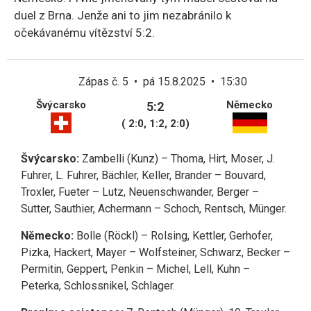
duel z Brna. Jenže ani to jim nezabránilo k
očekávanému vítězství 5:2.
Zápas č. 5 • pá 15.8.2025 • 15:30
Švýcarsko
Německo
5:2
( 2:0, 1:2, 2:0)
Švýcarsko:
Zambelli (Kunz) – Thoma, Hirt, Moser, J.
Fuhrer, L. Fuhrer, Bächler, Keller, Brander – Bouvard,
Troxler, Fueter – Lutz, Neuenschwander, Berger –
Sutter, Sauthier, Achermann – Schoch, Rentsch, Münger.
Německo:
Bolle (Röckl) – Rolsing, Kettler, Gerhofer,
Pizka, Hackert, Mayer – Wolfsteiner, Schwarz, Becker –
Permitin, Geppert, Penkin – Michel, Lell, Kuhn –
Peterka, Schlossnikel, Schlager.