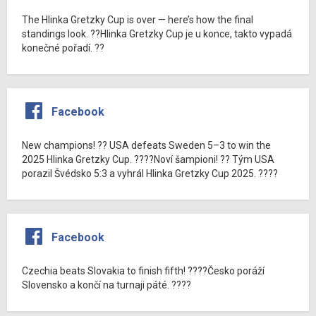
The Hlinka Gretzky Cup is over — here’s how the final
standings look. ??Hlinka Gretzky Cup je u konce, takto vypadá
konečné pořadí. ??
Facebook
New champions! ?? USA defeats Sweden 5–3 to win the
2025 Hlinka Gretzky Cup. ????Noví šampioni! ?? Tým USA
porazil Švédsko 5:3 a vyhrál Hlinka Gretzky Cup 2025. ????
Facebook
Czechia beats Slovakia to finish fifth! ????Česko poráží
Slovensko a končí na turnaji páté. ????