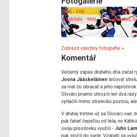
Fotogalerie
SVK - FIN
SVK - FIN
Keskitalo - Milý
Kalapudas, Bi
Zobrazit všechny fotografie »
Komentář
Večerný zápas druhého dňa začal rý
Joona Jääskeläinen
tečoval strel
sa mal čo obracať a jeho náprotivok 
Slováci priamo ohrozili len dva razy.
vytlačili mimo streleckú pozíciu, a
V druhej tretine už sa Slováci viac 
puk ťahať čepeľou od tela, no Kähkö
svoju presilovku využili -
Juho La
puk stočil do siete. Vzápätí sa vylu