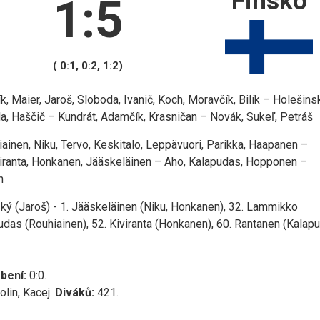
Finsko
1:5
( 0:1, 0:2, 1:2)
Maier, Jaroš, Sloboda, Ivanič, Koch, Moravčík, Bilík – Holešinsk
la, Haščič – Kundrát, Adamčík, Krasničan – Novák, Sukeľ, Petráš
inen, Niku, Tervo, Keskitalo, Leppävuori, Parikka, Haapanen –
ranta, Honkanen, Jääskeläinen – Aho, Kalapudas, Hopponen –
n
ký (Jaroš) - 1. Jääskeläinen (Niku, Honkanen), 32. Lammikko
udas (Rouhiainen), 52. Kiviranta (Honkanen), 60. Rantanen (Kalap
bení:
0:0.
olin, Kacej.
Diváků:
421.