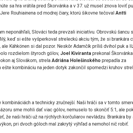
núte sa hra vrátila pred Škorvánka a v 37. už musel znova loviť p
 Jere Rouhiainena od modrej čiary, ktorú šikovne tečoval
Antti
kam neponáhľali, Slováci teda prevzali iniciatívu. Obrovskú šancu s
ilý, keď si ešte vyšperkoval streleckú akciu tým, že si brankára 
 ale Kähkönen si dal pozor. Neskôr Adamčík príliš dvihol puk a lí
 bolo rozdielom štyroch gólov,
Joel Kiviranta
prekonal Škorvánka
pokon aj Slovákom, strela
Adriána Holešinského
prepadla za
ešte kombináciu na jeden dotyk zakončil spomedzi kruhov stre
ší v kombináciách a technicky zručnejší. Naši hráči sa v tomto smer
názoru sme mohli dať viac gólov, nemuselo to skončiť 5:1, ale pok
dieť, že naši hráči už na rýchlych korčuliarov nevládzu. Brankára b
 výkon, pri dvoch góloch mal zakrytý výhľad a nemohol nič robiť.