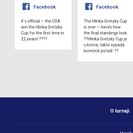
Facebook
Facebook
It´s official — the USA
The Hlinka Gretzky Cup
win the Hlinka Gretzky
is over — here’s how
Cup for the first time in
the final standings look.
22 years! ????
??Hlinka Gretzky Cup je
u konce, takto vypadá
konečné pořadí. ??
O turnaji