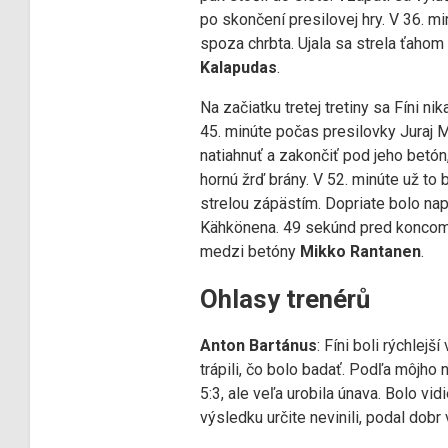
po skončení presilovej hry. V 36. mi
spoza chrbta. Ujala sa strela ťahom
Kalapudas
.
Na začiatku tretej tretiny sa Fíni ni
45. minúte počas presilovky Juraj M
natiahnuť a zakončiť pod jeho betón,
hornú žrď brány. V 52. minúte už to
strelou zápästím. Dopriate bolo na
Kähkönena. 49 sekúnd pred koncom 
medzi betóny
Mikko Rantanen
.
Ohlasy trenérů
Anton Bartánus
: Fíni boli rýchlej
trápili, čo bolo badať. Podľa môjho 
5:3, ale veľa urobila únava. Bolo vi
výsledku určite nevinili, podal dobr