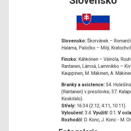
Slovensko
Slovensko:
Škorvánek – Romančík, 
Halama, Paločko – Milý, Kratochví
Finsko:
Kähkönen – Väinöla, Rouhia
Rantanen, Lämsä, Lammikko – Kivi
Kauppinen, M. Mäkinen, A. Mäkine
Branky a asistence:
54. Holešins
(Rantanen) v presilovke, 37. Kalap
Keskitalo).
Střely:
16:34 (2:12, 4:11, 10:11).
Vyloučení:
3:4.
Využití:
0:1.
V osla
Rozhodčí:
D. Konc, J. Konc - M. Or