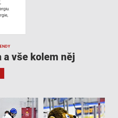
,
ergiu.
rgie,
GENDY
a a vše kolem něj