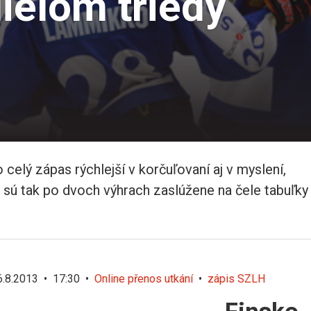
dielom triedy
celý zápas rýchlejší v korčuľovaní aj v myslení,
ni sú tak po dvoch výhrach zaslúžene na čele tabuľky
 6.8.2013 • 17:30 •
Online přenos utkání
•
zápis SZLH