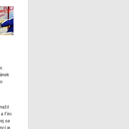
amčík
i.
vánek
ho
e
nažil
a Fíni
rej sa
ncí aj