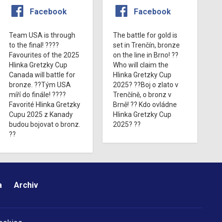
Facebook
Facebook
Team USA is through
The battle for gold is
to the final! ????
set in Trenčín, bronze
Favourites of the 2025
on the line in Brno! ??
Hlinka Gretzky Cup
Who will claim the
Canada will battle for
Hlinka Gretzky Cup
bronze. ??Tým USA
2025? ??Boj o zlato v
míří do finále! ????
Trenčíně, o bronz v
Favorité Hlinka Gretzky
Brně! ?? Kdo ovládne
Cupu 2025 z Kanady
Hlinka Gretzky Cup
budou bojovat o bronz.
2025? ??
??
a
Archiv