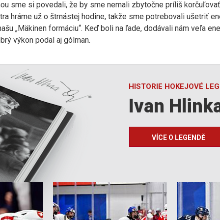
nou sme si povedali, že by sme nemali zbytočne príliš korčuľovať
ra hráme už o štrnástej hodine, takže sme potrebovali ušetriť en
šu „Mäkinen formáciu“. Keď boli na ľade, dodávali nám veľa ene
obrý výkon podal aj gólman.
HISTORIE HOKEJOVÉ LE
Ivan Hlink
VÍCE O LEGENDĚ