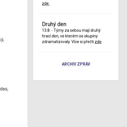
zde.
Druhý den
13.8. - Týmy za sebou mají druhý
hrací den, ve kterém se skupiny
ý,
zdramatizovaly. Více si přečti
zde
.
ARCHIV ZPRÁV
udas,