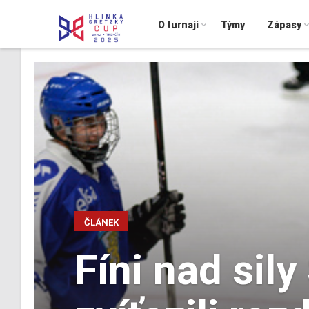
O turnaji
Týmy
Zápasy
ČLÁNEK
Fíni nad sily