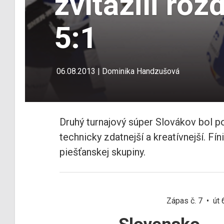
zvíťazili roz
5:1
06.08.2013 | Dominika Handzušová
Druhý turnajový súper Slovákov bol po 
technicky zdatnejší a kreatívnejší. Fí
piešťanskej skupiny.
Zápas č. 7 • út