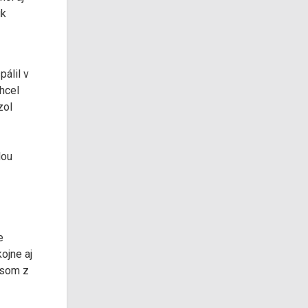
uk
pálil v
chcel
zol
lou
e
ojne aj
y som z