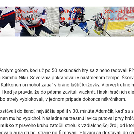
SVK - FIN
SVK - FIN
SVK - FIN Ad
lík
Škorvánek
Honkanen
- Kähkönen
chlym gólom, keď už po 50 sekundách hry sa z neho radovali Fín
u Samiho Niku. Severania pokračovali v nastolenom tempe, Škor
Kähkönen si mohol zatiaľ v bráne lúštiť krížovky. V prvej tretine 
 I keď je pravda, že do pásma zavítali viackrát, fínski hráči ich al
lebo strely vyblokovali, v jednom prípade dokonca nákrčníkom.
dostávali do šancí, najväčšiu spálil v 30. minúte Adamčík, keď sa s
nen mu ho vypichol. Následne na trestnú lavicu putoval prvý hráč 
mmikko
z pravého kruhu zatočil strelu k vzdialenejšej žrdi, od kto
čovalo aj na druhej strane po filmovaní, Slováci sa dostávali do ša