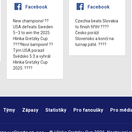
Facebook
Facebook
New champions! ??
Czechia beats Slovakia
USA defeats Sweden
to finish fifth! ????
5–3 to win the 2025
Česko poráží
Hlinka Gretzky Cup.
Slovensko a končí na
????Noví šampioni! ??
turnaji páté. ????
Tým USA porazil
Švédsko 5:3 a vyhrál
Hlinka Gretzky Cup
2025. ????
Týmy
Zápasy
Statistiky
Pro fanoušky
Pro médi