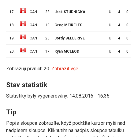
17.
CAN
23
Jack STUDNICKA
U
4
0
0
18.
CAN
10
Greg MEIRELES
U
4
0
0
19.
CAN
20
Jordy BELLERIVE
U
4
0
0
20.
CAN
17
Ryan MCLEOD
U
4
0
0
Zobrazuji prvních 20.
Zobrazit vše.
Stav statistik
Statistiky byly vygenerovány: 14.08.2016 - 16:35
Tip
Popis sloupce zobrazíte, když podržíte kurzor myši nad
nadpisem sloupce. Kliknutím na nadpis sloupce tabulku