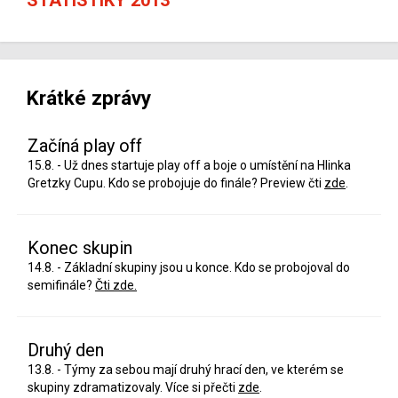
Krátké zprávy
Začíná play off
15.8. - Už dnes startuje play off a boje o umístění na Hlinka
Gretzky Cupu. Kdo se probojuje do finále? Preview čti
zde
.
Konec skupin
14.8. - Základní skupiny jsou u konce. Kdo se probojoval do
semifinále?
Čti zde.
Druhý den
13.8. - Týmy za sebou mají druhý hrací den, ve kterém se
skupiny zdramatizovaly. Více si přečti
zde
.