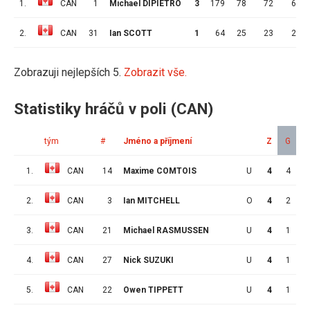
1.
CAN
1
Michael DIPIETRO
3
179
78
72
6
2.
CAN
31
Ian SCOTT
1
64
25
23
2
Zobrazuji nejlepších 5.
Zobrazit vše.
Statistiky hráčů v poli (CAN)
tým
#
Jméno a příjmení
Z
G
A
1.
CAN
14
Maxime COMTOIS
U
4
4
1
2.
CAN
3
Ian MITCHELL
O
4
2
1
3.
CAN
21
Michael RASMUSSEN
U
4
1
3
4.
CAN
27
Nick SUZUKI
U
4
1
2
5.
CAN
22
Owen TIPPETT
U
4
1
1