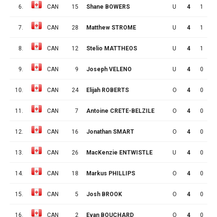
6.
CAN
15
Shane BOWERS
U
4
1
0
7.
CAN
28
Matthew STROME
U
4
1
0
8.
CAN
12
Stelio MATTHEOS
U
4
1
0
9.
CAN
9
Joseph VELENO
U
4
0
4
10.
CAN
24
Elijah ROBERTS
O
4
0
1
11.
CAN
7
Antoine CRETE-BELZILE
O
4
0
1
12.
CAN
16
Jonathan SMART
O
4
0
1
13.
CAN
26
MacKenzie ENTWISTLE
U
4
0
1
14.
CAN
18
Markus PHILLIPS
O
4
0
1
15.
CAN
5
Josh BROOK
O
4
0
0
16.
CAN
2
Evan BOUCHARD
O
4
0
0