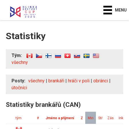
MENU
Statistiky
Tým:
všechny
Posty:
všechny
|
brankáři
|
hráči v poli
|
obránci
|
útočníci
Statistiky brankářů (CAN)
tým
#
Jméno a příjmení
Z
Min
Stř
Zás
Ink