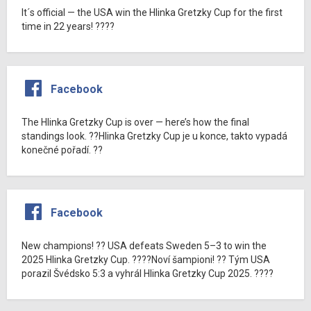
It´s official — the USA win the Hlinka Gretzky Cup for the first
time in 22 years! ????
Facebook
The Hlinka Gretzky Cup is over — here’s how the final
standings look. ??Hlinka Gretzky Cup je u konce, takto vypadá
konečné pořadí. ??
Facebook
New champions! ?? USA defeats Sweden 5–3 to win the
2025 Hlinka Gretzky Cup. ????Noví šampioni! ?? Tým USA
porazil Švédsko 5:3 a vyhrál Hlinka Gretzky Cup 2025. ????