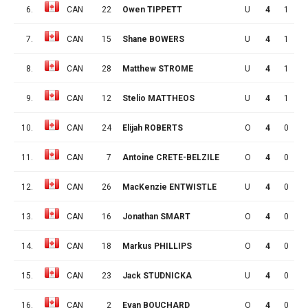
6.
CAN
22
Owen TIPPETT
U
4
1
1
7.
CAN
15
Shane BOWERS
U
4
1
0
8.
CAN
28
Matthew STROME
U
4
1
0
9.
CAN
12
Stelio MATTHEOS
U
4
1
0
10.
CAN
24
Elijah ROBERTS
O
4
0
1
11.
CAN
7
Antoine CRETE-BELZILE
O
4
0
1
12.
CAN
26
MacKenzie ENTWISTLE
U
4
0
1
13.
CAN
16
Jonathan SMART
O
4
0
1
14.
CAN
18
Markus PHILLIPS
O
4
0
1
15.
CAN
23
Jack STUDNICKA
U
4
0
0
16.
CAN
2
Evan BOUCHARD
O
4
0
0