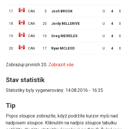
17.
CAN
5
Josh BROOK
O
4
0
0
18.
CAN
20
Jordy BELLERIVE
U
4
0
0
19.
CAN
10
Greg MEIRELES
U
4
0
0
20.
CAN
17
Ryan MCLEOD
U
4
0
0
Zobrazuji prvních 20.
Zobrazit vše.
Stav statistik
Statistiky byly vygenerovány: 14.08.2016 - 16:35
Tip
Popis sloupce zobrazíte, když podržíte kurzor myši nad
nadpisem sloupce. Kliknutím na nadpis sloupce tabulku