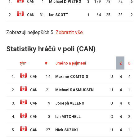
1.
CAN
1
Michael DIPIETRO
3
179
78
72
6
2.
CAN
31
Ian SCOTT
1
64
25
23
2
Zobrazuji nejlepších 5.
Zobrazit vše.
Statistiky hráčů v poli (CAN)
tým
#
Jméno a příjmení
Z
G
A
1.
CAN
14
Maxime COMTOIS
U
4
4
1
2.
CAN
21
Michael RASMUSSEN
U
4
1
3
3.
CAN
9
Joseph VELENO
U
4
0
4
4.
CAN
3
Ian MITCHELL
O
4
2
1
5.
CAN
27
Nick SUZUKI
U
4
1
2