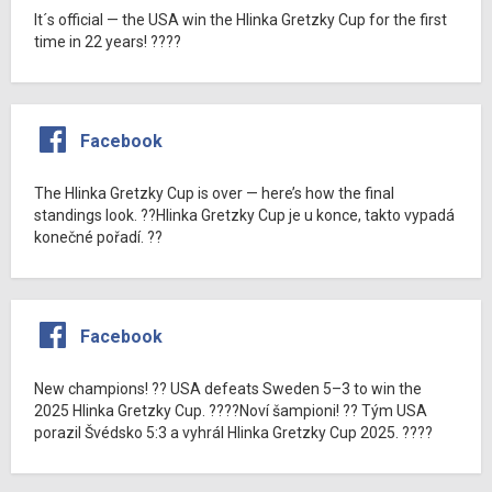
It´s official — the USA win the Hlinka Gretzky Cup for the first
time in 22 years! ????
Facebook
The Hlinka Gretzky Cup is over — here’s how the final
standings look. ??Hlinka Gretzky Cup je u konce, takto vypadá
konečné pořadí. ??
Facebook
New champions! ?? USA defeats Sweden 5–3 to win the
2025 Hlinka Gretzky Cup. ????Noví šampioni! ?? Tým USA
porazil Švédsko 5:3 a vyhrál Hlinka Gretzky Cup 2025. ????