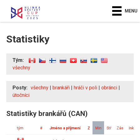
MENU
Statistiky
Tým:
všechny
Posty:
všechny
|
brankáři
|
hráči v poli
|
obránci
|
útočníci
Statistiky brankářů (CAN)
tým
#
Jméno a příjmení
Z
Min
Stř
Zás
Ink