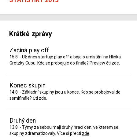
Krátké zprávy
Začíná play off
15.8. - Už dnes startuje play off a boje o umístění na Hlinka
Gretzky Cupu. Kdo se probojuje do finále? Preview čti
zde
.
Konec skupin
14.8. - Základní skupiny jsou u konce. Kdo se probojoval do
semifinále?
Čti zde.
Druhý den
13.8. - Týmy za sebou mají druhý hrací den, ve kterém se
skupiny zdramatizovaly. Více si přečti
zde
.