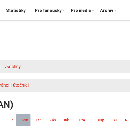
Statistiky
Pro fanoušky
Pro média
Archiv
všechny
ránci
|
útočníci
CAN)
Z
Min
Stř
Zás
Ink
Prů
Úsp
SO
A