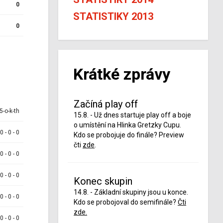
0
STATISTIKY 2013
0
Krátké zprávy
Začíná play off
5-o-k-th
15.8. - Už dnes startuje play off a boje
o umístění na Hlinka Gretzky Cupu.
 0 - 0 - 0
Kdo se probojuje do finále? Preview
čti
zde
.
 0 - 0 - 0
 0 - 0 - 0
Konec skupin
14.8. - Základní skupiny jsou u konce.
 0 - 0 - 0
Kdo se probojoval do semifinále?
Čti
zde.
 0 - 0 - 0