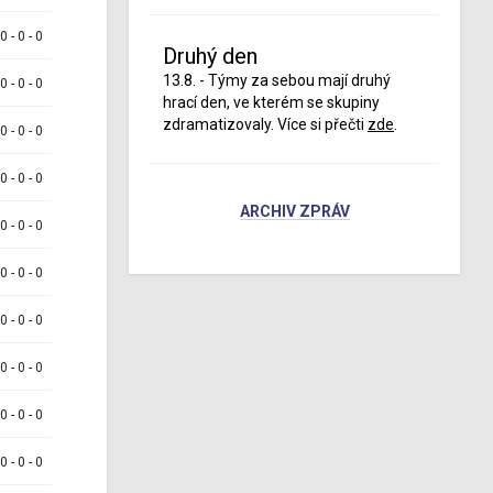
 0 - 0 - 0
Druhý den
13.8. - Týmy za sebou mají druhý
 0 - 0 - 0
hrací den, ve kterém se skupiny
zdramatizovaly. Více si přečti
zde
.
 0 - 0 - 0
 0 - 0 - 0
ARCHIV ZPRÁV
 0 - 0 - 0
 0 - 0 - 0
 0 - 0 - 0
 0 - 0 - 0
 0 - 0 - 0
 0 - 0 - 0