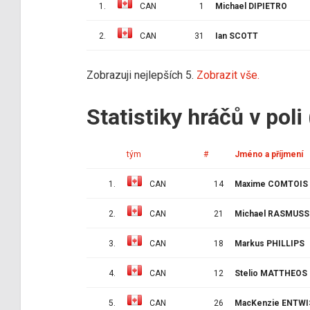
1.
CAN
1
Michael DIPIETRO
2.
CAN
31
Ian SCOTT
Zobrazuji nejlepších 5.
Zobrazit vše.
Statistiky hráčů v poli
tým
#
Jméno a příjmení
1.
CAN
14
Maxime COMTOIS
2.
CAN
21
Michael RASMUS
3.
CAN
18
Markus PHILLIPS
4.
CAN
12
Stelio MATTHEOS
5.
CAN
26
MacKenzie ENTWI