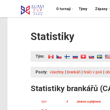
O turnaji
Týmy
Zápasy
Statistiky
Tým:
Posty:
všechny
|
brankáři
|
hráči v poli
|
ob
Statistiky brankářů (
tým
#
Jméno a příjmení