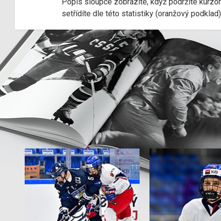
Popis sloupce zobrazíte, když podržíte kurzo
setřídíte dle této statistiky (oranžový podkla