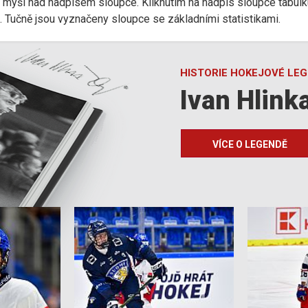
r myši nad nadpisem sloupce. Kliknutím na nadpis sloupce tabulk
d). Tučně jsou vyznačeny sloupce se základními statistikami.
HISTORIE HOKEJOVÉ LE
Ivan Hlink
VÍCE O LEGENDĚ