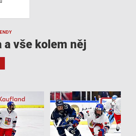
u
GENDY
a a vše kolem něj