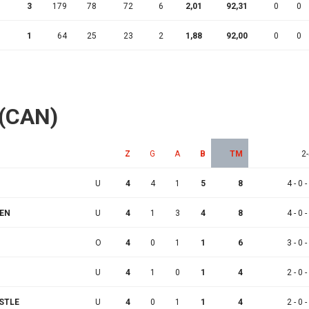
3
179
78
72
6
2,01
92,31
0
0
1
64
25
23
2
1,88
92,00
0
0
 (CAN)
Z
G
A
B
TM
2-
U
4
4
1
5
8
4 - 0 -
SEN
U
4
1
3
4
8
4 - 0 -
O
4
0
1
1
6
3 - 0 -
U
4
1
0
1
4
2 - 0 -
STLE
U
4
0
1
1
4
2 - 0 -