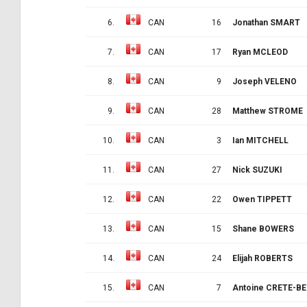
6.
CAN
16
Jonathan SMART
7.
CAN
17
Ryan MCLEOD
8.
CAN
9
Joseph VELENO
9.
CAN
28
Matthew STROME
10.
CAN
3
Ian MITCHELL
11.
CAN
27
Nick SUZUKI
12.
CAN
22
Owen TIPPETT
13.
CAN
15
Shane BOWERS
14.
CAN
24
Elijah ROBERTS
15.
CAN
7
Antoine CRETE-BE