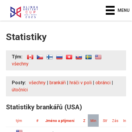
MENU
Statistiky
Tým:
všechny
Posty:
všechny
|
brankáři
|
hráči v poli
|
obránci
|
útočníci
Statistiky brankářů (USA)
tým
#
Jméno a příjmení
Z
Min
Stř
Zás
Ink