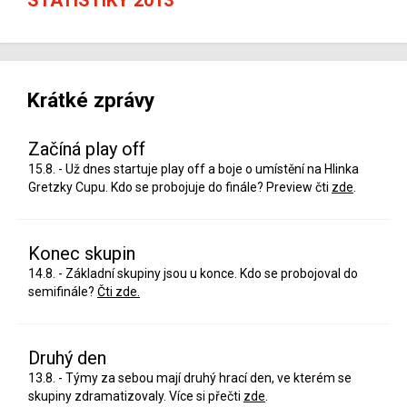
Krátké zprávy
Začíná play off
15.8. - Už dnes startuje play off a boje o umístění na Hlinka
Gretzky Cupu. Kdo se probojuje do finále? Preview čti
zde
.
Konec skupin
14.8. - Základní skupiny jsou u konce. Kdo se probojoval do
semifinále?
Čti zde.
Druhý den
13.8. - Týmy za sebou mají druhý hrací den, ve kterém se
skupiny zdramatizovaly. Více si přečti
zde
.