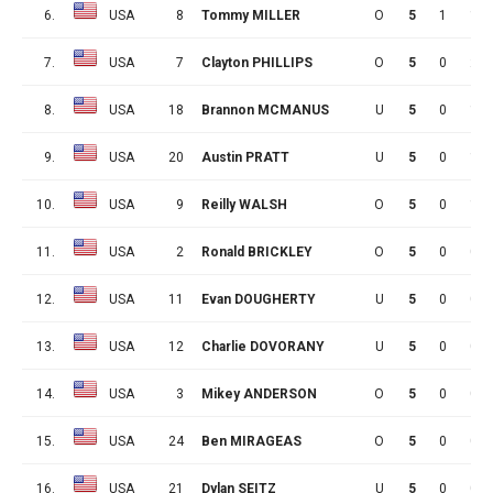
6.
USA
8
Tommy MILLER
O
5
1
1
7.
USA
7
Clayton PHILLIPS
O
5
0
2
8.
USA
18
Brannon MCMANUS
U
5
0
1
9.
USA
20
Austin PRATT
U
5
0
1
10.
USA
9
Reilly WALSH
O
5
0
1
11.
USA
2
Ronald BRICKLEY
O
5
0
0
12.
USA
11
Evan DOUGHERTY
U
5
0
0
13.
USA
12
Charlie DOVORANY
U
5
0
0
14.
USA
3
Mikey ANDERSON
O
5
0
0
15.
USA
24
Ben MIRAGEAS
O
5
0
0
16.
USA
21
Dylan SEITZ
U
5
0
0