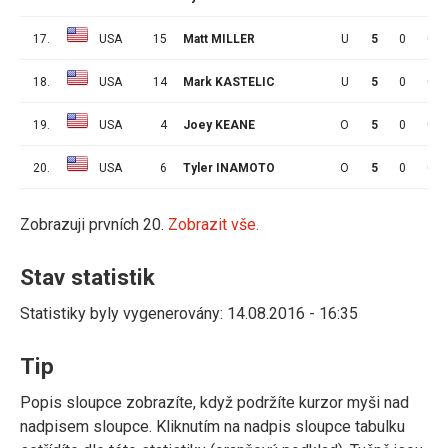
17.
USA
15
Matt MILLER
U
5
0
0
18.
USA
14
Mark KASTELIC
U
5
0
0
19.
USA
4
Joey KEANE
O
5
0
0
20.
USA
6
Tyler INAMOTO
O
5
0
0
Zobrazuji prvních 20.
Zobrazit vše.
Stav statistik
Statistiky byly vygenerovány: 14.08.2016 - 16:35
Tip
Popis sloupce zobrazíte, když podržíte kurzor myši nad
nadpisem sloupce. Kliknutím na nadpis sloupce tabulku