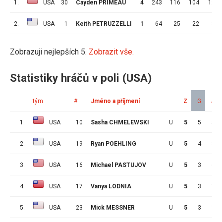
1.
USA
30
Cayden PRIMEAU
4
243
116
104
12
2.
USA
1
Keith PETRUZZELLI
1
64
25
22
3
Zobrazuji nejlepších 5.
Zobrazit vše.
Statistiky hráčů v poli (USA)
tým
#
Jméno a příjmení
Z
G
A
1.
USA
10
Sasha CHMELEWSKI
U
5
5
5
2.
USA
19
Ryan POEHLING
U
5
4
3
3.
USA
16
Michael PASTUJOV
U
5
3
6
4.
USA
17
Vanya LODNIA
U
5
3
1
5.
USA
23
Mick MESSNER
U
5
3
1