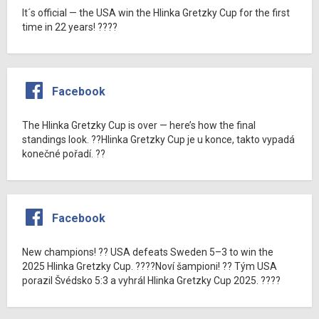
It´s official — the USA win the Hlinka Gretzky Cup for the first
time in 22 years! ????
Facebook
The Hlinka Gretzky Cup is over — here’s how the final
standings look. ??Hlinka Gretzky Cup je u konce, takto vypadá
konečné pořadí. ??
Facebook
New champions! ?? USA defeats Sweden 5–3 to win the
2025 Hlinka Gretzky Cup. ????Noví šampioni! ?? Tým USA
porazil Švédsko 5:3 a vyhrál Hlinka Gretzky Cup 2025. ????