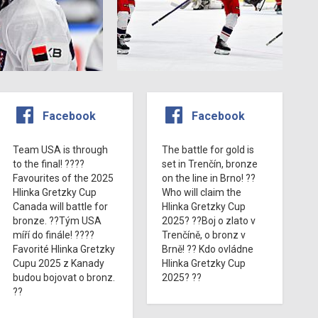
Facebook
Facebook
Team USA is through
The battle for gold is
to the final! ????
set in Trenčín, bronze
Favourites of the 2025
on the line in Brno! ??
Hlinka Gretzky Cup
Who will claim the
Canada will battle for
Hlinka Gretzky Cup
bronze. ??Tým USA
2025? ??Boj o zlato v
míří do finále! ????
Trenčíně, o bronz v
Favorité Hlinka Gretzky
Brně! ?? Kdo ovládne
Cupu 2025 z Kanady
Hlinka Gretzky Cup
budou bojovat o bronz.
2025? ??
??