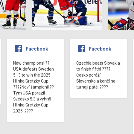
Facebook
Facebook
New champions! ??
Czechia beats Slovakia
USA defeats Sweden
to finish fifth! ????
5–3 to win the 2025
Česko poráží
Hlinka Gretzky Cup.
Slovensko a končí na
????Noví šampioni! ??
turnaji páté. ????
Tým USA porazil
Švédsko 5:3 a vyhrál
Hlinka Gretzky Cup
2025. ????