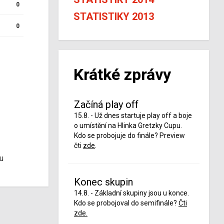
0
STATISTIKY 2013
0
Krátké zprávy
Začíná play off
15.8. - Už dnes startuje play off a boje
o umístění na Hlinka Gretzky Cupu.
Kdo se probojuje do finále? Preview
čti
zde
.
u
Konec skupin
14.8. - Základní skupiny jsou u konce.
Kdo se probojoval do semifinále?
Čti
zde.