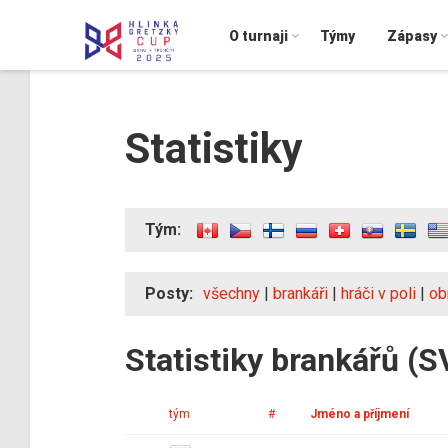
O turnaji
Týmy
Zápasy
Statistiky
Tým:
Posty:
všechny
|
brankáři
|
hráči v poli
|
ob
Statistiky brankářů (S
tým
#
Jméno a příjmení