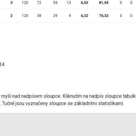
3
120
72
59
13
6,50
81,94
0
0
2
125
38
29
9
4,32
76,32
0
0
:34
r myši nad nadpisem sloupce. Kliknutím na nadpis sloupce tabulk
d). Tučně jsou vyznačeny sloupce se základními statistikami.