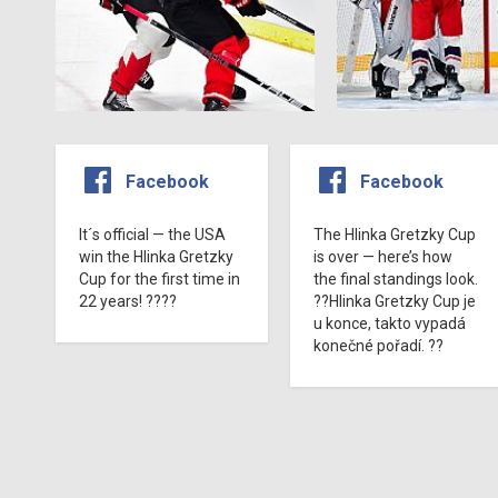
Facebook
Facebook
It´s official — the USA
The Hlinka Gretzky Cup
win the Hlinka Gretzky
is over — here’s how
Cup for the first time in
the final standings look.
22 years! ????
??Hlinka Gretzky Cup je
u konce, takto vypadá
konečné pořadí. ??