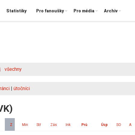
Statistiky
Pro fanoušky
Pro média
Archiv
všechny
ránci
|
útočníci
VK)
Z
Min
Stř
Zás
Ink
Prů
Úsp
SO
A