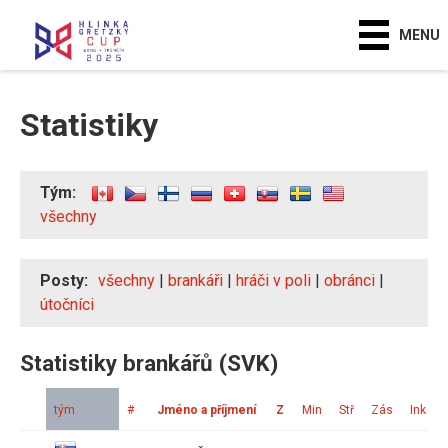
MENU
Statistiky
Tým:
všechny
Posty:
všechny
|
brankáři
|
hráči v poli
|
obránci
|
útočníci
Statistiky brankářů (SVK)
tým
#
Jméno a příjmení
Z
Min
Stř
Zás
Ink