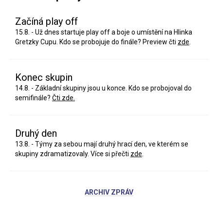
Začíná play off
15.8. - Už dnes startuje play off a boje o umístění na Hlinka
Gretzky Cupu. Kdo se probojuje do finále? Preview čti
zde
.
Konec skupin
14.8. - Základní skupiny jsou u konce. Kdo se probojoval do
semifinále?
Čti zde.
Druhý den
13.8. - Týmy za sebou mají druhý hrací den, ve kterém se
skupiny zdramatizovaly. Více si přečti
zde
.
ARCHIV ZPRÁV