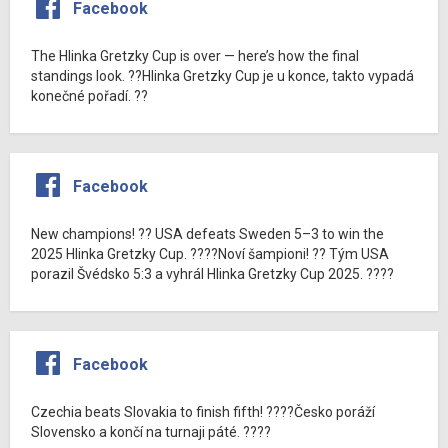
Facebook
The Hlinka Gretzky Cup is over — here’s how the final
standings look. ??Hlinka Gretzky Cup je u konce, takto vypadá
konečné pořadí. ??
Facebook
New champions! ?? USA defeats Sweden 5–3 to win the
2025 Hlinka Gretzky Cup. ????Noví šampioni! ?? Tým USA
porazil Švédsko 5:3 a vyhrál Hlinka Gretzky Cup 2025. ????
Facebook
Czechia beats Slovakia to finish fifth! ????Česko poráží
Slovensko a končí na turnaji páté. ????