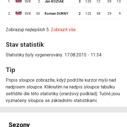
1.
SVK
2
Jan KOŽIAK
3
120
72
59
13
2.
SVK
30
Roman DURNY
2
125
38
29
9
Zobrazuji nejlepších 5.
Zobrazit vše.
Stav statistik
Statistiky byly vygenerovány: 17.08.2015 - 11:34
Tip
Popis sloupce zobrazíte, když podržíte kurzor myši nad
nadpisem sloupce. Kliknutím na nadpis sloupce tabulku
setřídíte dle této statistiky (oranžový podklad). Tučně jsou
vyznačeny sloupce se základními statistikami.
Sezony