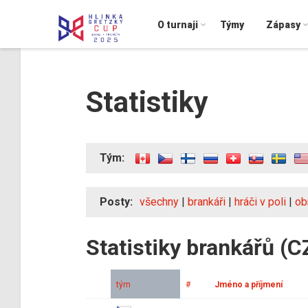
O turnaji
Týmy
Zápasy
Statistiky
Tým:
Posty:
všechny
|
brankáři
|
hráči v poli
|
ob
Statistiky brankářů (C
tým
#
Jméno a příjmení