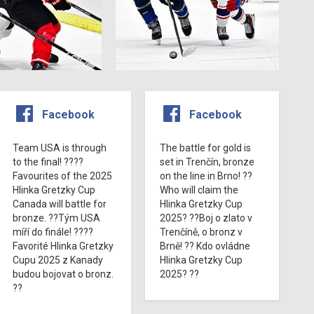
Facebook
Facebook
Team USA is through
The battle for gold is
to the final! ????
set in Trenčín, bronze
Favourites of the 2025
on the line in Brno! ??
Hlinka Gretzky Cup
Who will claim the
Canada will battle for
Hlinka Gretzky Cup
bronze. ??Tým USA
2025? ??Boj o zlato v
míří do finále! ????
Trenčíně, o bronz v
Favorité Hlinka Gretzky
Brně! ?? Kdo ovládne
Cupu 2025 z Kanady
Hlinka Gretzky Cup
budou bojovat o bronz.
2025? ??
??