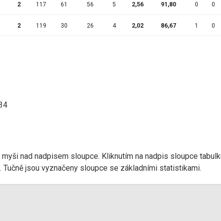
2
117
61
56
5
2,56
91,80
0
0
2
119
30
26
4
2,02
86,67
1
0
:34
r myši nad nadpisem sloupce. Kliknutím na nadpis sloupce tabulk
d). Tučně jsou vyznačeny sloupce se základními statistikami.