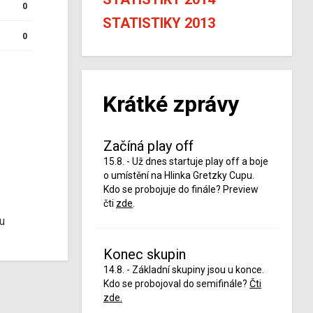
0
STATISTIKY 2013
0
Krátké zprávy
Začíná play off
15.8. - Už dnes startuje play off a boje
o umístění na Hlinka Gretzky Cupu.
Kdo se probojuje do finále? Preview
čti
zde
.
u
Konec skupin
14.8. - Základní skupiny jsou u konce.
Kdo se probojoval do semifinále?
Čti
zde.