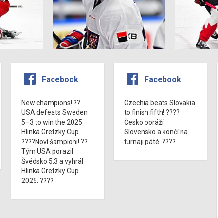
Facebook
Facebook
New champions! ??
Czechia beats Slovakia
USA defeats Sweden
to finish fifth! ????
5–3 to win the 2025
Česko poráží
Hlinka Gretzky Cup.
Slovensko a končí na
????Noví šampioni! ??
turnaji páté. ????
Tým USA porazil
Švédsko 5:3 a vyhrál
Hlinka Gretzky Cup
2025. ????