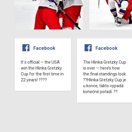
Facebook
Facebook
It´s official — the USA
The Hlinka Gretzky Cup
win the Hlinka Gretzky
is over — here’s how
Cup for the first time in
the final standings look.
22 years! ????
??Hlinka Gretzky Cup je
u konce, takto vypadá
konečné pořadí. ??