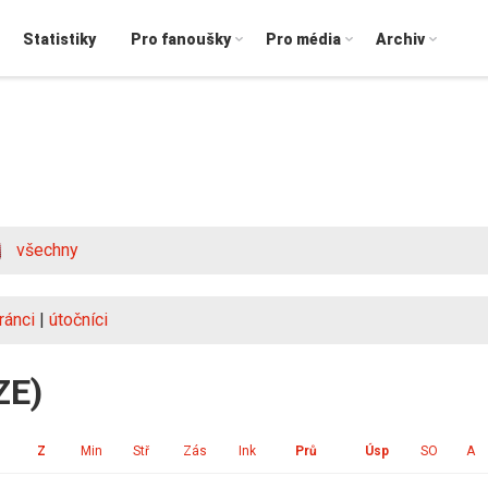
Statistiky
Pro fanoušky
Pro média
Archiv
všechny
ránci
|
útočníci
ZE)
Z
Min
Stř
Zás
Ink
Prů
Úsp
SO
A