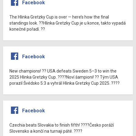
Facebook
The Hlinka Gretzky Cup is over — here’s how the final
standings look. ??Hlinka Gretzky Cup je u konce, takto vypadá
konečné pořadí. ??
Facebook
New champions! ?? USA defeats Sweden 5–3 to win the
2025 Hlinka Gretzky Cup. ????Noví šampioni! ?? Tým USA
porazil Švédsko 5:3 a vyhrál Hlinka Gretzky Cup 2025. ????
Facebook
Czechia beats Slovakia to finish fifth! ????Česko poráží
Slovensko a končí na turnaji páté. ????