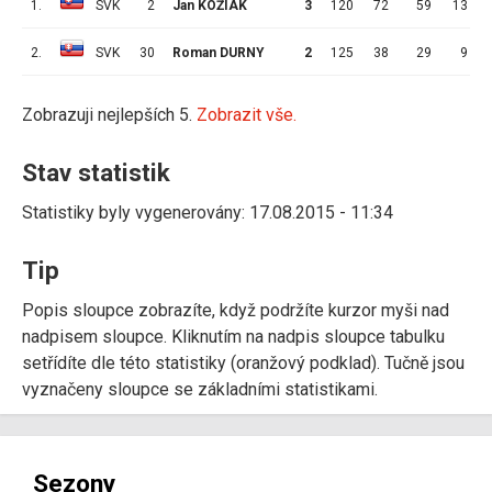
1.
SVK
2
Jan KOŽIAK
3
120
72
59
13
2.
SVK
30
Roman DURNY
2
125
38
29
9
Zobrazuji nejlepších 5.
Zobrazit vše.
Stav statistik
Statistiky byly vygenerovány: 17.08.2015 - 11:34
Tip
Popis sloupce zobrazíte, když podržíte kurzor myši nad
nadpisem sloupce. Kliknutím na nadpis sloupce tabulku
setřídíte dle této statistiky (oranžový podklad). Tučně jsou
vyznačeny sloupce se základními statistikami.
Sezony