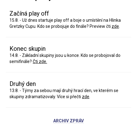
Začíná play off
15.8. - Už dnes startuje play off a boje o umístění na Hlinka
Gretzky Cupu. Kdo se probojuje do finále? Preview čti
zde
.
Konec skupin
14.8. - Základní skupiny jsou u konce. Kdo se probojoval do
semifinále?
Čti zde.
Druhý den
13.8. - Týmy za sebou mají druhý hrací den, ve kterém se
skupiny zdramatizovaly. Více si přečti
zde
.
ARCHIV ZPRÁV