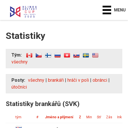
MENU
Statistiky
Tým:
všechny
Posty:
všechny
|
brankáři
|
hráči v poli
|
obránci
|
útočníci
Statistiky brankářů (SVK)
tým
#
Jméno a příjmení
Z
Min
Stř
Zás
Ink