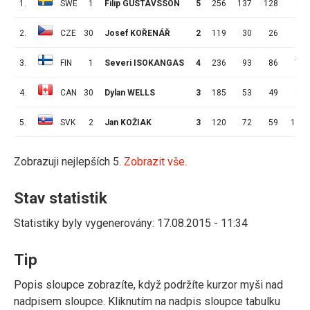
1.
SWE
1
Filip GUSTAVSSON
5
256
137
128
9
2.
CZE
30
Josef KOŘENÁŘ
2
119
30
26
4
3.
FIN
1
Severi ISOKANGAS
4
236
93
86
7
4.
CAN
30
Dylan WELLS
3
185
53
49
4
5.
SVK
2
Jan KOŽIAK
3
120
72
59
13
Zobrazuji nejlepších 5.
Zobrazit vše.
Stav statistik
Statistiky byly vygenerovány: 17.08.2015 - 11:34
Tip
Popis sloupce zobrazíte, když podržíte kurzor myši nad
nadpisem sloupce. Kliknutím na nadpis sloupce tabulku