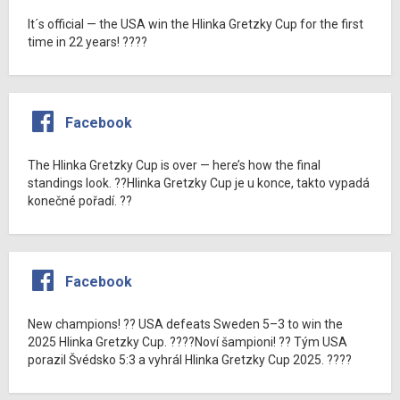
It´s official — the USA win the Hlinka Gretzky Cup for the first
time in 22 years! ????
Facebook
The Hlinka Gretzky Cup is over — here’s how the final
standings look. ??Hlinka Gretzky Cup je u konce, takto vypadá
konečné pořadí. ??
Facebook
New champions! ?? USA defeats Sweden 5–3 to win the
2025 Hlinka Gretzky Cup. ????Noví šampioni! ?? Tým USA
porazil Švédsko 5:3 a vyhrál Hlinka Gretzky Cup 2025. ????