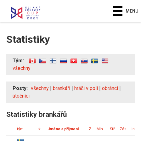
MENU
Statistiky
Tým:
všechny
Posty:
všechny
|
brankáři
|
hráči v poli
|
obránci
|
útočníci
Statistiky brankářů
tým
#
Jméno a příjmení
Z
Min
Stř
Zás
Ink