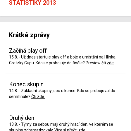
STATISTIKY 2013
Krátké zprávy
Začíná play off
15.8. - Už dnes startuje play off a boje o umístění na Hlinka
Gretzky Cupu. Kdo se probojuje do finále? Preview čti
zde
.
Konec skupin
14.8. - Základní skupiny jsou u konce. Kdo se probojoval do
semifinále?
Čti zde.
Druhý den
13.8. - Týmy za sebou mají druhý hrací den, ve kterém se
skupiny zdramatizovaly. Více si přečti
zde
.