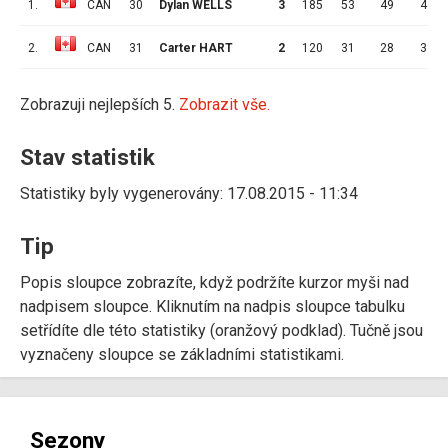
1.
CAN
30
Dylan WELLS
3
185
53
49
4
2.
CAN
31
Carter HART
2
120
31
28
3
Zobrazuji nejlepších 5.
Zobrazit vše.
Stav statistik
Statistiky byly vygenerovány: 17.08.2015 - 11:34
Tip
Popis sloupce zobrazíte, když podržíte kurzor myši nad
nadpisem sloupce. Kliknutím na nadpis sloupce tabulku
setřídíte dle této statistiky (oranžový podklad). Tučně jsou
vyznačeny sloupce se základními statistikami.
Sezony