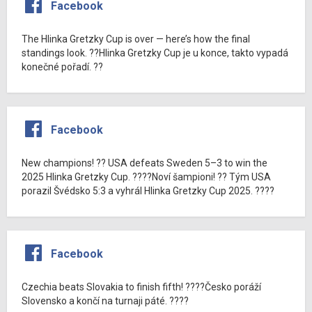
Facebook
The Hlinka Gretzky Cup is over — here’s how the final
standings look. ??Hlinka Gretzky Cup je u konce, takto vypadá
konečné pořadí. ??
Facebook
New champions! ?? USA defeats Sweden 5–3 to win the
2025 Hlinka Gretzky Cup. ????Noví šampioni! ?? Tým USA
porazil Švédsko 5:3 a vyhrál Hlinka Gretzky Cup 2025. ????
Facebook
Czechia beats Slovakia to finish fifth! ????Česko poráží
Slovensko a končí na turnaji páté. ????