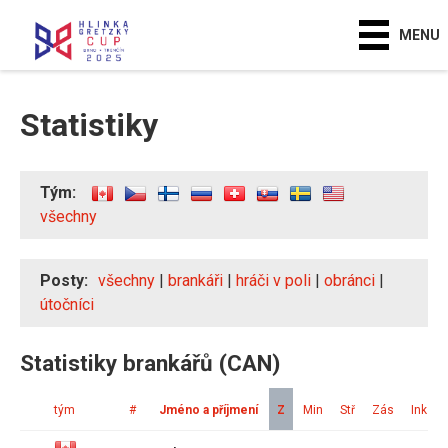
MENU
Statistiky
Tým:
všechny
Posty:
všechny
|
brankáři
|
hráči v poli
|
obránci
|
útočníci
Statistiky brankářů (CAN)
tým
#
Jméno a příjmení
Z
Min
Stř
Zás
Ink