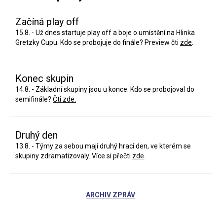
Začíná play off
15.8. - Už dnes startuje play off a boje o umístění na Hlinka
Gretzky Cupu. Kdo se probojuje do finále? Preview čti
zde
.
Konec skupin
14.8. - Základní skupiny jsou u konce. Kdo se probojoval do
semifinále?
Čti zde.
Druhý den
13.8. - Týmy za sebou mají druhý hrací den, ve kterém se
skupiny zdramatizovaly. Více si přečti
zde
.
ARCHIV ZPRÁV