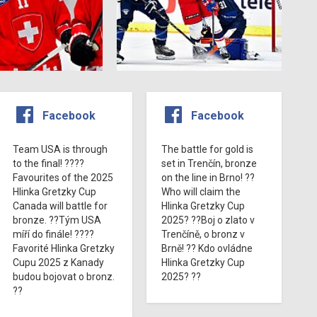
Facebook
Facebook
Team USA is through
The battle for gold is
to the final! ????
set in Trenčín, bronze
Favourites of the 2025
on the line in Brno! ??
Hlinka Gretzky Cup
Who will claim the
Canada will battle for
Hlinka Gretzky Cup
bronze. ??Tým USA
2025? ??Boj o zlato v
míří do finále! ????
Trenčíně, o bronz v
Favorité Hlinka Gretzky
Brně! ?? Kdo ovládne
Cupu 2025 z Kanady
Hlinka Gretzky Cup
budou bojovat o bronz.
2025? ??
??