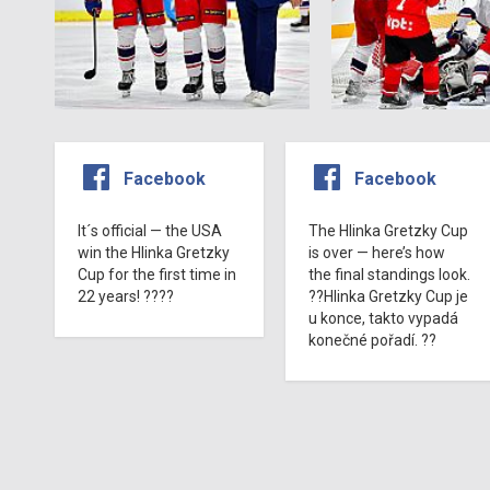
Facebook
Facebook
It´s official — the USA
The Hlinka Gretzky Cup
win the Hlinka Gretzky
is over — here’s how
Cup for the first time in
the final standings look.
22 years! ????
??Hlinka Gretzky Cup je
u konce, takto vypadá
konečné pořadí. ??