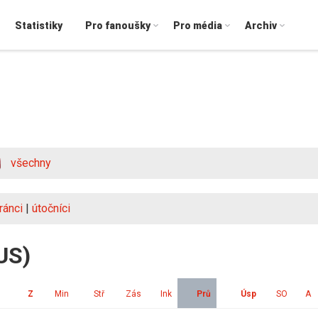
Statistiky
Pro fanoušky
Pro média
Archiv
všechny
ránci
|
útočníci
US)
Z
Min
Stř
Zás
Ink
Prů
Úsp
SO
A