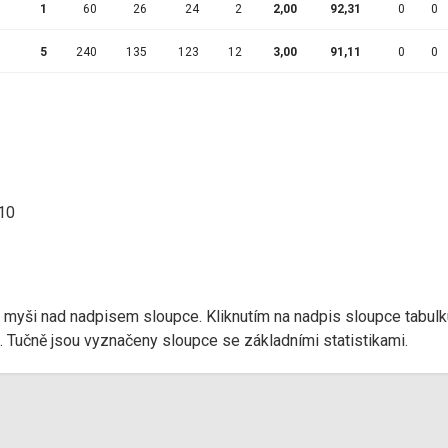
1
60
26
24
2
2,00
92,31
0
0
5
240
135
123
12
3,00
91,11
0
0
:10
r myši nad nadpisem sloupce. Kliknutím na nadpis sloupce tabulk
d). Tučně jsou vyznačeny sloupce se základními statistikami.