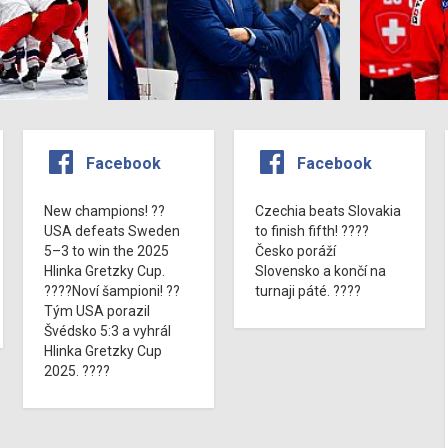
Facebook
Facebook
New champions! ??
Czechia beats Slovakia
USA defeats Sweden
to finish fifth! ????
5–3 to win the 2025
Česko poráží
Hlinka Gretzky Cup.
Slovensko a končí na
????Noví šampioni! ??
turnaji páté. ????
Tým USA porazil
Švédsko 5:3 a vyhrál
Hlinka Gretzky Cup
2025. ????