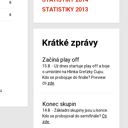
0
STATISTIKY 2013
0
Krátké zprávy
Začíná play off
15.8. - Už dnes startuje play off a boje
o umístění na Hlinka Gretzky Cupu.
Kdo se probojuje do finále? Preview
čti
zde
.
u
Konec skupin
14.8. - Základní skupiny jsou u konce.
Kdo se probojoval do semifinále?
Čti
zde.