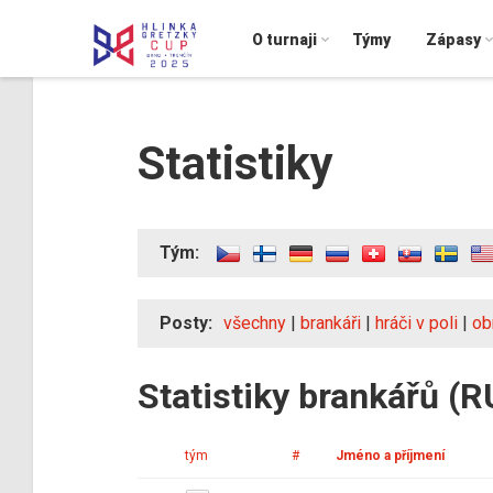
O turnaji
Týmy
Zápasy
Statistiky
Tým:
Posty:
všechny
|
brankáři
|
hráči v poli
|
ob
Statistiky brankářů (R
tým
#
Jméno a příjmení