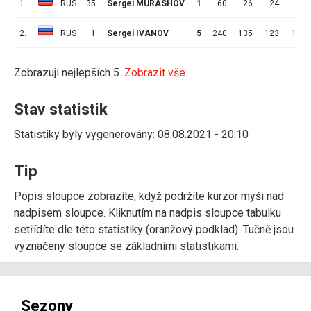
1.
RUS
35
Sergei MURASHOV
1
60
26
24
2
2.
RUS
1
Sergei IVANOV
5
240
135
123
12
Zobrazuji nejlepších 5.
Zobrazit vše.
Stav statistik
Statistiky byly vygenerovány: 08.08.2021 - 20:10
Tip
Popis sloupce zobrazíte, když podržíte kurzor myši nad
nadpisem sloupce. Kliknutím na nadpis sloupce tabulku
setřídíte dle této statistiky (oranžový podklad). Tučně jsou
vyznačeny sloupce se základními statistikami.
Sezony