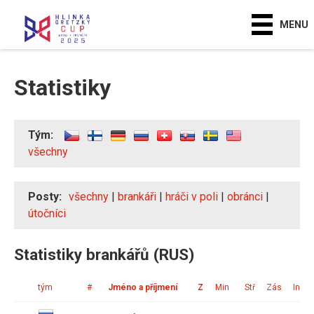
MENU
Statistiky
Tým:
všechny
Posty:
všechny
|
brankáři
|
hráči v poli
|
obránci
|
útočníci
Statistiky brankářů (RUS)
tým
#
Jméno a příjmení
Z
Min
Stř
Zás
Ink