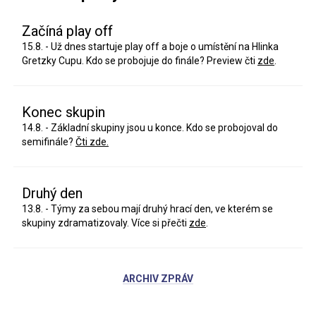
Začíná play off
15.8. - Už dnes startuje play off a boje o umístění na Hlinka
Gretzky Cupu. Kdo se probojuje do finále? Preview čti
zde
.
Konec skupin
14.8. - Základní skupiny jsou u konce. Kdo se probojoval do
semifinále?
Čti zde.
Druhý den
13.8. - Týmy za sebou mají druhý hrací den, ve kterém se
skupiny zdramatizovaly. Více si přečti
zde
.
ARCHIV ZPRÁV