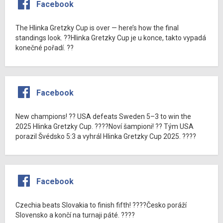
Facebook
The Hlinka Gretzky Cup is over — here’s how the final
standings look. ??Hlinka Gretzky Cup je u konce, takto vypadá
konečné pořadí. ??
Facebook
New champions! ?? USA defeats Sweden 5–3 to win the
2025 Hlinka Gretzky Cup. ????Noví šampioni! ?? Tým USA
porazil Švédsko 5:3 a vyhrál Hlinka Gretzky Cup 2025. ????
Facebook
Czechia beats Slovakia to finish fifth! ????Česko poráží
Slovensko a končí na turnaji páté. ????