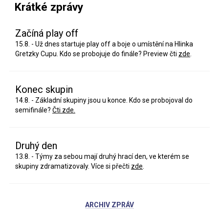
Krátké zprávy
Začíná play off
15.8. - Už dnes startuje play off a boje o umístění na Hlinka
Gretzky Cupu. Kdo se probojuje do finále? Preview čti
zde
.
Konec skupin
14.8. - Základní skupiny jsou u konce. Kdo se probojoval do
semifinále?
Čti zde.
Druhý den
13.8. - Týmy za sebou mají druhý hrací den, ve kterém se
skupiny zdramatizovaly. Více si přečti
zde
.
ARCHIV ZPRÁV