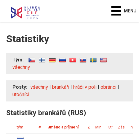
MENU
Statistiky
Tým:
všechny
Posty:
všechny
|
brankáři
|
hráči v poli
|
obránci
|
útočníci
Statistiky brankářů (RUS)
tým
#
Jméno a příjmení
Z
Min
Stř
Zás
Ink