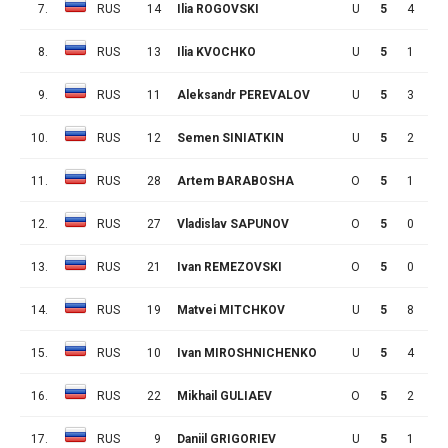
7.
RUS
14
Ilia ROGOVSKI
U
5
4
2
8.
RUS
13
Ilia KVOCHKO
U
5
1
5
9.
RUS
11
Aleksandr PEREVALOV
U
5
3
2
10.
RUS
12
Semen SINIATKIN
U
5
2
2
11.
RUS
28
Artem BARABOSHA
O
5
1
0
12.
RUS
27
Vladislav SAPUNOV
O
5
0
1
13.
RUS
21
Ivan REMEZOVSKI
O
5
0
1
14.
RUS
19
Matvei MITCHKOV
U
5
8
5
15.
RUS
10
Ivan MIROSHNICHENKO
U
5
4
5
16.
RUS
22
Mikhail GULIAEV
O
5
2
3
17.
RUS
9
Daniil GRIGORIEV
U
5
1
2