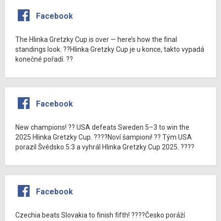
Facebook
The Hlinka Gretzky Cup is over — here’s how the final
standings look. ??Hlinka Gretzky Cup je u konce, takto vypadá
konečné pořadí. ??
Facebook
New champions! ?? USA defeats Sweden 5–3 to win the
2025 Hlinka Gretzky Cup. ????Noví šampioni! ?? Tým USA
porazil Švédsko 5:3 a vyhrál Hlinka Gretzky Cup 2025. ????
Facebook
Czechia beats Slovakia to finish fifth! ????Česko poráží