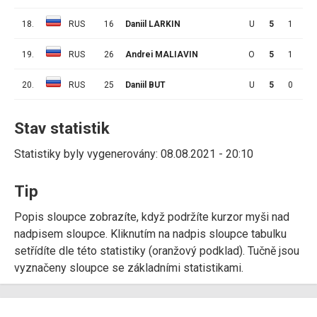
18.
RUS
16
Daniil LARKIN
U
5
1
2
19.
RUS
26
Andrei MALIAVIN
O
5
1
1
20.
RUS
25
Daniil BUT
U
5
0
1
Stav statistik
Statistiky byly vygenerovány: 08.08.2021 - 20:10
Tip
Popis sloupce zobrazíte, když podržíte kurzor myši nad
nadpisem sloupce. Kliknutím na nadpis sloupce tabulku
setřídíte dle této statistiky (oranžový podklad). Tučně jsou
vyznačeny sloupce se základními statistikami.