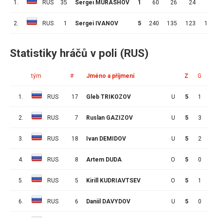
1.
RUS
35
Sergei MURASHOV
1
60
26
24
2
2.
RUS
1
Sergei IVANOV
5
240
135
123
12
Statistiky hráčů v poli (RUS)
tým
#
Jméno a příjmení
Z
G
A
1.
RUS
17
Gleb TRIKOZOV
U
5
1
4
2.
RUS
7
Ruslan GAZIZOV
U
5
3
7
3.
RUS
18
Ivan DEMIDOV
U
5
2
2
4.
RUS
8
Artem DUDA
O
5
0
3
5.
RUS
5
Kirill KUDRIAVTSEV
O
5
1
0
6.
RUS
6
Daniil DAVYDOV
U
5
0
0