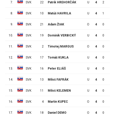
7.
SVK
22
Patrik HREHORČÁK
U
4
2
0
8.
SVK
10
Matúš HAVRILA
U
4
1
0
9.
SVK
21
Adam ŽIAK
O
4
0
1
10.
SVK
19
Dominik VERBICKÝ
U
4
0
0
11.
SVK
2
Timotej MARGUS
O
4
0
0
12.
SVK
17
Tomáš KUKLA
U
4
0
0
13.
SVK
16
Peter ELIÁŠ
U
4
0
0
14.
SVK
13
Miloš FAFRÁK
U
4
0
0
15.
SVK
11
Miloš KELEMEN
U
4
0
0
16.
SVK
4
Martin KUPEC
O
4
0
0
17.
SVK
18
Daniel DEMO
O
4
0
0