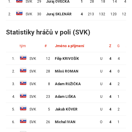
1.
SVK
29
Juraj OVEČKA
1
28
18
14
4
2.
SVK
30
Juraj SKLENÁR
4
213
132
120
12
Statistiky hráčů v poli (SVK)
tým
#
Jméno a příjmení
Z
G
A
1.
SVK
12
Filip KRIVOŠÍK
U
4
4
1
2.
SVK
28
Miloš ROMAN
U
4
0
5
3.
SVK
8
Adam RUŽIČKA
U
4
2
2
4.
SVK
23
Adam LIŠKA
U
4
1
3
5.
SVK
5
Jakub KÖVER
U
4
2
1
6.
SVK
26
Michal IVAN
O
4
1
2