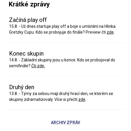
Krátké zprávy
Začíná play off
15.8. - Už dnes startuje play off a boje o umístění na Hlinka
Gretzky Cupu. Kdo se probojuje do finále? Preview čti
zde
.
Konec skupin
14.8. - Základní skupiny jsou u konce. Kdo se probojoval do
semifinále?
Čti zde.
Druhý den
13.8. - Týmy za sebou mají druhý hrací den, ve kterém se
skupiny zdramatizovaly. Více si přečti
zde
.
ARCHIV ZPRÁV