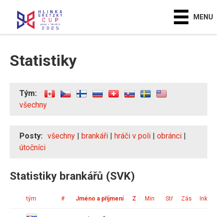
MENU
Statistiky
Tým:
všechny
Posty:
všechny
|
brankáři
|
hráči v poli
|
obránci
|
útočníci
Statistiky brankářů (SVK)
tým
#
Jméno a příjmení
Z
Min
Stř
Zás
Ink