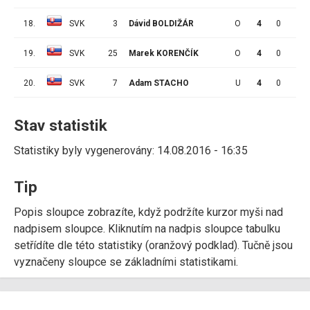
18.
SVK
3
Dávid BOLDIŽÁR
O
4
0
0
19.
SVK
25
Marek KORENČÍK
O
4
0
0
20.
SVK
7
Adam STACHO
U
4
0
0
Stav statistik
Statistiky byly vygenerovány: 14.08.2016 - 16:35
Tip
Popis sloupce zobrazíte, když podržíte kurzor myši nad
nadpisem sloupce. Kliknutím na nadpis sloupce tabulku
setřídíte dle této statistiky (oranžový podklad). Tučně jsou
vyznačeny sloupce se základními statistikami.