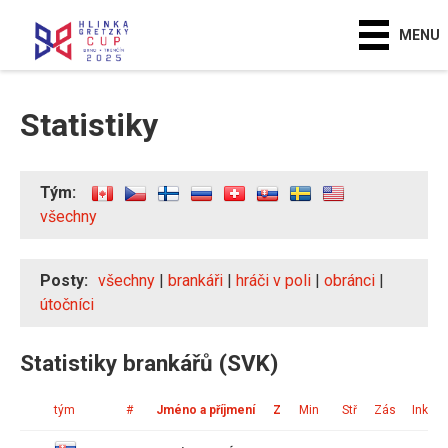
MENU
Statistiky
Tým:
všechny
Posty:
všechny
|
brankáři
|
hráči v poli
|
obránci
|
útočníci
Statistiky brankářů (SVK)
tým
#
Jméno a příjmení
Z
Min
Stř
Zás
Ink