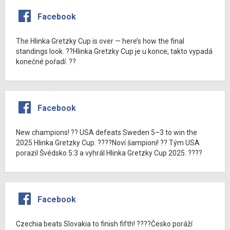
Facebook
The Hlinka Gretzky Cup is over — here’s how the final
standings look. ??Hlinka Gretzky Cup je u konce, takto vypadá
konečné pořadí. ??
Facebook
New champions! ?? USA defeats Sweden 5–3 to win the
2025 Hlinka Gretzky Cup. ????Noví šampioni! ?? Tým USA
porazil Švédsko 5:3 a vyhrál Hlinka Gretzky Cup 2025. ????
Facebook
Czechia beats Slovakia to finish fifth! ????Česko poráží