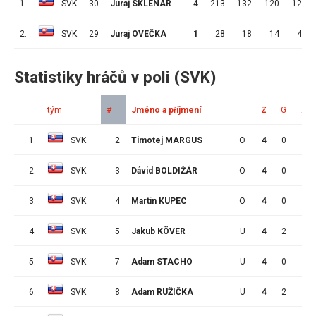
1.
SVK
30
Juraj SKLENÁR
4
213
132
120
12
2.
SVK
29
Juraj OVEČKA
1
28
18
14
4
Statistiky hráčů v poli (SVK)
tým
#
Jméno a příjmení
Z
G
A
1.
SVK
2
Timotej MARGUS
O
4
0
0
2.
SVK
3
Dávid BOLDIŽÁR
O
4
0
0
3.
SVK
4
Martin KUPEC
O
4
0
0
4.
SVK
5
Jakub KÖVER
U
4
2
1
5.
SVK
7
Adam STACHO
U
4
0
0
6.
SVK
8
Adam RUŽIČKA
U
4
2
2