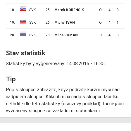
18.
SVK
25
Marek KORENČÍK
O
4
0
0
19.
SVK
26
Michal IVAN
O
4
1
2
20.
SVK
28
Miloš ROMAN
U
4
0
5
Stav statistik
Statistiky byly vygenerovány: 14.08.2016 - 16:35
Tip
Popis sloupce zobrazíte, když podržíte kurzor myši nad
nadpisem sloupce. Kliknutím na nadpis sloupce tabulku
setřídíte dle této statistiky (oranžový podklad). Tučně jsou
vyznačeny sloupce se základními statistikami.