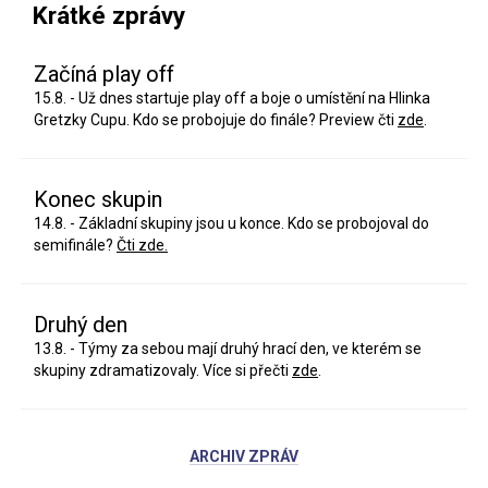
Krátké zprávy
Začíná play off
15.8. - Už dnes startuje play off a boje o umístění na Hlinka
Gretzky Cupu. Kdo se probojuje do finále? Preview čti
zde
.
Konec skupin
14.8. - Základní skupiny jsou u konce. Kdo se probojoval do
semifinále?
Čti zde.
Druhý den
13.8. - Týmy za sebou mají druhý hrací den, ve kterém se
skupiny zdramatizovaly. Více si přečti
zde
.
ARCHIV ZPRÁV