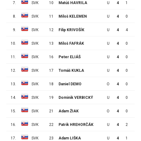
7.
SVK
10
Matúš HAVRILA
U
4
1
0
8.
SVK
11
Miloš KELEMEN
U
4
0
0
9.
SVK
12
Filip KRIVOŠÍK
U
4
4
1
10.
SVK
13
Miloš FAFRÁK
U
4
0
0
11.
SVK
16
Peter ELIÁŠ
U
4
0
0
12.
SVK
17
Tomáš KUKLA
U
4
0
0
13.
SVK
18
Daniel DEMO
O
4
0
0
14.
SVK
19
Dominik VERBICKÝ
U
4
0
0
15.
SVK
21
Adam ŽIAK
O
4
0
1
16.
SVK
22
Patrik HREHORČÁK
U
4
2
0
17.
SVK
23
Adam LIŠKA
U
4
1
3