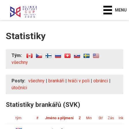
MENU
Statistiky
Tým:
všechny
Posty:
všechny
|
brankáři
|
hráči v poli
|
obránci
|
útočníci
Statistiky brankářů (SVK)
tým
#
Jméno a příjmení
Z
Min
Stř
Zás
Ink