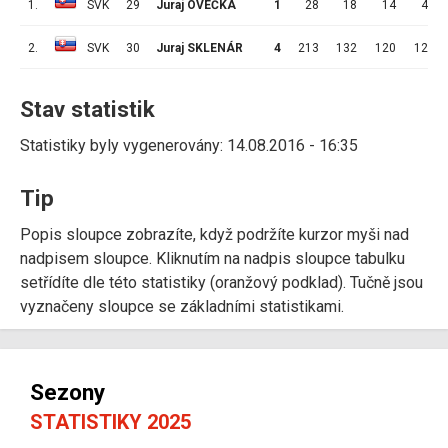
1.
SVK
29
Juraj OVEČKA
1
28
18
14
4
2.
SVK
30
Juraj SKLENÁR
4
213
132
120
12
Stav statistik
Statistiky byly vygenerovány: 14.08.2016 - 16:35
Tip
Popis sloupce zobrazíte, když podržíte kurzor myši nad
nadpisem sloupce. Kliknutím na nadpis sloupce tabulku
setřídíte dle této statistiky (oranžový podklad). Tučně jsou
vyznačeny sloupce se základními statistikami.
Sezony
STATISTIKY 2025