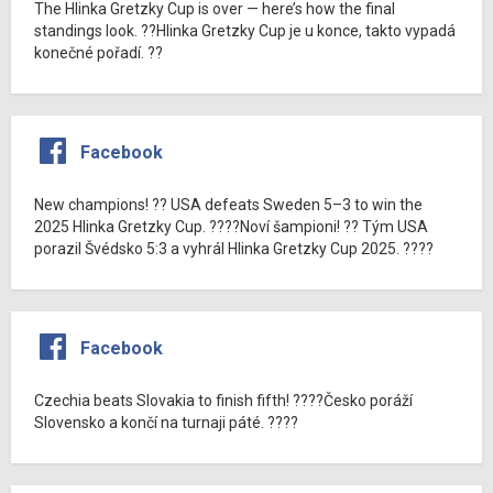
The Hlinka Gretzky Cup is over — here’s how the final
standings look. ??Hlinka Gretzky Cup je u konce, takto vypadá
konečné pořadí. ??
Facebook
New champions! ?? USA defeats Sweden 5–3 to win the
2025 Hlinka Gretzky Cup. ????Noví šampioni! ?? Tým USA
porazil Švédsko 5:3 a vyhrál Hlinka Gretzky Cup 2025. ????
Facebook
Czechia beats Slovakia to finish fifth! ????Česko poráží
Slovensko a končí na turnaji páté. ????