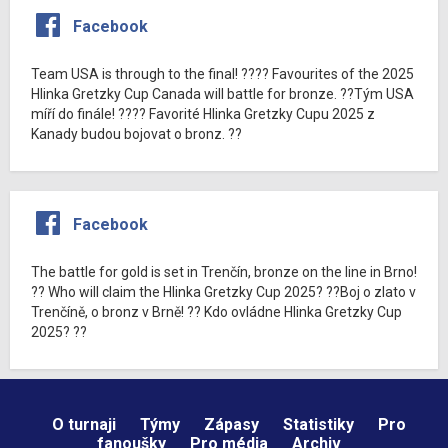
Facebook
Team USA is through to the final! ???? Favourites of the 2025
Hlinka Gretzky Cup Canada will battle for bronze. ??Tým USA
míří do finále! ???? Favorité Hlinka Gretzky Cupu 2025 z
Kanady budou bojovat o bronz. ??
Facebook
The battle for gold is set in Trenčín, bronze on the line in Brno!
?? Who will claim the Hlinka Gretzky Cup 2025? ??Boj o zlato v
Trenčíně, o bronz v Brně! ?? Kdo ovládne Hlinka Gretzky Cup
2025? ??
O turnaji
Týmy
Zápasy
Statistiky
Pro
fanoušky
Pro média
Archiv