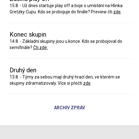
15.8. - Už dnes startuje play off a boje o umístění na Hlinka
Gretzky Cupu. Kdo se probojuje do finále? Preview čti
zde
.
Konec skupin
14.8. - Základní skupiny jsou u konce. Kdo se probojoval do
semifinále?
Čti zde.
Druhý den
13.8. - Týmy za sebou mají druhý hrací den, ve kterém se
skupiny zdramatizovaly. Více si přečti
zde
.
ARCHIV ZPRÁV