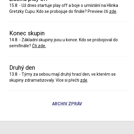
15.8. - Už dnes startuje play off a boje o umístění na Hlinka
Gretzky Cupu. Kdo se probojuje do finále? Preview čti
zde
.
Konec skupin
14.8. - Základní skupiny jsou u konce. Kdo se probojoval do
semifinále?
Čti zde.
Druhý den
13.8. - Týmy za sebou mají druhý hrací den, ve kterém se
skupiny zdramatizovaly. Více si přečti
zde
.
ARCHIV ZPRÁV