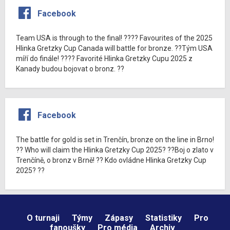
Facebook
Team USA is through to the final! ???? Favourites of the 2025
Hlinka Gretzky Cup Canada will battle for bronze. ??Tým USA
míří do finále! ???? Favorité Hlinka Gretzky Cupu 2025 z
Kanady budou bojovat o bronz. ??
Facebook
The battle for gold is set in Trenčín, bronze on the line in Brno!
?? Who will claim the Hlinka Gretzky Cup 2025? ??Boj o zlato v
Trenčíně, o bronz v Brně! ?? Kdo ovládne Hlinka Gretzky Cup
2025? ??
O turnaji
Týmy
Zápasy
Statistiky
Pro
fanoušky
Pro média
Archiv