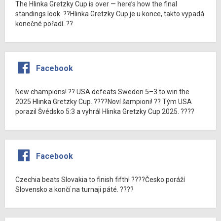
The Hlinka Gretzky Cup is over — here’s how the final
standings look. ??Hlinka Gretzky Cup je u konce, takto vypadá
konečné pořadí. ??
Facebook
New champions! ?? USA defeats Sweden 5–3 to win the
2025 Hlinka Gretzky Cup. ????Noví šampioni! ?? Tým USA
porazil Švédsko 5:3 a vyhrál Hlinka Gretzky Cup 2025. ????
Facebook
Czechia beats Slovakia to finish fifth! ????Česko poráží
Slovensko a končí na turnaji páté. ????