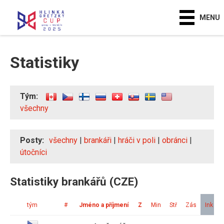
MENU
Statistiky
Tým:
všechny
Posty:
všechny
|
brankáři
|
hráči v poli
|
obránci
|
útočníci
Statistiky brankářů (CZE)
tým
#
Jméno a příjmení
Z
Min
Stř
Zás
Ink