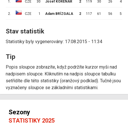
1.
CZE
30
Josef KOŘENÁŘ
2
119
30
26
4
2.
CZE
1
Adam BRÍZGALA
2
117
61
56
5
Stav statistik
Statistiky byly vygenerovány: 17.08.2015 - 11:34
Tip
Popis sloupce zobrazíte, když podržíte kurzor myši nad
nadpisem sloupce. Kliknutím na nadpis sloupce tabulku
setřídíte dle této statistiky (oranžový podklad). Tučně jsou
vyznačeny sloupce se základními statistikami.
Sezony
STATISTIKY 2025