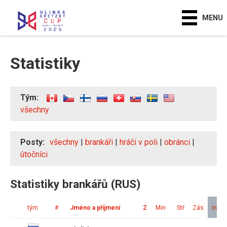
MENU
Statistiky
Tým:
všechny
Posty:
všechny
|
brankáři
|
hráči v poli
|
obránci
|
útočníci
Statistiky brankářů (RUS)
tým
#
Jméno a příjmení
Z
Min
Stř
Zás
Ink