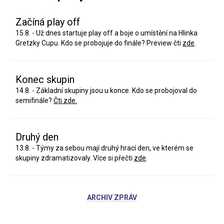
Začíná play off
15.8. - Už dnes startuje play off a boje o umístění na Hlinka
Gretzky Cupu. Kdo se probojuje do finále? Preview čti
zde
.
Konec skupin
14.8. - Základní skupiny jsou u konce. Kdo se probojoval do
semifinále?
Čti zde.
Druhý den
13.8. - Týmy za sebou mají druhý hrací den, ve kterém se
skupiny zdramatizovaly. Více si přečti
zde
.
ARCHIV ZPRÁV