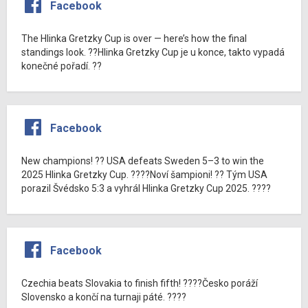
Facebook
The Hlinka Gretzky Cup is over — here’s how the final
standings look. ??Hlinka Gretzky Cup je u konce, takto vypadá
konečné pořadí. ??
Facebook
New champions! ?? USA defeats Sweden 5–3 to win the
2025 Hlinka Gretzky Cup. ????Noví šampioni! ?? Tým USA
porazil Švédsko 5:3 a vyhrál Hlinka Gretzky Cup 2025. ????
Facebook
Czechia beats Slovakia to finish fifth! ????Česko poráží
Slovensko a končí na turnaji páté. ????