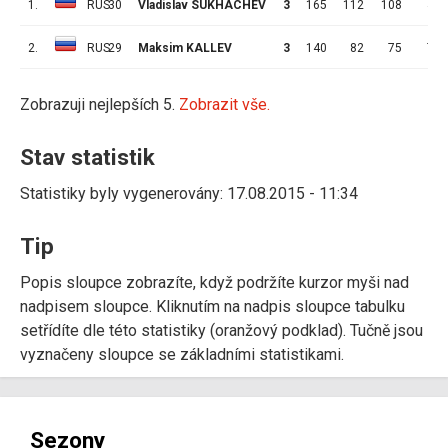
1.
RUS
30
Vladislav SUKHACHEV
3
165
112
108
4
2.
RUS
29
Maksim KALLEV
3
140
82
75
7
Zobrazuji nejlepších 5.
Zobrazit vše.
Stav statistik
Statistiky byly vygenerovány: 17.08.2015 - 11:34
Tip
Popis sloupce zobrazíte, když podržíte kurzor myši nad
nadpisem sloupce. Kliknutím na nadpis sloupce tabulku
setřídíte dle této statistiky (oranžový podklad). Tučně jsou
vyznačeny sloupce se základními statistikami.
Sezony