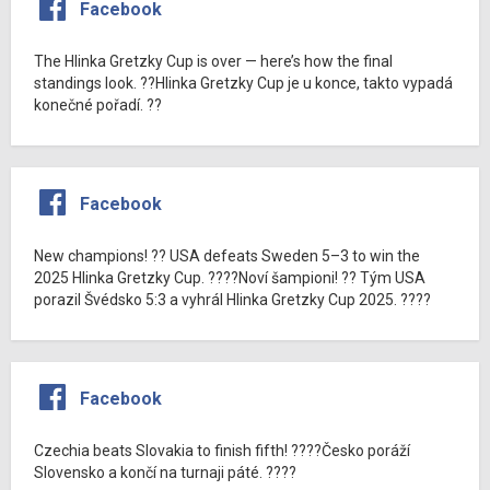
Facebook
The Hlinka Gretzky Cup is over — here’s how the final
standings look. ??Hlinka Gretzky Cup je u konce, takto vypadá
konečné pořadí. ??
Facebook
New champions! ?? USA defeats Sweden 5–3 to win the
2025 Hlinka Gretzky Cup. ????Noví šampioni! ?? Tým USA
porazil Švédsko 5:3 a vyhrál Hlinka Gretzky Cup 2025. ????
Facebook
Czechia beats Slovakia to finish fifth! ????Česko poráží
Slovensko a končí na turnaji páté. ????