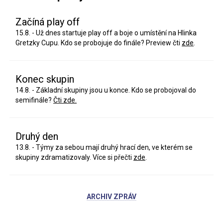
Začíná play off
15.8. - Už dnes startuje play off a boje o umístění na Hlinka
Gretzky Cupu. Kdo se probojuje do finále? Preview čti
zde
.
Konec skupin
14.8. - Základní skupiny jsou u konce. Kdo se probojoval do
semifinále?
Čti zde.
Druhý den
13.8. - Týmy za sebou mají druhý hrací den, ve kterém se
skupiny zdramatizovaly. Více si přečti
zde
.
ARCHIV ZPRÁV