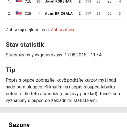
1.
CZE
30
Josef KOŘENÁŘ
2
119
30
26
4
2.
CZE
1
Adam BRÍZGALA
2
117
61
56
5
Zobrazuji nejlepších 5.
Zobrazit vše.
Stav statistik
Statistiky byly vygenerovány: 17.08.2015 - 11:34
Tip
Popis sloupce zobrazíte, když podržíte kurzor myši nad
nadpisem sloupce. Kliknutím na nadpis sloupce tabulku
setřídíte dle této statistiky (oranžový podklad). Tučně jsou
vyznačeny sloupce se základními statistikami.
Sezony