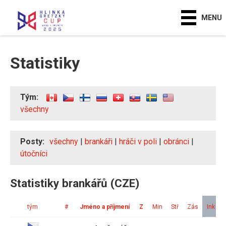
MENU
Statistiky
Tým:
všechny
Posty:
všechny
|
brankáři
|
hráči v poli
|
obránci
|
útočníci
Statistiky brankářů (CZE)
tým
#
Jméno a příjmení
Z
Min
Stř
Zás
Ink