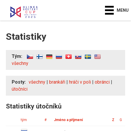
MENU
Statistiky
Tým:
všechny
Posty:
všechny
|
brankáři
|
hráči v poli
|
obránci
|
útočníci
Statistiky útočníků
tým
#
Jméno a příjmení
Z
G
A