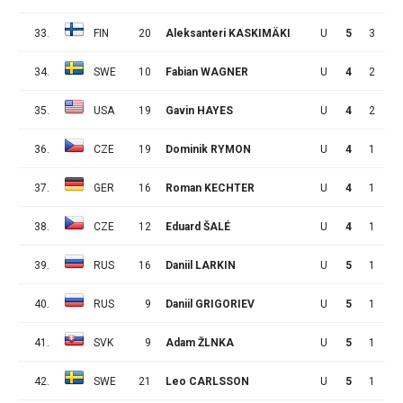
33.
FIN
20
Aleksanteri KASKIMÄKI
U
5
3
0
34.
SWE
10
Fabian WAGNER
U
4
2
1
35.
USA
19
Gavin HAYES
U
4
2
1
36.
CZE
19
Dominik RYMON
U
4
1
2
37.
GER
16
Roman KECHTER
U
4
1
2
38.
CZE
12
Eduard ŠALÉ
U
4
1
2
39.
RUS
16
Daniil LARKIN
U
5
1
2
40.
RUS
9
Daniil GRIGORIEV
U
5
1
2
41.
SVK
9
Adam ŽLNKA
U
5
1
2
42.
SWE
21
Leo CARLSSON
U
5
1
2