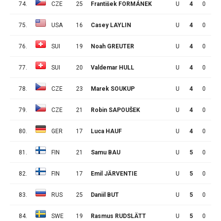
74.
CZE
25
František FORMÁNEK
U
4
0
1
75.
USA
16
Casey LAYLIN
U
4
0
1
76.
SUI
19
Noah GREUTER
U
4
0
1
77.
SUI
20
Valdemar HULL
U
4
0
1
78.
CZE
23
Marek SOUKUP
U
4
0
1
79.
CZE
21
Robin SAPOUŠEK
U
4
0
1
80.
GER
17
Luca HAUF
U
4
0
1
81.
FIN
21
Samu BAU
U
5
0
1
82.
FIN
17
Emil JÄRVENTIE
U
5
0
1
83.
RUS
25
Daniil BUT
U
5
0
1
84.
SWE
19
Rasmus RUDSLÄTT
U
5
0
1