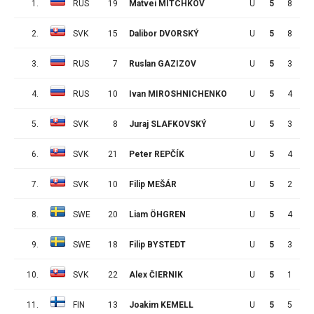
1.
RUS
19
Matvei MITCHKOV
U
5
8
5
2.
SVK
15
Dalibor DVORSKÝ
U
5
8
4
3.
RUS
7
Ruslan GAZIZOV
U
5
3
7
4.
RUS
10
Ivan MIROSHNICHENKO
U
5
4
5
5.
SVK
8
Juraj SLAFKOVSKÝ
U
5
3
6
6.
SVK
21
Peter REPČÍK
U
5
4
4
7.
SVK
10
Filip MEŠÁR
U
5
2
6
8.
SWE
20
Liam ÖHGREN
U
5
4
3
9.
SWE
18
Filip BYSTEDT
U
5
3
4
10.
SVK
22
Alex ČIERNIK
U
5
1
6
11.
FIN
13
Joakim KEMELL
U
5
5
1