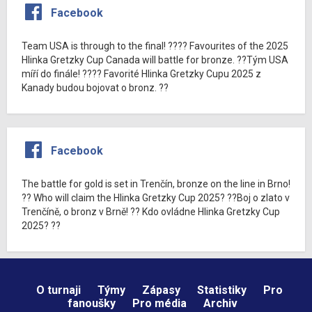
Facebook
Team USA is through to the final! ???? Favourites of the 2025
Hlinka Gretzky Cup Canada will battle for bronze. ??Tým USA
míří do finále! ???? Favorité Hlinka Gretzky Cupu 2025 z
Kanady budou bojovat o bronz. ??
Facebook
The battle for gold is set in Trenčín, bronze on the line in Brno!
?? Who will claim the Hlinka Gretzky Cup 2025? ??Boj o zlato v
Trenčíně, o bronz v Brně! ?? Kdo ovládne Hlinka Gretzky Cup
2025? ??
O turnaji
Týmy
Zápasy
Statistiky
Pro
fanoušky
Pro média
Archiv