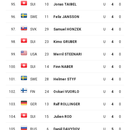
95.
SUI
10
Jonas TAIBEL
U
4
0
0
96.
SWE
11
Felix JANSSON
U
4
0
0
97.
SVK
29
Samuel HONZEK
U
4
0
0
98.
SUI
23
Kimo GRUBER
U
4
0
0
99.
USA
23
Merril STEENARI
U
4
0
0
100.
SUI
14
Finn NABER
U
4
0
0
101.
SWE
28
Helmer STYF
U
4
0
0
102.
FIN
24
Oskari VUORLO
U
4
0
0
103.
GER
13
Ralf ROLLINGER
U
4
0
0
104.
SUI
15
Julien ROD
U
4
0
0
105.
RUS
6
Daniil DAVYDOV
U
5
0
0