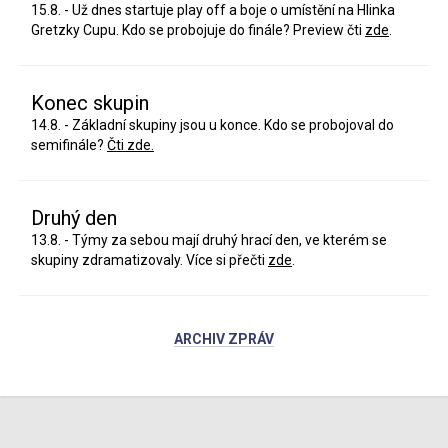
15.8. - Už dnes startuje play off a boje o umístění na Hlinka
Gretzky Cupu. Kdo se probojuje do finále? Preview čti
zde
.
Konec skupin
14.8. - Základní skupiny jsou u konce. Kdo se probojoval do
semifinále?
Čti zde.
Druhý den
13.8. - Týmy za sebou mají druhý hrací den, ve kterém se
skupiny zdramatizovaly. Více si přečti
zde
.
ARCHIV ZPRÁV