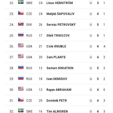
22.
SWE
24
Linus HEMSTRÖM
U
3
1
4
23.
CZE
24
Matýáš ŠAPOVALIV
U
4
1
4
24.
SVK
26
Servác PETROVSKÝ
U
5
1
4
25.
RUS
17
Gleb TRIKOZOV
U
5
1
4
26.
USA
21
Cole KNUBLE
U
4
4
0
27.
USA
20
Zam PLANTE
U
4
2
2
28.
RUS
12
Semen SINIATKIN
U
5
2
2
29.
RUS
18
Ivan DEMIDOV
U
5
2
2
30.
USA
12
Rayan ABRAHAM
U
4
0
4
31.
CZE
29
Dominik PETR
U
4
3
0
32.
SWE
16
Tim ALMGREN
U
4
3
0