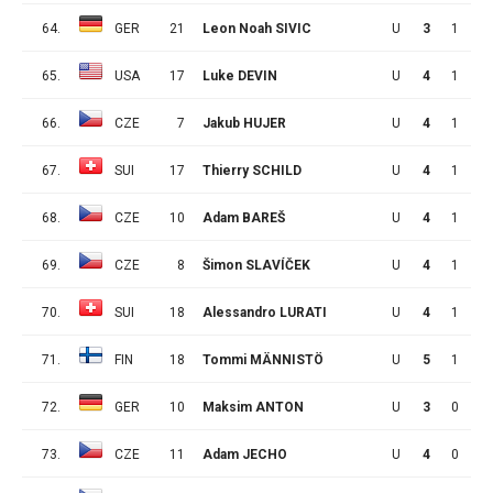
64.
GER
21
Leon Noah SIVIC
U
3
1
0
65.
USA
17
Luke DEVIN
U
4
1
0
66.
CZE
7
Jakub HUJER
U
4
1
0
67.
SUI
17
Thierry SCHILD
U
4
1
0
68.
CZE
10
Adam BAREŠ
U
4
1
0
69.
CZE
8
Šimon SLAVÍČEK
U
4
1
0
70.
SUI
18
Alessandro LURATI
U
4
1
0
71.
FIN
18
Tommi MÄNNISTÖ
U
5
1
0
72.
GER
10
Maksim ANTON
U
3
0
1
73.
CZE
11
Adam JECHO
U
4
0
1