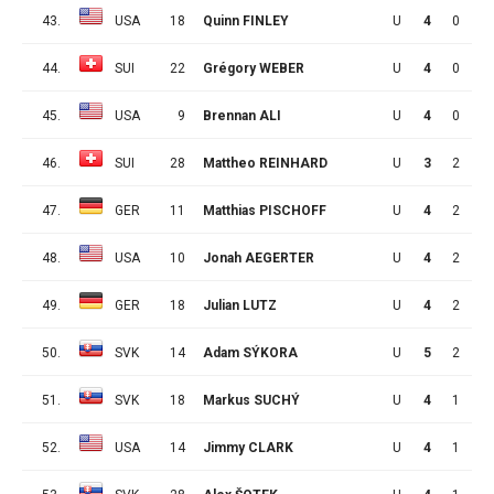
43.
USA
18
Quinn FINLEY
U
4
0
3
44.
SUI
22
Grégory WEBER
U
4
0
3
45.
USA
9
Brennan ALI
U
4
0
3
46.
SUI
28
Mattheo REINHARD
U
3
2
0
47.
GER
11
Matthias PISCHOFF
U
4
2
0
48.
USA
10
Jonah AEGERTER
U
4
2
0
49.
GER
18
Julian LUTZ
U
4
2
0
50.
SVK
14
Adam SÝKORA
U
5
2
0
51.
SVK
18
Markus SUCHÝ
U
4
1
1
52.
USA
14
Jimmy CLARK
U
4
1
1