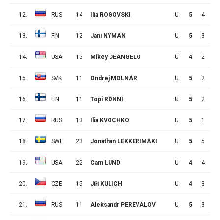
12.
RUS
14
Ilia ROGOVSKI
U
5
4
2
13.
FIN
12
Jani NYMAN
U
5
3
3
14.
USA
15
Mikey DEANGELO
U
4
2
4
15.
SVK
11
Ondrej MOLNÁR
U
5
2
4
16.
FIN
11
Topi RÖNNI
U
5
2
4
17.
RUS
13
Ilia KVOCHKO
U
5
1
5
18.
SWE
23
Jonathan LEKKERIMÄKI
U
5
5
0
19.
USA
22
Cam LUND
U
4
4
1
20.
CZE
15
Jiří KULICH
U
4
3
2
21.
RUS
11
Aleksandr PEREVALOV
U
5
3
2