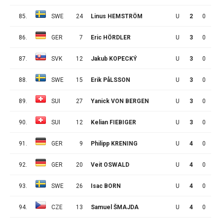
85.
SWE
24
Linus HEMSTRÖM
U
2
0
0
86.
GER
7
Eric HÖRDLER
U
3
0
0
87.
SVK
12
Jakub KOPECKÝ
U
3
0
0
88.
SWE
15
Erik PåLSSON
U
3
0
0
89.
SUI
27
Yanick VON BERGEN
U
3
0
0
90.
SUI
12
Kelian FIEBIGER
U
3
0
0
91.
GER
9
Philipp KRENING
U
4
0
0
92.
GER
20
Veit OSWALD
U
4
0
0
93.
SWE
26
Isac BORN
U
4
0
0
94.
CZE
13
Samuel ŠMAJDA
U
4
0
0