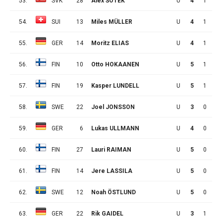
53.
SVK
28
Alex ŠOTEK
U
4
1
1
54.
SUI
13
Miles MÜLLER
U
4
1
1
55.
GER
14
Moritz ELIAS
U
4
1
1
56.
FIN
10
Otto HOKAANEN
U
5
1
1
57.
FIN
19
Kasper LUNDELL
U
5
1
1
58.
SWE
22
Joel JONSSON
U
3
0
2
59.
GER
6
Lukas ULLMANN
U
4
0
2
60.
FIN
27
Lauri RAIMAN
U
5
0
2
61.
FIN
14
Jere LASSILA
U
5
0
2
62.
SWE
12
Noah ÖSTLUND
U
5
0
2
63.
GER
22
Rik GAIDEL
U
3
1
0