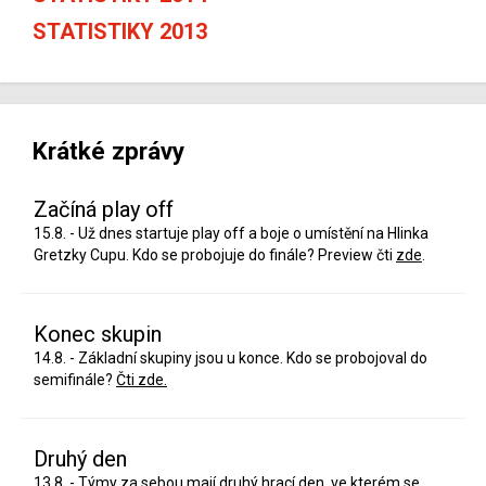
STATISTIKY 2013
Krátké zprávy
Začíná play off
15.8. - Už dnes startuje play off a boje o umístění na Hlinka
Gretzky Cupu. Kdo se probojuje do finále? Preview čti
zde
.
Konec skupin
14.8. - Základní skupiny jsou u konce. Kdo se probojoval do
semifinále?
Čti zde.
Druhý den
13.8. - Týmy za sebou mají druhý hrací den, ve kterém se