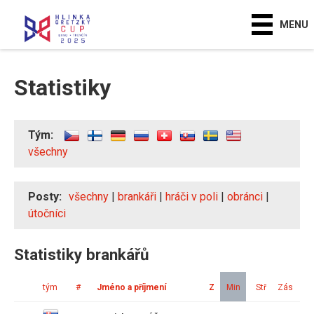
MENU
Statistiky
Tým:
všechny
Posty:
všechny
|
brankáři
|
hráči v poli
|
obránci
|
útočníci
Statistiky brankářů
tým
#
Jméno a příjmení
Z
Min
Stř
Zás
In