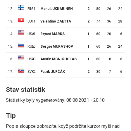
12.
FIN
31
Manu LUKKARINEN
2
80
26
24
13.
SUI
1
Valentino ZAETTA
2
74
36
28
14.
USA
1
Bryant MARKS
1
60
20
16
15.
RUS
35
Sergei MURASHOV
1
60
26
24
16.
USA
30
Austin MCNICHOLAS
1
60
18
18
17.
SVK
2
Patrik JURČÁK
2
30
7
6
Stav statistik
Statistiky byly vygenerovány: 08.08.2021 - 20:10
Tip
Popis sloupce zobrazíte, když podržíte kurzor myši nad