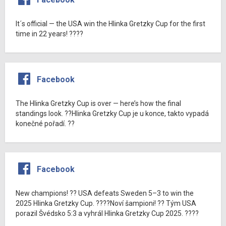
It´s official — the USA win the Hlinka Gretzky Cup for the first
time in 22 years! ????
Facebook
The Hlinka Gretzky Cup is over — here’s how the final
standings look. ??Hlinka Gretzky Cup je u konce, takto vypadá
konečné pořadí. ??
Facebook
New champions! ?? USA defeats Sweden 5–3 to win the
2025 Hlinka Gretzky Cup. ????Noví šampioni! ?? Tým USA
porazil Švédsko 5:3 a vyhrál Hlinka Gretzky Cup 2025. ????