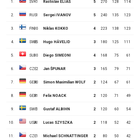
1.
SVK
1
Rastislav ELIÁŠ
5
270
128
114
1
2.
RUS
1
Sergei IVANOV
5
240
135
123
1
3.
FIN
30
Niklas KOKKO
4
223
138
123
1
4.
SWE
35
Hugo HÄVELID
3
180
125
111
1
5.
SUI
30
Diego SIMEONI
4
168
75
61
1
6.
CZE
2
Jan ŠPUNAR
3
165
79
71
7.
GER
30
Simon Maximilian WOLF
2
124
67
61
8.
GER
31
Felix NOACK
2
120
71
49
2
9.
SWE
1
Gustaf ALBIHN
2
120
60
54
10.
USA
31
Lucas SZYSZKA
2
118
52
42
1
11.
CZE
1
Michael SCHNATTINGER
2
80
50
42