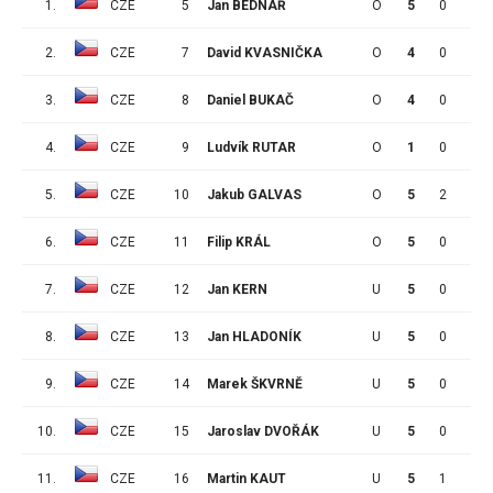
1.
CZE
5
Jan BEDNÁŘ
O
5
0
0
2.
CZE
7
David KVASNIČKA
O
4
0
2
3.
CZE
8
Daniel BUKAČ
O
4
0
1
4.
CZE
9
Ludvík RUTAR
O
1
0
0
5.
CZE
10
Jakub GALVAS
O
5
2
3
6.
CZE
11
Filip KRÁL
O
5
0
0
7.
CZE
12
Jan KERN
U
5
0
4
8.
CZE
13
Jan HLADONÍK
U
5
0
3
9.
CZE
14
Marek ŠKVRNĚ
U
5
0
0
10.
CZE
15
Jaroslav DVOŘÁK
U
5
0
0
11.
CZE
16
Martin KAUT
U
5
1
3