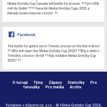
Hlinka Gretzky Cup Canada will battle for bronze. ??Tým USA
míří do finále! ???? Favorité Hlinka Gretzky Cupu 2025 z
Kanady budou bojovat o bronz. ??
Facebook
The battle for gold is set in Trenčín, bronze on the line in Brno!
?? Who will claim the Hlinka Gretzky Cup 2025? ??Boj o zlato v
Trenčíně, o bronz v Brně! ?? Kdo ovládne Hlinka Gretzky Cup
2025? ??
O turnaji
Týmy
Zápasy
Statistiky
Pro
fanoušky
Pro média
Archiv
Vyrobeno v
eSports.cz
, s.r.o. - © Hlinka Gretzky Cup 2026,