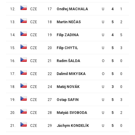
12.
CZE
17
Ondřej MACHALA
U
4
1
2
13.
CZE
18
Martin NEČAS
U
5
2
4
14.
CZE
19
Filip ZADINA
U
4
5
2
15.
CZE
20
Filip CHYTIL
U
5
3
1
16.
CZE
21
Radim ŠALDA
O
5
0
1
17.
CZE
22
Dalimil MIKYSKA
O
5
0
0
18.
CZE
24
Matěj NOVÁK
U
3
0
0
19.
CZE
27
Ostap SAFIN
U
5
3
1
20.
CZE
28
Matyáš SVOBODA
U
5
2
0
21.
CZE
29
Jáchym KONDELÍK
U
5
0
1