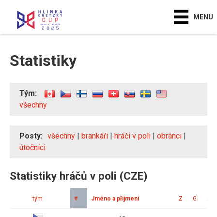
MENU
Statistiky
Tým:
všechny
Posty:
všechny
|
brankáři
|
hráči v poli
|
obránci
|
útočníci
Statistiky hráčů v poli (CZE)
tým
#
Jméno a příjmení
Z
G
A