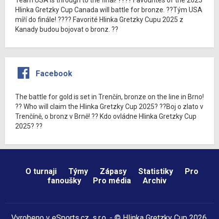
Hlinka Gretzky Cup Canada will battle for bronze. ??Tým USA
míří do finále! ???? Favorité Hlinka Gretzky Cupu 2025 z
Kanady budou bojovat o bronz. ??
Facebook
The battle for gold is set in Trenčín, bronze on the line in Brno!
?? Who will claim the Hlinka Gretzky Cup 2025? ??Boj o zlato v
Trenčíně, o bronz v Brně! ?? Kdo ovládne Hlinka Gretzky Cup
2025? ??
O turnaji
Týmy
Zápasy
Statistiky
Pro
fanoušky
Pro média
Archiv
Vyrobeno v
eSports.cz
, s.r.o. - © Hlinka Gretzky Cup 2026,