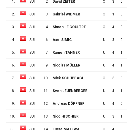
1.
SUI
2
David ZEITER
O
3
0
0
2.
SUI
3
Gabriel WIDMER
O
1
0
0
3.
SUI
4
Simon LE COULTRE
O
4
0
0
4.
SUI
6
Axel SIMIC
U
3
0
0
5.
SUI
7
Ramon TANNER
U
4
1
0
6.
SUI
9
Nicolas MÜLLER
U
4
1
4
7.
SUI
10
Mick SCHÜPBACH
O
3
0
0
8.
SUI
11
Sven LEUENBERGER
U
4
1
1
9.
SUI
12
Andreas DÖPFNER
U
4
0
2
10.
SUI
13
Nico HISCHIER
U
3
1
1
11.
SUI
14
Lucas MATEWA
O
4
0
0