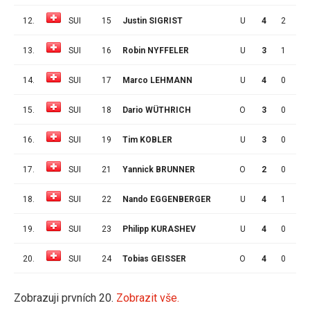
12.
SUI
15
Justin SIGRIST
U
4
2
0
13.
SUI
16
Robin NYFFELER
U
3
1
0
14.
SUI
17
Marco LEHMANN
U
4
0
0
15.
SUI
18
Dario WÜTHRICH
O
3
0
0
16.
SUI
19
Tim KOBLER
U
3
0
1
17.
SUI
21
Yannick BRUNNER
O
2
0
0
18.
SUI
22
Nando EGGENBERGER
U
4
1
1
19.
SUI
23
Philipp KURASHEV
U
4
0
0
20.
SUI
24
Tobias GEISSER
O
4
0
1
Zobrazuji prvních 20.
Zobrazit vše.