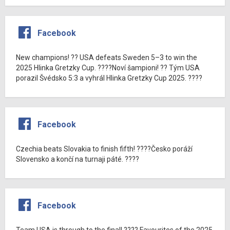
Facebook
New champions! ?? USA defeats Sweden 5–3 to win the
2025 Hlinka Gretzky Cup. ????Noví šampioni! ?? Tým USA
porazil Švédsko 5:3 a vyhrál Hlinka Gretzky Cup 2025. ????
Facebook
Czechia beats Slovakia to finish fifth! ????Česko poráží
Slovensko a končí na turnaji páté. ????
Facebook
Team USA is through to the final! ???? Favourites of the 2025