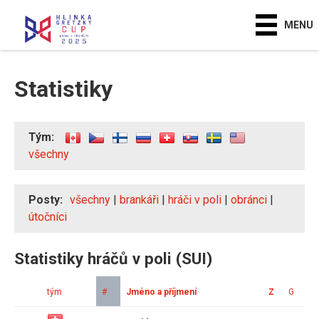
MENU
Statistiky
Tým:
všechny
Posty:
všechny
|
brankáři
|
hráči v poli
|
obránci
|
útočníci
Statistiky hráčů v poli (SUI)
tým
#
Jméno a příjmení
Z
G
A