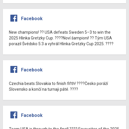
Facebook
New champions! ?? USA defeats Sweden 5–3 to win the
2025 Hlinka Gretzky Cup. ????Noví šampioni! ?? Tým USA
porazil Švédsko 5:3 a vyhrál Hlinka Gretzky Cup 2025. ????
Facebook
Czechia beats Slovakia to finish fifth! ????Česko poráží
Slovensko a končí na turnaji páté. ????
Facebook
Team USA is through to the final! ???? Favourites of the 2025