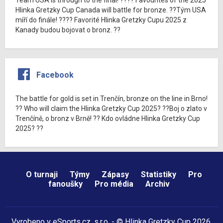
Hlinka Gretzky Cup Canada will battle for bronze. ??Tým USA
míří do finále! ???? Favorité Hlinka Gretzky Cupu 2025 z
Kanady budou bojovat o bronz. ??
Facebook
The battle for gold is set in Trenčín, bronze on the line in Brno!
?? Who will claim the Hlinka Gretzky Cup 2025? ??Boj o zlato v
Trenčíně, o bronz v Brně! ?? Kdo ovládne Hlinka Gretzky Cup
2025? ??
O turnaji
Týmy
Zápasy
Statistiky
Pro
fanoušky
Pro média
Archiv
Vyrobeno v
eSports.cz
, s.r.o. - © Hlinka Gretzky Cup 2026,