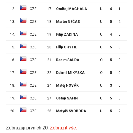
12.
CZE
17
Ondřej MACHALA
U
4
1
2
13.
CZE
18
Martin NEČAS
U
5
2
4
14.
CZE
19
Filip ZADINA
U
4
5
2
15.
CZE
20
Filip CHYTIL
U
5
3
1
16.
CZE
21
Radim ŠALDA
O
5
0
1
17.
CZE
22
Dalimil MIKYSKA
O
5
0
0
18.
CZE
24
Matěj NOVÁK
U
3
0
0
19.
CZE
27
Ostap SAFIN
U
5
3
1
20.
CZE
28
Matyáš SVOBODA
U
5
2
0
Zobrazuji prvních 20.
Zobrazit vše.