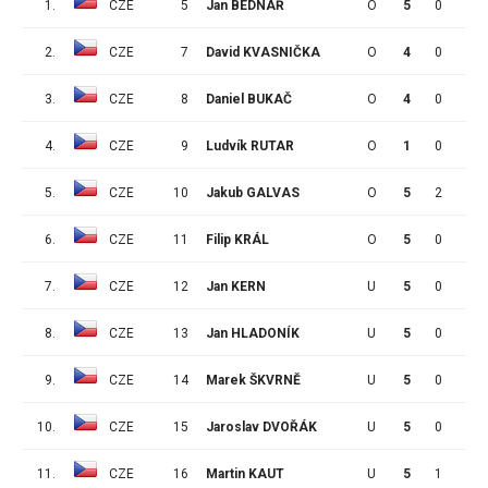
1.
CZE
5
Jan BEDNÁŘ
O
5
0
0
2.
CZE
7
David KVASNIČKA
O
4
0
2
3.
CZE
8
Daniel BUKAČ
O
4
0
1
4.
CZE
9
Ludvík RUTAR
O
1
0
0
5.
CZE
10
Jakub GALVAS
O
5
2
3
6.
CZE
11
Filip KRÁL
O
5
0
0
7.
CZE
12
Jan KERN
U
5
0
4
8.
CZE
13
Jan HLADONÍK
U
5
0
3
9.
CZE
14
Marek ŠKVRNĚ
U
5
0
0
10.
CZE
15
Jaroslav DVOŘÁK
U
5
0
0
11.
CZE
16
Martin KAUT
U
5
1
3