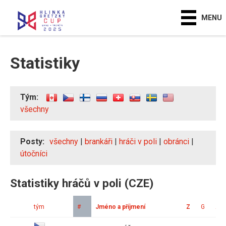
MENU
Statistiky
Tým:
všechny
Posty:
všechny
|
brankáři
|
hráči v poli
|
obránci
|
útočníci
Statistiky hráčů v poli (CZE)
tým
#
Jméno a příjmení
Z
G
A