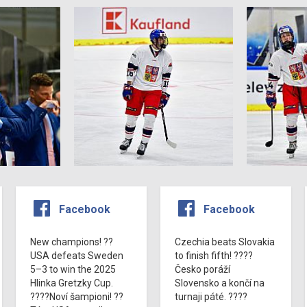
Facebook
Facebook
New champions! ??
Czechia beats Slovakia
USA defeats Sweden
to finish fifth! ????
5–3 to win the 2025
Česko poráží
Hlinka Gretzky Cup.
Slovensko a končí na
????Noví šampioni! ??
turnaji páté. ????