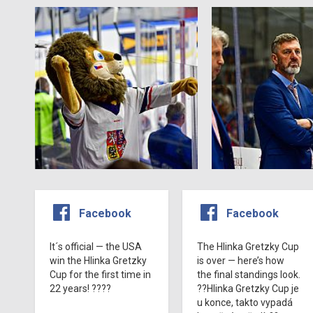
Facebook
Facebook
It´s official — the USA
The Hlinka Gretzky Cup
win the Hlinka Gretzky
is over — here’s how
Cup for the first time in
the final standings look.
22 years! ????
??Hlinka Gretzky Cup je
u konce, takto vypadá