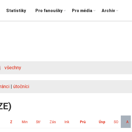
Statistiky
Pro fanoušky
Pro média
Archiv
všechny
ránci
|
útočníci
ZE)
Z
Min
Stř
Zás
Ink
Prů
Úsp
SO
A