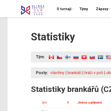
O turnaji
Týmy
Zápasy
Statistiky
Tým:
Posty:
všechny
|
brankáři
|
hráči v poli
|
ob
Statistiky brankářů (C
tým
#
Jméno a příjmení