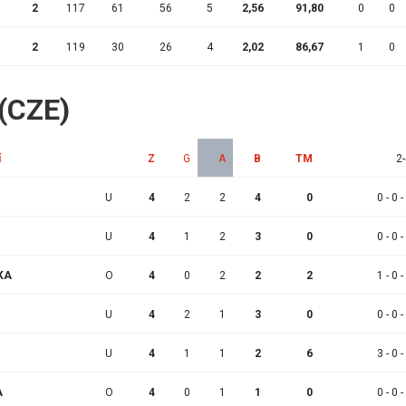
2
117
61
56
5
2,56
91,80
0
0
2
119
30
26
4
2,02
86,67
1
0
 (CZE)
í
Z
G
A
B
TM
2-
U
4
2
2
4
0
0 - 0 -
U
4
1
2
3
0
0 - 0 -
KA
O
4
0
2
2
2
1 - 0 -
U
4
2
1
3
0
0 - 0 -
U
4
1
1
2
6
3 - 0 -
A
O
4
0
1
1
0
0 - 0 -