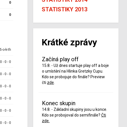
0
STATISTIKY 2013
0
Krátké zprávy
5-o-k-th
Začíná play off
 0 - 0 - 0
15.8. - Už dnes startuje play off a boje
o umístění na Hlinka Gretzky Cupu.
 0 - 0 - 0
Kdo se probojuje do finále? Preview
čti
zde
.
 0 - 0 - 0
 0 - 0 - 0
Konec skupin
14.8. - Základní skupiny jsou u konce.
 0 - 0 - 0
Kdo se probojoval do semifinále?
Čti
zde.
 0 - 0 - 0