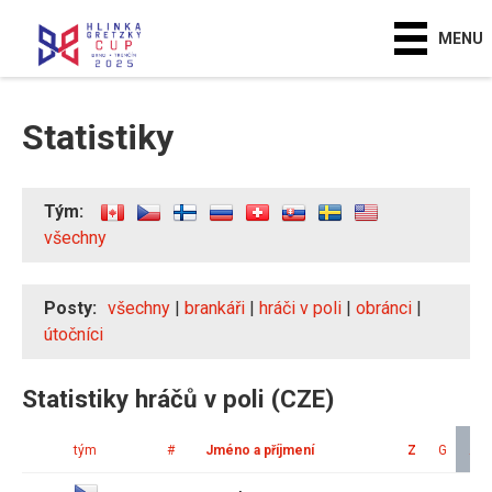
MENU
Statistiky
Tým:
všechny
Posty:
všechny
|
brankáři
|
hráči v poli
|
obránci
|
útočníci
Statistiky hráčů v poli (CZE)
tým
#
Jméno a příjmení
Z
G
A