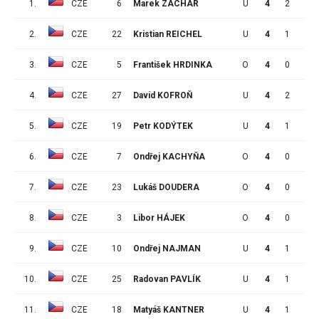
1.
CZE
6
Marek ZACHAR
U
4
2
2
2.
CZE
22
Kristian REICHEL
U
4
1
2
3.
CZE
5
František HRDINKA
O
4
0
2
4.
CZE
27
David KOFROŇ
U
4
2
1
5.
CZE
19
Petr KODÝTEK
U
4
1
1
6.
CZE
7
Ondřej KACHYŇA
O
4
0
1
7.
CZE
23
Lukáš DOUDERA
O
4
0
1
8.
CZE
3
Libor HÁJEK
O
4
0
1
9.
CZE
10
Ondřej NAJMAN
U
4
1
0
10.
CZE
25
Radovan PAVLÍK
U
4
1
0
11.
CZE
18
Matyáš KANTNER
U
4
1
0