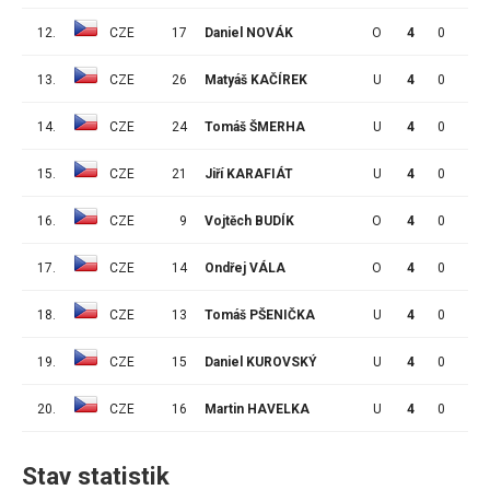
12.
CZE
17
Daniel NOVÁK
O
4
0
0
13.
CZE
26
Matyáš KAČÍREK
U
4
0
0
14.
CZE
24
Tomáš ŠMERHA
U
4
0
0
15.
CZE
21
Jiří KARAFIÁT
U
4
0
0
16.
CZE
9
Vojtěch BUDÍK
O
4
0
0
17.
CZE
14
Ondřej VÁLA
O
4
0
0
18.
CZE
13
Tomáš PŠENIČKA
U
4
0
0
19.
CZE
15
Daniel KUROVSKÝ
U
4
0
0
20.
CZE
16
Martin HAVELKA
U
4
0
0
Stav statistik