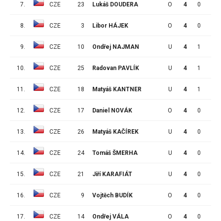
7.
CZE
23
Lukáš DOUDERA
O
4
0
1
8.
CZE
3
Libor HÁJEK
O
4
0
1
9.
CZE
10
Ondřej NAJMAN
U
4
1
0
10.
CZE
25
Radovan PAVLÍK
U
4
1
0
11.
CZE
18
Matyáš KANTNER
U
4
1
0
12.
CZE
17
Daniel NOVÁK
O
4
0
0
13.
CZE
26
Matyáš KAČÍREK
U
4
0
0
14.
CZE
24
Tomáš ŠMERHA
U
4
0
0
15.
CZE
21
Jiří KARAFIÁT
U
4
0
0
16.
CZE
9
Vojtěch BUDÍK
O
4
0
0
17.
CZE
14
Ondřej VÁLA
O
4
0
0