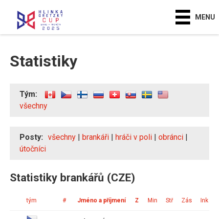
MENU
Statistiky
Tým:
všechny
Posty:
všechny
|
brankáři
|
hráči v poli
|
obránci
|
útočníci
Statistiky brankářů (CZE)
tým
#
Jméno a příjmení
Z
Min
Stř
Zás
Ink