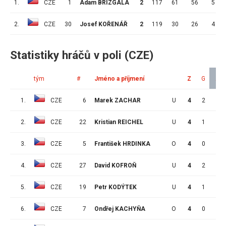
1.
CZE
1
Adam BRÍZGALA
2
117
61
56
5
2.
CZE
30
Josef KOŘENÁŘ
2
119
30
26
4
Statistiky hráčů v poli (CZE)
tým
#
Jméno a příjmení
Z
G
A
1.
CZE
6
Marek ZACHAR
U
4
2
2
2.
CZE
22
Kristian REICHEL
U
4
1
2
3.
CZE
5
František HRDINKA
O
4
0
2
4.
CZE
27
David KOFROŇ
U
4
2
1
5.
CZE
19
Petr KODÝTEK
U
4
1
1
6.
CZE
7
Ondřej KACHYŇA
O
4
0
1