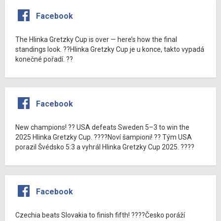
Facebook
The Hlinka Gretzky Cup is over — here’s how the final
standings look. ??Hlinka Gretzky Cup je u konce, takto vypadá
konečné pořadí. ??
Facebook
New champions! ?? USA defeats Sweden 5–3 to win the
2025 Hlinka Gretzky Cup. ????Noví šampioni! ?? Tým USA
porazil Švédsko 5:3 a vyhrál Hlinka Gretzky Cup 2025. ????
Facebook
Czechia beats Slovakia to finish fifth! ????Česko poráží