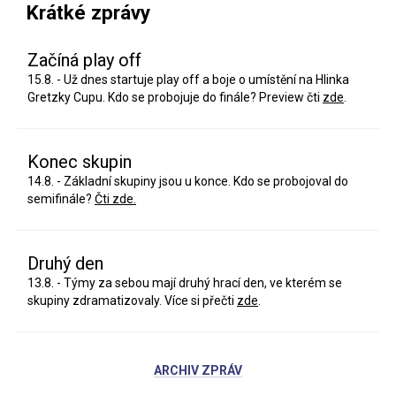
Krátké zprávy
Začíná play off
15.8. - Už dnes startuje play off a boje o umístění na Hlinka
Gretzky Cupu. Kdo se probojuje do finále? Preview čti
zde
.
Konec skupin
14.8. - Základní skupiny jsou u konce. Kdo se probojoval do
semifinále?
Čti zde.
Druhý den
13.8. - Týmy za sebou mají druhý hrací den, ve kterém se
skupiny zdramatizovaly. Více si přečti
zde
.
ARCHIV ZPRÁV