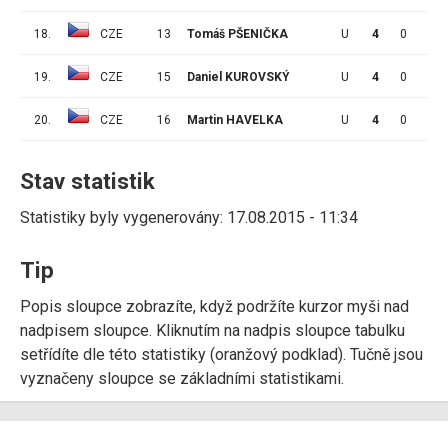
18.
CZE
13
Tomáš PŠENIČKA
U
4
0
0
19.
CZE
15
Daniel KUROVSKÝ
U
4
0
0
20.
CZE
16
Martin HAVELKA
U
4
0
0
Stav statistik
Statistiky byly vygenerovány: 17.08.2015 - 11:34
Tip
Popis sloupce zobrazíte, když podržíte kurzor myši nad
nadpisem sloupce. Kliknutím na nadpis sloupce tabulku
setřídíte dle této statistiky (oranžový podklad). Tučně jsou
vyznačeny sloupce se základními statistikami.