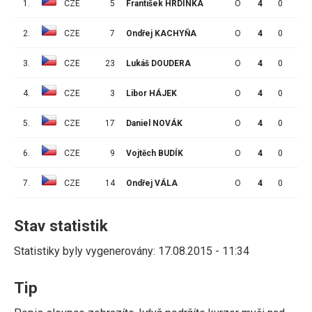
1.
CZE
5
František HRDINKA
O
4
0
2
2.
CZE
7
Ondřej KACHYŇA
O
4
0
1
3.
CZE
23
Lukáš DOUDERA
O
4
0
1
4.
CZE
3
Libor HÁJEK
O
4
0
1
5.
CZE
17
Daniel NOVÁK
O
4
0
0
6.
CZE
9
Vojtěch BUDÍK
O
4
0
0
7.
CZE
14
Ondřej VÁLA
O
4
0
0
Stav statistik
Statistiky byly vygenerovány: 17.08.2015 - 11:34
Tip