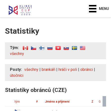
MENU
Statistiky
Tým:
všechny
Posty:
všechny
|
brankáři
|
hráči v poli
|
obránci
|
útočníci
Statistiky obránců (CZE)
tým
#
Jméno a příjmení
Z
G
A