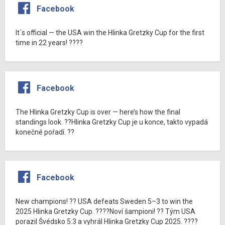
Facebook
It´s official — the USA win the Hlinka Gretzky Cup for the first
time in 22 years! ????
Facebook
The Hlinka Gretzky Cup is over — here’s how the final
standings look. ??Hlinka Gretzky Cup je u konce, takto vypadá
konečné pořadí. ??
Facebook
New champions! ?? USA defeats Sweden 5–3 to win the
2025 Hlinka Gretzky Cup. ????Noví šampioni! ?? Tým USA
porazil Švédsko 5:3 a vyhrál Hlinka Gretzky Cup 2025. ????