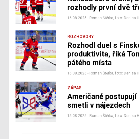
rozhodly první dvě tř
16.08.2025 - Roman Štěrba, foto: Denisa 
ROZHOVORY
Rozhodl duel s Fins
produktivita, říká T
pátého místa
16.08.2025 - Roman Štěrba, foto: Denisa 
ZÁPAS
Američané postupují 
smetli v nájezdech
15.08.2025 - Roman Štěrba, foto: Denisa 