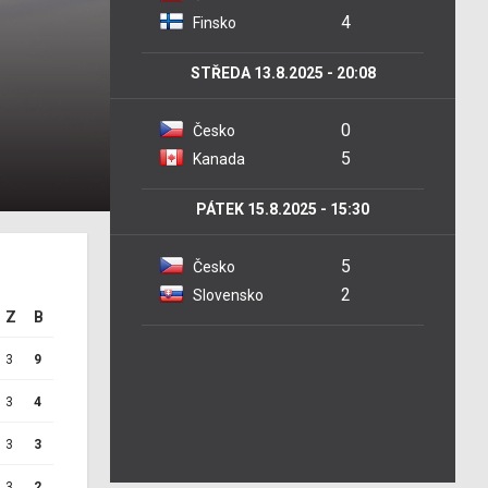
4
Finsko
STŘEDA 13.8.2025 - 20:08
0
Česko
5
Kanada
PÁTEK 15.8.2025 - 15:30
5
Česko
2
Slovensko
Z
B
3
9
3
4
3
3
3
2