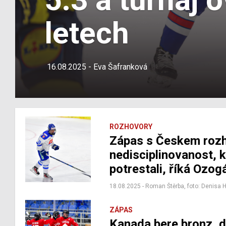
letech
16.08.2025 - Eva Šafranková
ROZHOVORY
Zápas s Českem rozh
nedisciplinovanost, 
potrestali, říká Ozog
18.08.2025 - Roman Štěrba, foto: Denisa 
ZÁPAS
Kanada bere bronz, d