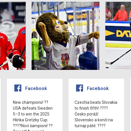
Facebook
Facebook
New champions! ??
Czechia beats Slovakia
USA defeats Sweden
to finish fifth! ????
5–3 to win the 2025
Česko poráží
Hlinka Gretzky Cup.
Slovensko a končí na
????Noví šampioni! ??
turnaji páté. ????