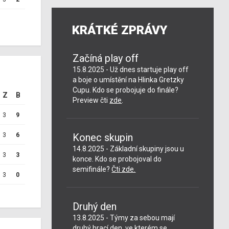
KRÁTKÉ ZPRÁVY
Začíná play off
15.8.2025 - Už dnes startuje play off
a boje o umístění na Hlinka Gretzky
Cupu. Kdo se probojuje do finále?
Z
B
Preview čti
zde
.
3
9
3
6
Konec skupin
14.8.2025 - Základní skupiny jsou u
3
3
konce. Kdo se probojoval do
semifinále?
Čti zde.
3
0
Druhý den
13.8.2025 - Týmy za sebou mají
druhý hrací den, ve kterém se