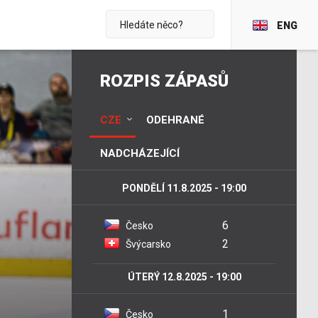
ENG
ROZPIS ZÁPASŮ
CZE
ODEHRANÉ
NADCHÁZEJÍCÍ
PONDĚLÍ 11.8.2025 - 19:00
6
Česko
2
Švýcarsko
ÚTERÝ 12.8.2025 - 19:00
1
Česko