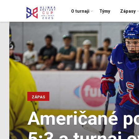
O turnaji
Týmy
Zápasy
ZÁPAS
Američané po
5:3 a turnaj o