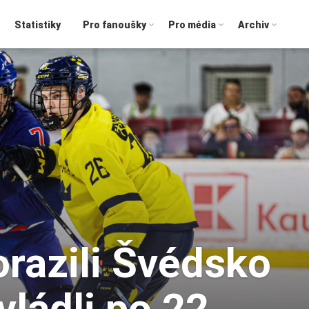
Statistiky
Pro fanoušky
Pro média
Archiv
razili Švédsko
vládli po 22