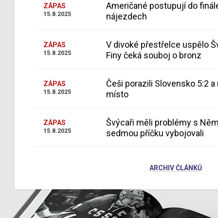
Američané postupují do finál
ZÁPAS
15.8.2025
nájezdech
V divoké přestřelce uspělo Š
ZÁPAS
15.8.2025
Finy čeká souboj o bronz
Češi porazili Slovensko 5:2 a 
ZÁPAS
15.8.2025
místo
Švýcaři měli problémy s Ně
ZÁPAS
15.8.2025
sedmou příčku vybojovali
ARCHIV ČLÁNKŮ