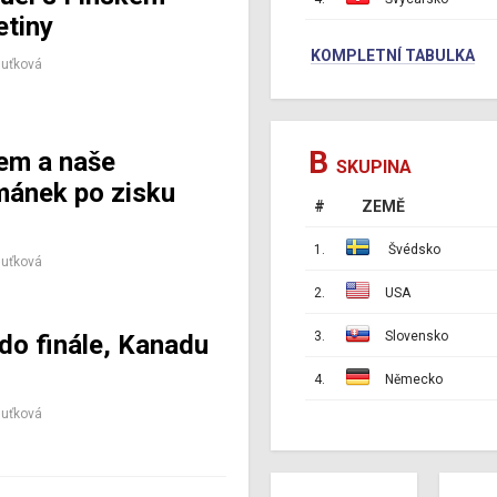
etiny
KOMPLETNÍ TABULKA
Huťková
B
kem a naše
SKUPINA
ománek po zisku
#
ZEMĚ
1.
Švédsko
Huťková
2.
USA
3.
Slovensko
do finále, Kanadu
4.
Německo
Huťková