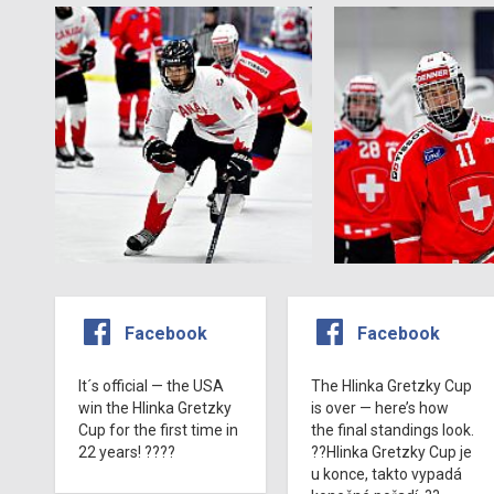
Facebook
Facebook
It´s official — the USA
The Hlinka Gretzky Cup
win the Hlinka Gretzky
is over — here’s how
Cup for the first time in
the final standings look.
22 years! ????
??Hlinka Gretzky Cup je
u konce, takto vypadá