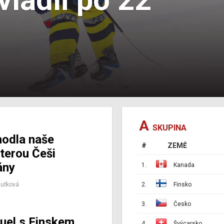
A
SKUPINA
odla naše
#
ZEMĚ
kterou Češi
ány
1.
Kanada
Huťková
2.
Finsko
3.
Česko
uel s Finskem
4.
Švýcarsko