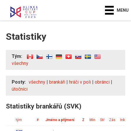
MENU
Statistiky
Tým:
všechny
Posty:
všechny
|
brankáři
|
hráči v poli
|
obránci
|
útočníci
Statistiky brankářů (SVK)
tým
#
Jméno a příjmení
Z
Min
Stř
Zás
Ink