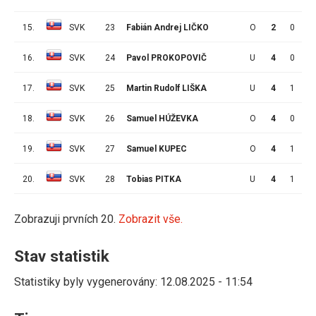
15.
SVK
23
Fabián Andrej LIČKO
O
2
0
0
16.
SVK
24
Pavol PROKOPOVIČ
U
4
0
0
17.
SVK
25
Martin Rudolf LIŠKA
U
4
1
0
18.
SVK
26
Samuel HÚŽEVKA
O
4
0
0
19.
SVK
27
Samuel KUPEC
O
4
1
0
20.
SVK
28
Tobias PITKA
U
4
1
1
Zobrazuji prvních 20.
Zobrazit vše.
Stav statistik
Statistiky byly vygenerovány: 12.08.2025 - 11:54