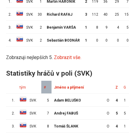
1.
SVK
1
Martin HARONIK
2
119
36
29
7
2.
SVK
30
Richard RAFAJ
3
112
40
25
15
3.
SVK
2
Benjamín VARŠA
1
8
9
4
5
4.
SVK
2
Sebastián BODNÁR
1
0
0
0
0
Zobrazuji nejlepších 5.
Zobrazit vše.
Statistiky hráčů v poli (SVK)
tým
#
Jméno a příjmení
Z
G
A
1.
SVK
5
Adam BELUŠKO
O
4
1
0
2.
SVK
7
Andrej FABUŠ
O
5
5
1
3.
SVK
8
Tomáš ŠLANK
O
4
1
0