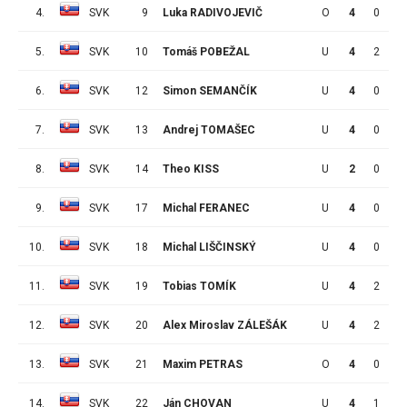
4.
SVK
9
Luka RADIVOJEVIČ
O
4
0
5
5.
SVK
10
Tomáš POBEŽAL
U
4
2
4
6.
SVK
12
Simon SEMANČÍK
U
4
0
1
7.
SVK
13
Andrej TOMAŠEC
U
4
0
0
8.
SVK
14
Theo KISS
U
2
0
1
9.
SVK
17
Michal FERANEC
U
4
0
1
10.
SVK
18
Michal LIŠČINSKÝ
U
4
0
1
11.
SVK
19
Tobias TOMÍK
U
4
2
0
12.
SVK
20
Alex Miroslav ZÁLEŠÁK
U
4
2
2
13.
SVK
21
Maxim PETRAS
O
4
0
0
14.
SVK
22
Ján CHOVAN
U
4
1
3