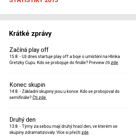
Krátké zprávy
Začíná play off
15.8. - Už dnes startuje play off a boje o umístění na Hlinka
Gretzky Cupu. Kdo se probojuje do finále? Preview čti
zde
.
Konec skupin
14.8. - Základní skupiny jsou u konce. Kdo se probojoval do
semifinále?
Čti zde.
Druhý den
13.8. - Týmy za sebou mají druhý hrací den, ve kterém se
skupiny zdramatizovaly. Více si přečti
zde
.