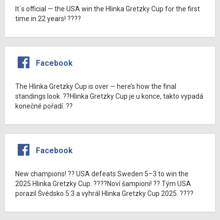
It´s official — the USA win the Hlinka Gretzky Cup for the first
time in 22 years! ????
Facebook
The Hlinka Gretzky Cup is over — here’s how the final
standings look. ??Hlinka Gretzky Cup je u konce, takto vypadá
konečné pořadí. ??
Facebook
New champions! ?? USA defeats Sweden 5–3 to win the
2025 Hlinka Gretzky Cup. ????Noví šampioni! ?? Tým USA
porazil Švédsko 5:3 a vyhrál Hlinka Gretzky Cup 2025. ????