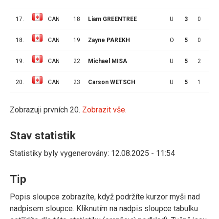
17.
CAN
18
Liam GREENTREE
U
3
0
1
18.
CAN
19
Zayne PAREKH
O
5
0
3
19.
CAN
22
Michael MISA
U
5
2
6
20.
CAN
23
Carson WETSCH
U
5
1
2
Zobrazuji prvních 20.
Zobrazit vše.
Stav statistik
Statistiky byly vygenerovány: 12.08.2025 - 11:54
Tip
Popis sloupce zobrazíte, když podržíte kurzor myši nad
nadpisem sloupce. Kliknutím na nadpis sloupce tabulku