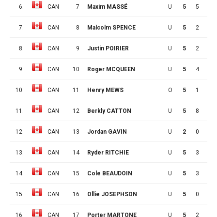
6.
CAN
7
Maxim MASSÉ
U
5
5
1
7.
CAN
8
Malcolm SPENCE
U
5
2
3
8.
CAN
9
Justin POIRIER
U
5
2
2
9.
CAN
10
Roger MCQUEEN
U
5
4
3
10.
CAN
11
Henry MEWS
O
5
1
6
11.
CAN
12
Berkly CATTON
U
5
8
2
12.
CAN
13
Jordan GAVIN
U
2
0
0
13.
CAN
14
Ryder RITCHIE
U
5
3
6
14.
CAN
15
Cole BEAUDOIN
U
5
3
3
15.
CAN
16
Ollie JOSEPHSON
U
5
0
3
16.
CAN
17
Porter MARTONE
U
5
2
3