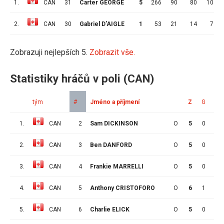
1.
CAN
31
Carter GEORGE
5
266
90
80
10
2.
CAN
30
Gabriel D’AIGLE
1
53
21
14
7
Zobrazuji nejlepších 5.
Zobrazit vše.
Statistiky hráčů v poli (CAN)
tým
#
Jméno a příjmení
Z
G
A
1.
CAN
2
Sam DICKINSON
O
5
0
3
2.
CAN
3
Ben DANFORD
O
5
0
0
3.
CAN
4
Frankie MARRELLI
O
5
0
3
4.
CAN
5
Anthony CRISTOFORO
O
6
1
2
5.
CAN
6
Charlie ELICK
O
5
0
2