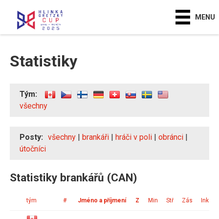
MENU
Statistiky
Tým:
všechny
Posty:
všechny
|
brankáři
|
hráči v poli
|
obránci
|
útočníci
Statistiky brankářů (CAN)
tým
#
Jméno a příjmení
Z
Min
Stř
Zás
Ink