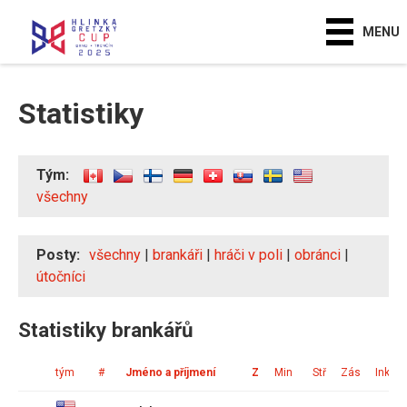
MENU
Statistiky
Tým:
všechny
Posty:
všechny
|
brankáři
|
hráči v poli
|
obránci
|
útočníci
Statistiky brankářů
tým
#
Jméno a příjmení
Z
Min
Stř
Zás
Ink