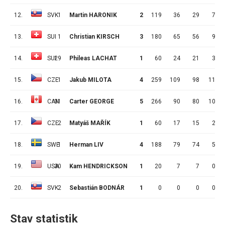
12.
SVK
1
Martin HARONIK
2
119
36
29
7
13.
SUI
1
Christian KIRSCH
3
180
65
56
9
14.
SUI
29
Phileas LACHAT
1
60
24
21
3
15.
CZE
1
Jakub MILOTA
4
259
109
98
11
16.
CAN
31
Carter GEORGE
5
266
90
80
10
17.
CZE
2
Matyáš MAŘÍK
1
60
17
15
2
18.
SWE
1
Herman LIV
4
188
79
74
5
19.
USA
30
Kam HENDRICKSON
1
20
7
7
0
20.
SVK
2
Sebastián BODNÁR
1
0
0
0
0
Stav statistik