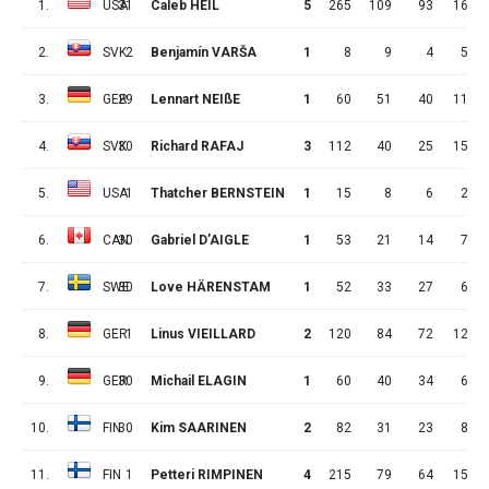
1.
USA
31
Caleb HEIL
5
265
109
93
16
2.
SVK
2
Benjamín VARŠA
1
8
9
4
5
3.
GER
29
Lennart NEIßE
1
60
51
40
11
4.
SVK
30
Richard RAFAJ
3
112
40
25
15
5.
USA
1
Thatcher BERNSTEIN
1
15
8
6
2
6.
CAN
30
Gabriel D’AIGLE
1
53
21
14
7
7.
SWE
30
Love HÄRENSTAM
1
52
33
27
6
8.
GER
1
Linus VIEILLARD
2
120
84
72
12
9.
GER
30
Michail ELAGIN
1
60
40
34
6
10.
FIN
30
Kim SAARINEN
2
82
31
23
8
11.
FIN
1
Petteri RIMPINEN
4
215
79
64
15