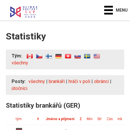
MENU
Statistiky
Tým:
všechny
Posty:
všechny
|
brankáři
|
hráči v poli
|
obránci
|
útočníci
Statistiky brankářů (GER)
tým
#
Jméno a příjmení
Z
Min
Stř
Zás
Ink