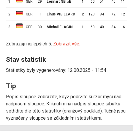
1.
GER
29
Lennart NEIßE
1
60
51
40
11
1
2.
GER
1
Linus VIEILLARD
2
120
84
72
12
3.
GER
30
Michail ELAGIN
1
60
40
34
6
Zobrazuji nejlepších 5.
Zobrazit vše.
Stav statistik
Statistiky byly vygenerovány: 12.08.2025 - 11:54
Tip
Popis sloupce zobrazíte, když podržíte kurzor myši nad
nadpisem sloupce. Kliknutím na nadpis sloupce tabulku
setřídíte dle této statistiky (oranžový podklad). Tučně jsou
vyznačeny sloupce se základními statistikami.