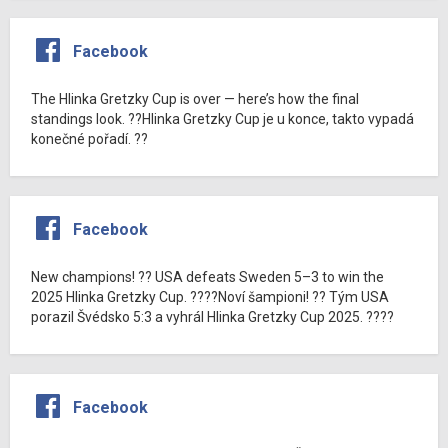
Facebook
The Hlinka Gretzky Cup is over — here’s how the final
standings look. ??Hlinka Gretzky Cup je u konce, takto vypadá
konečné pořadí. ??
Facebook
New champions! ?? USA defeats Sweden 5–3 to win the
2025 Hlinka Gretzky Cup. ????Noví šampioni! ?? Tým USA
porazil Švédsko 5:3 a vyhrál Hlinka Gretzky Cup 2025. ????
Facebook