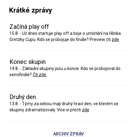
Krátké zprávy
Začíná play off
15.8. - Už dnes startuje play off a boje o umístění na Hlinka
Gretzky Cupu. Kdo se probojuje do finále? Preview čti
zde
.
Konec skupin
14.8. - Základní skupiny jsou u konce. Kdo se probojoval do
semifinále?
Čti zde.
Druhý den
13.8. - Týmy za sebou mají druhý hrací den, ve kterém se
skupiny zdramatizovaly. Více si přečti
zde
.
ARCHIV ZPRÁV