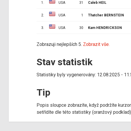
1.
USA
31
Caleb HEIL
2.
USA
1
Thatcher BERNSTEIN
3.
USA
30
Kam HENDRICKSON
Zobrazuji nejlepších 5.
Zobrazit vše.
Stav statistik
Statistiky byly vygenerovány: 12.08.2025 - 11
Tip
Popis sloupce zobrazíte, když podržíte kurzo
setřídíte dle této statistiky (oranžový podkla