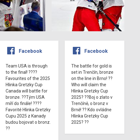
Facebook
Facebook
Team USA is through
The battle for gold is
to the final! ????
set in Trenčín, bronze
Favourites of the 2025
on the line in Brno! ??
Hlinka Gretzky Cup
Who will claim the
Canada will battle for
Hlinka Gretzky Cup
bronze. ??Tým USA
2025? ??Boj o zlato v
míří do finále! ????
Trenčíně, o bronz v
Favorité Hlinka Gretzky
Brně! ?? Kdo ovládne
Cupu 2025 z Kanady
Hlinka Gretzky Cup
budou bojovat o bronz.
2025? ??
??