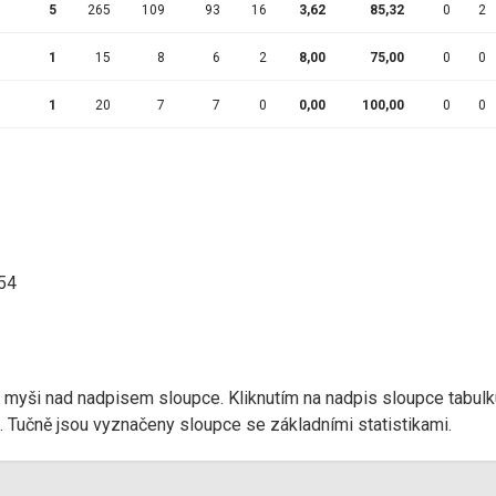
5
265
109
93
16
3,62
85,32
0
2
1
15
8
6
2
8,00
75,00
0
0
1
20
7
7
0
0,00
100,00
0
0
:54
r myši nad nadpisem sloupce. Kliknutím na nadpis sloupce tabulk
d). Tučně jsou vyznačeny sloupce se základními statistikami.