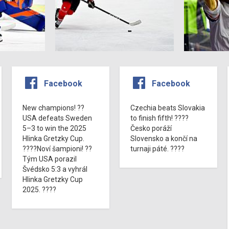
Facebook
Facebook
New champions! ??
Czechia beats Slovakia
USA defeats Sweden
to finish fifth! ????
5–3 to win the 2025
Česko poráží
Hlinka Gretzky Cup.
Slovensko a končí na
????Noví šampioni! ??
turnaji páté. ????
Tým USA porazil
Švédsko 5:3 a vyhrál
Hlinka Gretzky Cup
2025. ????