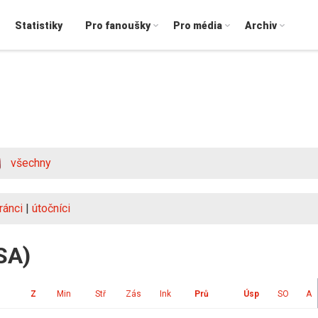
Statistiky
Pro fanoušky
Pro média
Archiv
všechny
ránci
|
útočníci
SA)
Z
Min
Stř
Zás
Ink
Prů
Úsp
SO
A