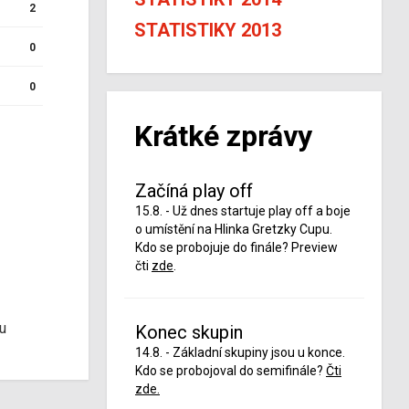
2
STATISTIKY 2013
0
0
Krátké zprávy
Začíná play off
15.8. - Už dnes startuje play off a boje
o umístění na Hlinka Gretzky Cupu.
Kdo se probojuje do finále? Preview
čti
zde
.
u
Konec skupin
14.8. - Základní skupiny jsou u konce.
Kdo se probojoval do semifinále?
Čti
zde.