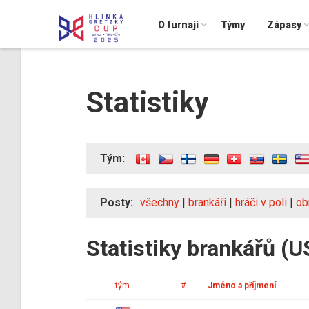
O turnaji
Týmy
Zápasy
Statistiky
Tým:
Posty:
všechny
|
brankáři
|
hráči v poli
|
ob
Statistiky brankářů (U
tým
#
Jméno a příjmení