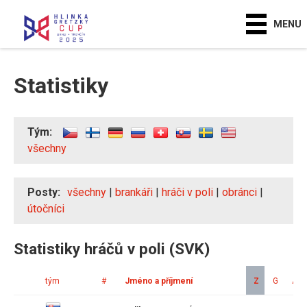
MENU
Statistiky
Tým:
všechny
Posty:
všechny
|
brankáři
|
hráči v poli
|
obránci
|
útočníci
Statistiky hráčů v poli (SVK)
tým
#
Jméno a příjmení
Z
G
A