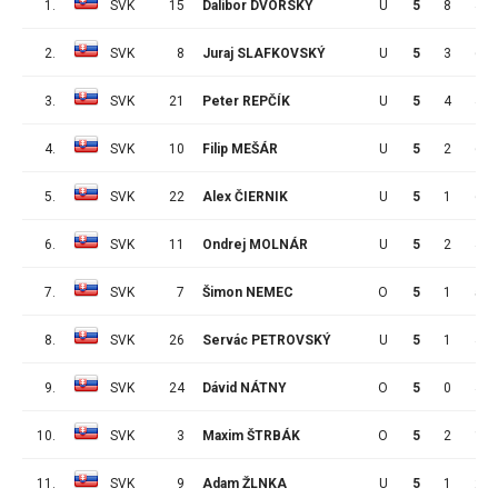
1.
SVK
15
Dalibor DVORSKÝ
U
5
8
4
2.
SVK
8
Juraj SLAFKOVSKÝ
U
5
3
6
3.
SVK
21
Peter REPČÍK
U
5
4
4
4.
SVK
10
Filip MEŠÁR
U
5
2
6
5.
SVK
22
Alex ČIERNIK
U
5
1
6
6.
SVK
11
Ondrej MOLNÁR
U
5
2
4
7.
SVK
7
Šimon NEMEC
O
5
1
5
8.
SVK
26
Servác PETROVSKÝ
U
5
1
4
9.
SVK
24
Dávid NÁTNY
O
5
0
4
10.
SVK
3
Maxim ŠTRBÁK
O
5
2
1
11.
SVK
9
Adam ŽLNKA
U
5
1
2