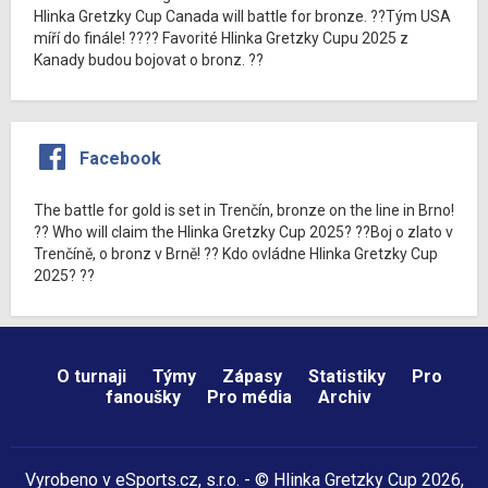
Hlinka Gretzky Cup Canada will battle for bronze. ??Tým USA
míří do finále! ???? Favorité Hlinka Gretzky Cupu 2025 z
Kanady budou bojovat o bronz. ??
Facebook
The battle for gold is set in Trenčín, bronze on the line in Brno!
?? Who will claim the Hlinka Gretzky Cup 2025? ??Boj o zlato v
Trenčíně, o bronz v Brně! ?? Kdo ovládne Hlinka Gretzky Cup
2025? ??
O turnaji
Týmy
Zápasy
Statistiky
Pro
fanoušky
Pro média
Archiv
Vyrobeno v
eSports.cz
, s.r.o. - © Hlinka Gretzky Cup 2026,