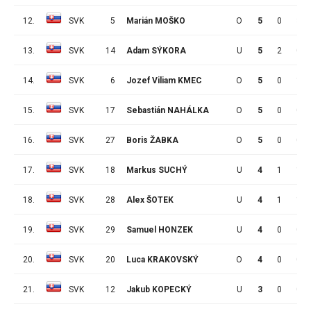
12.
SVK
5
Marián MOŠKO
O
5
0
3
13.
SVK
14
Adam SÝKORA
U
5
2
0
14.
SVK
6
Jozef Viliam KMEC
O
5
0
1
15.
SVK
17
Sebastián NAHÁLKA
O
5
0
0
16.
SVK
27
Boris ŽABKA
O
5
0
0
17.
SVK
18
Markus SUCHÝ
U
4
1
1
18.
SVK
28
Alex ŠOTEK
U
4
1
1
19.
SVK
29
Samuel HONZEK
U
4
0
0
20.
SVK
20
Luca KRAKOVSKÝ
O
4
0
0
21.
SVK
12
Jakub KOPECKÝ
U
3
0
0