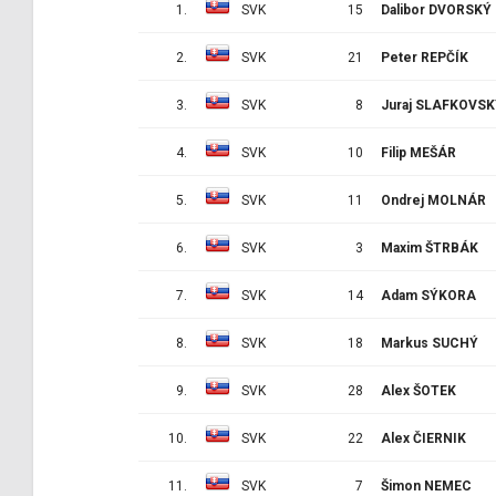
1.
SVK
15
Dalibor DVORSKÝ
2.
SVK
21
Peter REPČÍK
3.
SVK
8
Juraj SLAFKOVS
4.
SVK
10
Filip MEŠÁR
5.
SVK
11
Ondrej MOLNÁR
6.
SVK
3
Maxim ŠTRBÁK
7.
SVK
14
Adam SÝKORA
8.
SVK
18
Markus SUCHÝ
9.
SVK
28
Alex ŠOTEK
10.
SVK
22
Alex ČIERNIK
11.
SVK
7
Šimon NEMEC