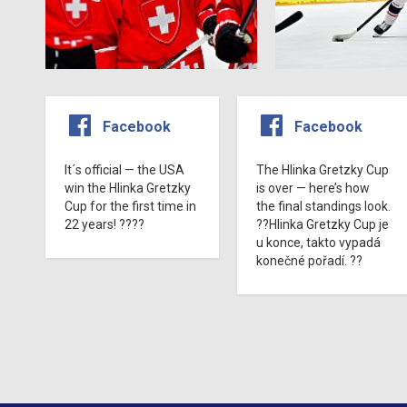
Facebook
Facebook
It´s official — the USA
The Hlinka Gretzky Cup
win the Hlinka Gretzky
is over — here’s how
Cup for the first time in
the final standings look.
22 years! ????
??Hlinka Gretzky Cup je
u konce, takto vypadá
konečné pořadí. ??