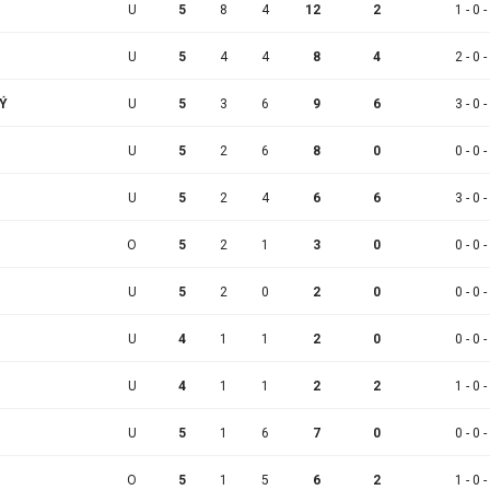
U
5
8
4
12
2
1 - 0 -
U
5
4
4
8
4
2 - 0 -
KÝ
U
5
3
6
9
6
3 - 0 -
U
5
2
6
8
0
0 - 0 -
U
5
2
4
6
6
3 - 0 -
O
5
2
1
3
0
0 - 0 -
U
5
2
0
2
0
0 - 0 -
U
4
1
1
2
0
0 - 0 -
U
4
1
1
2
2
1 - 0 -
U
5
1
6
7
0
0 - 0 -
O
5
1
5
6
2
1 - 0 -