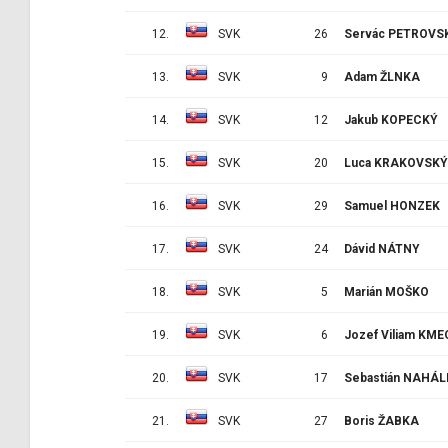
12.
SVK
26
Servác PETROVS
13.
SVK
9
Adam ŽLNKA
14.
SVK
12
Jakub KOPECKÝ
15.
SVK
20
Luca KRAKOVSKÝ
16.
SVK
29
Samuel HONZEK
17.
SVK
24
Dávid NÁTNY
18.
SVK
5
Marián MOŠKO
19.
SVK
6
Jozef Viliam KME
20.
SVK
17
Sebastián NAHÁ
21.
SVK
27
Boris ŽABKA