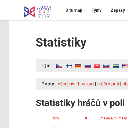
O turnaji
Týmy
Zápasy
Statistiky
Tým:
Posty:
všechny
|
brankáři
|
hráči v poli
|
ob
Statistiky hráčů v poli
tým
#
Jméno a příjmení