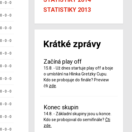
 0 - 0 - 0
STATISTIKY 2013
 0 - 0 - 0
 0 - 0 - 0
Krátké zprávy
 0 - 0 - 0
 0 - 0 - 0
Začíná play off
 0 - 0 - 0
15.8. - Už dnes startuje play off a boje
o umístění na Hlinka Gretzky Cupu.
 0 - 0 - 0
Kdo se probojuje do finále? Preview
čti
zde
.
 0 - 0 - 0
 0 - 0 - 0
Konec skupin
14.8. - Základní skupiny jsou u konce.
 0 - 0 - 0
Kdo se probojoval do semifinále?
Čti
zde.
 0 - 0 - 0