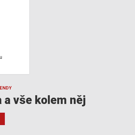
u
GENDY
a a vše kolem něj