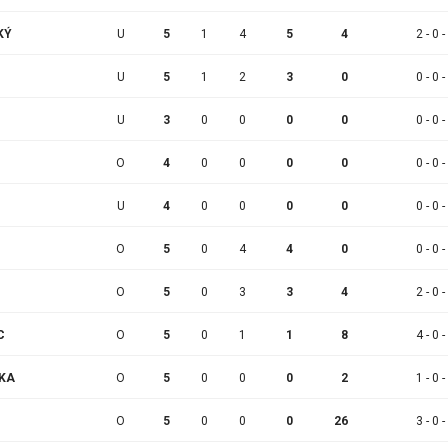
KÝ
U
5
1
4
5
4
2 - 0 -
U
5
1
2
3
0
0 - 0 -
U
3
0
0
0
0
0 - 0 -
O
4
0
0
0
0
0 - 0 -
U
4
0
0
0
0
0 - 0 -
O
5
0
4
4
0
0 - 0 -
O
5
0
3
3
4
2 - 0 -
C
O
5
0
1
1
8
4 - 0 -
LKA
O
5
0
0
0
2
1 - 0 -
O
5
0
0
0
26
3 - 0 -