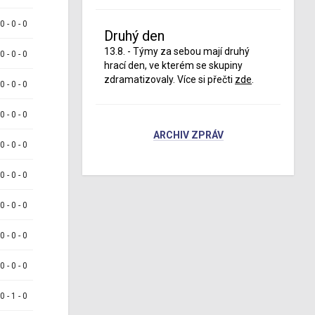
 0 - 0 - 0
Druhý den
13.8. - Týmy za sebou mají druhý
 0 - 0 - 0
hrací den, ve kterém se skupiny
zdramatizovaly. Více si přečti
zde
.
 0 - 0 - 0
 0 - 0 - 0
ARCHIV ZPRÁV
 0 - 0 - 0
 0 - 0 - 0
 0 - 0 - 0
 0 - 0 - 0
 0 - 0 - 0
 0 - 1 - 0