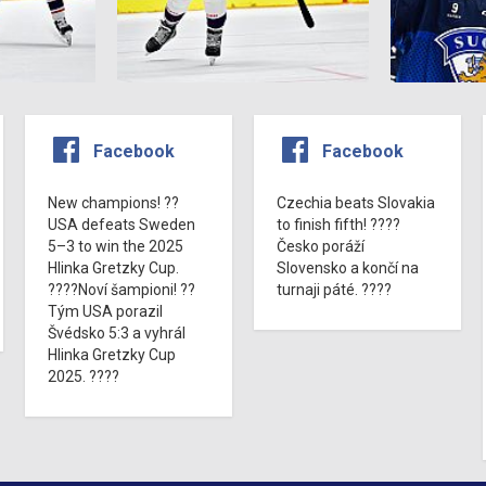
Facebook
Facebook
New champions! ??
Czechia beats Slovakia
USA defeats Sweden
to finish fifth! ????
5–3 to win the 2025
Česko poráží
Hlinka Gretzky Cup.
Slovensko a končí na
????Noví šampioni! ??
turnaji páté. ????
Tým USA porazil
Švédsko 5:3 a vyhrál
Hlinka Gretzky Cup
2025. ????