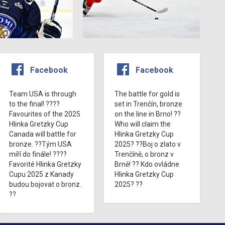
Facebook
Facebook
Team USA is through
The battle for gold is
to the final! ????
set in Trenčín, bronze
Favourites of the 2025
on the line in Brno! ??
Hlinka Gretzky Cup
Who will claim the
Canada will battle for
Hlinka Gretzky Cup
bronze. ??Tým USA
2025? ??Boj o zlato v
míří do finále! ????
Trenčíně, o bronz v
Favorité Hlinka Gretzky
Brně! ?? Kdo ovládne
Cupu 2025 z Kanady
Hlinka Gretzky Cup
budou bojovat o bronz.
2025? ??
??