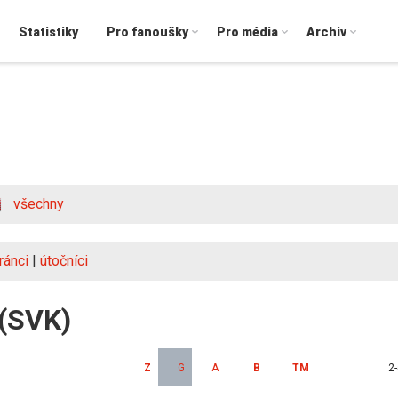
Statistiky
Pro fanoušky
Pro média
Archiv
všechny
ránci
|
útočníci
 (SVK)
Z
G
A
B
TM
2-