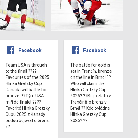
Facebook
Facebook
Team USA is through
The battle for gold is
to the final! ????
set in Trenčín, bronze
Favourites of the 2025
on the line in Brno! ??
Hlinka Gretzky Cup
Who will claim the
Canada will battle for
Hlinka Gretzky Cup
bronze. ??Tým USA
2025? ??Boj o zlato v
míří do finále! ????
Trenčíně, o bronz v
Favorité Hlinka Gretzky
Brně! ?? Kdo ovládne
Cupu 2025 z Kanady
Hlinka Gretzky Cup
budou bojovat o bronz.
2025? ??
??