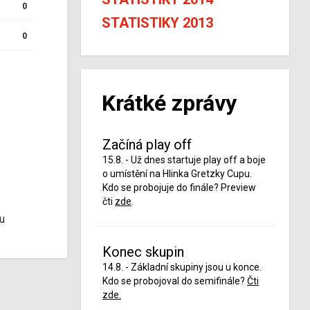
0
STATISTIKY 2013
0
Krátké zprávy
Začíná play off
15.8. - Už dnes startuje play off a boje
o umístění na Hlinka Gretzky Cupu.
Kdo se probojuje do finále? Preview
čti
zde
.
u
Konec skupin
14.8. - Základní skupiny jsou u konce.
Kdo se probojoval do semifinále?
Čti
zde.