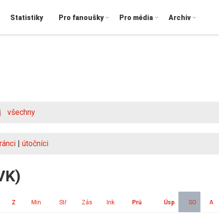
Statistiky
Pro fanoušky
Pro média
Archiv
všechny
ránci
|
útočníci
VK)
Z
Min
Stř
Zás
Ink
Prů
Úsp
SO
A