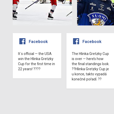
Facebook
Facebook
It´s official — the USA
The Hlinka Gretzky Cup
win the Hlinka Gretzky
is over — here’s how
Cup for the first time in
the final standings look.
22 years! ????
??Hlinka Gretzky Cup je
u konce, takto vypadá
konečné pořadí. ??