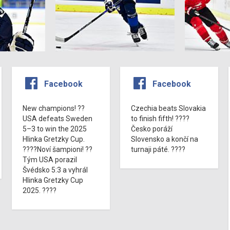
Facebook
Facebook
New champions! ??
Czechia beats Slovakia
USA defeats Sweden
to finish fifth! ????
5–3 to win the 2025
Česko poráží
Hlinka Gretzky Cup.
Slovensko a končí na
????Noví šampioni! ??
turnaji páté. ????
Tým USA porazil
Švédsko 5:3 a vyhrál
Hlinka Gretzky Cup
2025. ????