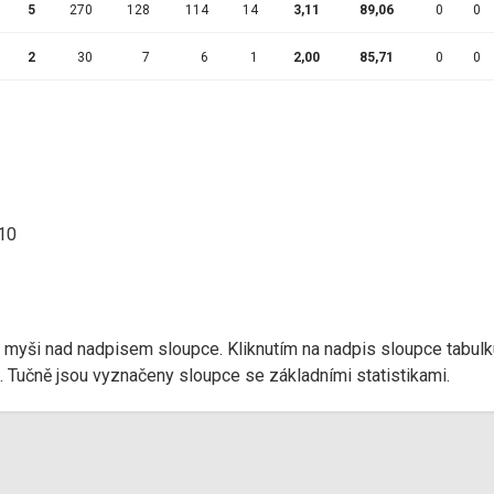
5
270
128
114
14
3,11
89,06
0
0
2
30
7
6
1
2,00
85,71
0
0
:10
r myši nad nadpisem sloupce. Kliknutím na nadpis sloupce tabulk
d). Tučně jsou vyznačeny sloupce se základními statistikami.