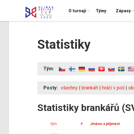
O turnaji
Týmy
Zápasy
Statistiky
Tým:
Posty:
všechny
|
brankáři
|
hráči v poli
|
ob
Statistiky brankářů (S
tým
#
Jméno a příjmení