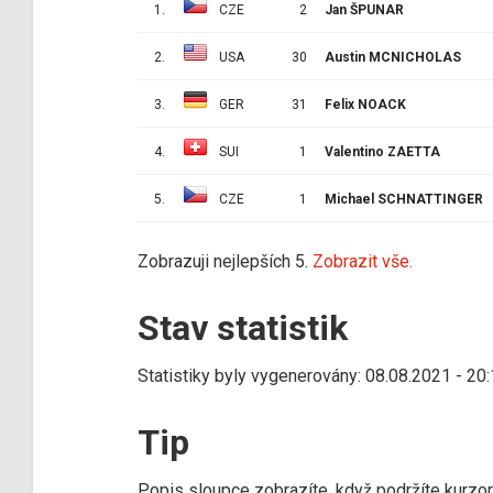
1.
CZE
2
Jan ŠPUNAR
2.
USA
30
Austin MCNICHOLAS
3.
GER
31
Felix NOACK
4.
SUI
1
Valentino ZAETTA
5.
CZE
1
Michael SCHNATTINGER
Zobrazuji nejlepších 5.
Zobrazit vše.
Stav statistik
Statistiky byly vygenerovány: 08.08.2021 - 20
Tip
Popis sloupce zobrazíte, když podržíte kurzo