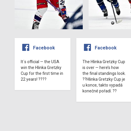
Facebook
Facebook
It´s official — the USA
The Hlinka Gretzky Cup
win the Hlinka Gretzky
is over — here’s how
Cup for the first time in
the final standings look.
22 years! ????
??Hlinka Gretzky Cup je
u konce, takto vypadá
konečné pořadí. ??