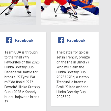
Facebook
Facebook
Team USA is through
The battle for gold is
to the final! ????
set in Trenčín, bronze
Favourites of the 2025
on the line in Brno! ??
Hlinka Gretzky Cup
Who will claim the
Canada will battle for
Hlinka Gretzky Cup
bronze. ??Tým USA
2025? ??Boj o zlato v
míří do finále! ????
Trenčíně, o bronz v
Favorité Hlinka Gretzky
Brně! ?? Kdo ovládne
Cupu 2025 z Kanady
Hlinka Gretzky Cup
budou bojovat o bronz.
2025? ??
??