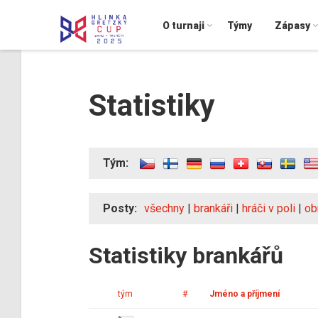
O turnaji
Týmy
Zápasy
Statistiky
Tým:
Posty:
všechny
|
brankáři
|
hráči v poli
|
ob
Statistiky brankářů
tým
#
Jméno a příjmení