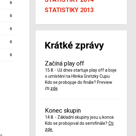
0
STATISTIKY 2013
0
0
Krátké zprávy
0
0
Začíná play off
15.8. - Už dnes startuje play off a boje
o umístění na Hlinka Gretzky Cupu.
Kdo se probojuje do finále? Preview
čti
zde
.
Konec skupin
14.8. - Základní skupiny jsou u konce.
Kdo se probojoval do semifinále?
Čti
zde.
u