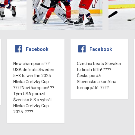
Facebook
Facebook
New champions! ??
Czechia beats Slovakia
USA defeats Sweden
to finish fifth! ????
5–3 to win the 2025
Česko poráží
Hlinka Gretzky Cup.
Slovensko a končí na
????Noví šampioni! ??
turnaji páté. ????
Tým USA porazil
Švédsko 5:3 a vyhrál
Hlinka Gretzky Cup
2025. ????