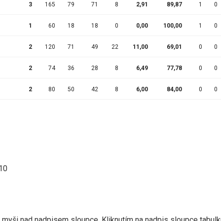
3
165
79
71
8
2,91
89,87
1
0
1
60
18
18
0
0,00
100,00
1
0
2
120
71
49
22
11,00
69,01
0
0
2
74
36
28
8
6,49
77,78
0
0
2
80
50
42
8
6,00
84,00
0
0
:10
r myši nad nadpisem sloupce. Kliknutím na nadpis sloupce tabulk