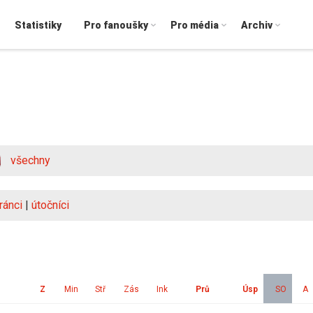
Statistiky
Pro fanoušky
Pro média
Archiv
všechny
ránci
|
útočníci
Z
Min
Stř
Zás
Ink
Prů
Úsp
SO
A