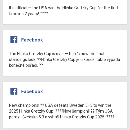
It´s official — the USA win the Hlinka Gretzky Cup for the first
time in 22 years! ????
Facebook
The Hlinka Gretzky Cup is over — here’s how the final
standings look. ??Hlinka Gretzky Cup je u konce, takto vypadá
konečné pořadí. ??
Facebook
New champions! ?? USA defeats Sweden 5–3 to win the
2025 Hlinka Gretzky Cup. ????Noví šampioni! ?? Tým USA
porazil Švédsko 5:3 a vyhrál Hlinka Gretzky Cup 2025. ????