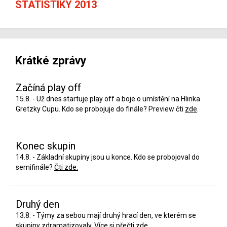
STATISTIKY 2013
Krátké zprávy
Začíná play off
15.8. - Už dnes startuje play off a boje o umístění na Hlinka
Gretzky Cupu. Kdo se probojuje do finále? Preview čti
zde
.
Konec skupin
14.8. - Základní skupiny jsou u konce. Kdo se probojoval do
semifinále?
Čti zde.
Druhý den
13.8. - Týmy za sebou mají druhý hrací den, ve kterém se
skupiny zdramatizovaly. Více si přečti
zde
.