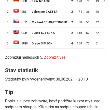
1.
GER
31
Felix NOACK
2
120
71
49
22
2.
SUI
1
Valentino ZAETTA
2
74
36
28
8
3.
CZE
1
Michael SCHNATTINGER
2
80
50
42
8
4.
USA
31
Lucas SZYSZKA
2
118
52
42
10
5.
SUI
30
Diego SIMEONI
4
168
75
61
14
Zobrazuji nejlepších 5.
Zobrazit vše.
Stav statistik
Statistiky byly vygenerovány: 08.08.2021 - 20:10
Tip
Popis sloupce zobrazíte, když podržíte kurzor myši nad
nadpisem sloupce. Kliknutím na nadpis sloupce tabulku