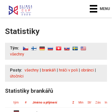
MENU
Statistiky
Tým:
všechny
Posty:
všechny
|
brankáři
|
hráči v poli
|
obránci
|
útočníci
Statistiky brankářů
tým
#
Jméno a příjmení
Z
Min
Stř
Zás
Ink